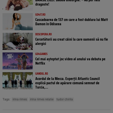
dragoste!
GO4IT.RO
Cascadoarea de 137 cm care a fost dublura lui Matt
Damon în Odiseea
DESCOPERA.RO
Cercetătorii au creat câini la care oamenii să nu fie
alergici
GO4GAMES
Cel mai așteptat joc video al anului va debuta pe
Netflix
GANDUL.RO
Acordul de la Mecca. Experții Atlantic Council
explică pactul de apărare comună semnat de
Turcia,...
Tags:
irina rimes
irina rimes relatie
tudor chirila