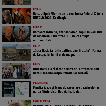
CIAO.RO
De ce a lipsit Vierme de la reuniunea Animal X de la
UNTOLD 2026. Explicația...
CLICK.RO
Românca Iasmina, abandonată cu copiii în România
de americanul Bradford Hill! De ce a fugit
milionarul de...
DIGI 24
„Dacă Rusia ia țările baltice, vom fi acolo”: Ferma
de la capătul lumii unde magnați...
DIGI24
Irina Begu s-a căsătorit discret cu antrenorul său.
Detalii inedite despre relația lor secretă
PROMOTOR.RO
Funcția Waze și Maps de raportare a radarelor ar
putea fi interzisă. Decizia luată de...
RÂZI CU LACRIMI
BANCUL ZILEI. Badea Gheorghe: – Nu pot face