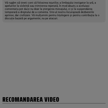
Vă rugăm să țineți cont că folosirea injuriilor, a limbajului instigator la ură, a
apelurilor la violență sau trimiterea repetată, în mod abuziv, a aceluiași
comentariu pot duce nu doar la ștergerea mesajului, ci și la suspendarea
temporară a dreptului de a comenta. Site-ul nostru încurajează dezbaterile
aprinse, dar civilizate. Vă mulțumim pentru înțelegere și pentru contribuția la o
discuție bazată pe argumente, nu pe atacuri.
RECOMANDAREA VIDEO