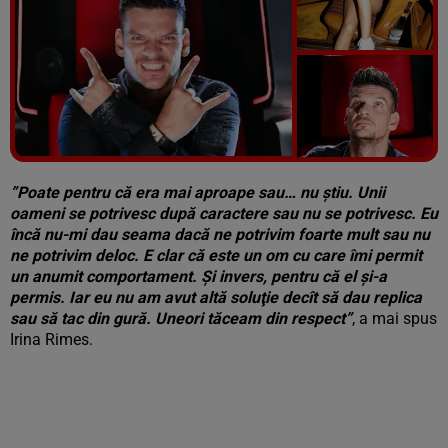
Vezi galeria foto
5 poze
”Poate pentru că era mai aproape sau… nu ştiu. Unii
oameni se potrivesc după caractere sau nu se potrivesc. Eu
încă nu-mi dau seama dacă ne potrivim foarte mult sau nu
ne potrivim deloc. E clar că este un om cu care îmi permit
un anumit comportament. Şi invers, pentru că el şi-a
permis. Iar eu nu am avut altă soluţie decît să dau replica
sau să tac din gură. Uneori tăceam din respect”
, a mai spus
Irina Rimes.