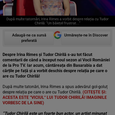
După multe tatornări, Irina Rimes a vorbit despre relația cu Tudor
Chirilă: ”Un băiețel frustrat...”
Adaugă-ne ca sursă
Urmărește-ne în Discover
preferată
Despre Irina Rimes și Tudor Chirilă s-au tot făcut
comentarii de când a început noul sezon al Vocii României
de la Pro TV. Iar acum, cântăreața din Basarabia a dat
cărțile pe față și a vorbit deschis despre relația pe care o
are cu Tudor Chirilă!
După multe tatonări, Irina Rimes a spus adevărul gol-goluț
despre relația pe care o are cu Tudor Chirilă.
(CITEȘTE ȘI:
ACESTA ESTE “VICIUL“ LUI TUDOR CHIRILĂ! IMAGINILE
VORBESC DE LA SINE)
”Tudor Chirilă este un foarte bun actor, un artist minunat