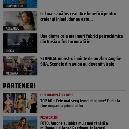
PROSPORT.RO
Cel mai sănătos ceai. Are beneficii pentru
creier și inimă, dar nu este...
ADEVARUL
Una dintre cele mai mari fabrici petrochimice
din Rusia a fost aruncată în...
DIGI24
SCANDAL monstru înainte de un zbor Anglia-
SUA. Scenele din avion au devenit virale
MEDIAFAX
PARTENERI
CE SE ÎNTÂMPLĂ DOCTORE?
TOP 40 – Cele mai sexy femei din lume! Ce dietă
ține ocupanta primului loc
PROSPORT.RO
FOTO. Antonela, iubita mult mai tânără a
milionarului Arpad Paszkany, în jacuzzi