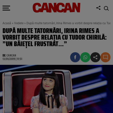
Acasă
»
Vedete
»
După multe tatornări, Irina Rimes a vorbit despre relația cu Tudor
DUPĂ MULTE TATORNĂRI, IRINA RIMES A
VORBIT DESPRE RELAȚIA CU TUDOR CHIRILĂ:
”UN BĂIEȚEL FRUSTRAT…”
DE:
CANCAN
13/01/2019 | 11:51