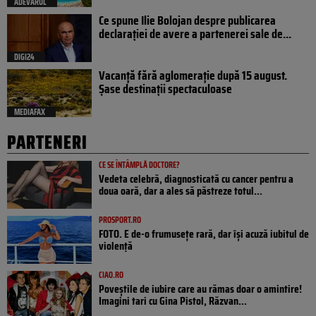
ADEVARUL
Ce spune Ilie Bolojan despre publicarea
declarației de avere a partenerei sale de...
DIGI24
Vacanță fără aglomerație după 15 august.
Șase destinații spectaculoase
MEDIAFAX
PARTENERI
CE SE ÎNTÂMPLĂ DOCTORE?
Vedeta celebră, diagnosticată cu cancer pentru a
doua oară, dar a ales să păstreze totul...
PROSPORT.RO
FOTO. E de-o frumusețe rară, dar își acuză iubitul de
violență
CIAO.RO
Poveştile de iubire care au rămas doar o amintire!
Imagini tari cu Gina Pistol, Răzvan...