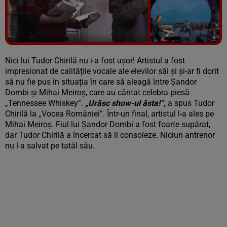
Vezi galeria foto
6 poze
Nici lui Tudor Chirilă nu i-a fost ușor! Artistul a fost
impresionat de calitățile vocale ale elevilor săi și și-ar fi dorit
să nu fie pus în situația în care să aleagă între Șandor
Dombi și Mihai Meiroș, care au cântat celebra piesă
„Tennessee Whiskey”.
„Urăsc show-ul ăsta!”,
a spus Tudor
Chirilă la „Vocea României”. Într-un final, artistul l-a ales pe
Mihai Meiroș. Fiul lui Șandor Dombi a fost foarte supărat,
dar Tudor Chirilă a încercat să îl consoleze. Niciun antrenor
nu l-a salvat pe tatăl său.