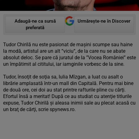
Adaugă-ne ca sursă
Urmărește-ne în Discover
preferată
Tudor Chirilă nu este pasionat de mașini scumpe sau haine
la modă, artistul are un alt “viciu“, de la care nu se abate
absolut deloc. Se pare că juratul de la ”Vocea României” este
un împătimit al cititului, iar iamginile vorbesc de la sine.
Tudor, însoţit de soţia sa, Iulia Mîzgan, a luat cu asalt o
librărie amplasată într-un mall din Capitală. Pentru mai bine
de două ore, cei doi au stat printre rafturile pline cu cărţi.
Efortul însă a meritat! După ce au studiat cu atenţie titlurile
expuse, Tudor Chirilă şi aleasa inimii sale au plecat acasă cu
un braţ de cărţi, scrie spynews.ro.