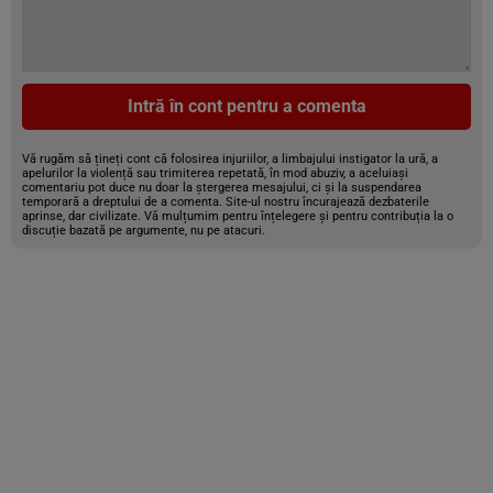
Intră în cont pentru a comenta
Vă rugăm să țineți cont că folosirea injuriilor, a limbajului instigator la ură, a
apelurilor la violență sau trimiterea repetată, în mod abuziv, a aceluiași
comentariu pot duce nu doar la ștergerea mesajului, ci și la suspendarea
temporară a dreptului de a comenta. Site-ul nostru încurajează dezbaterile
aprinse, dar civilizate. Vă mulțumim pentru înțelegere și pentru contribuția la o
discuție bazată pe argumente, nu pe atacuri.