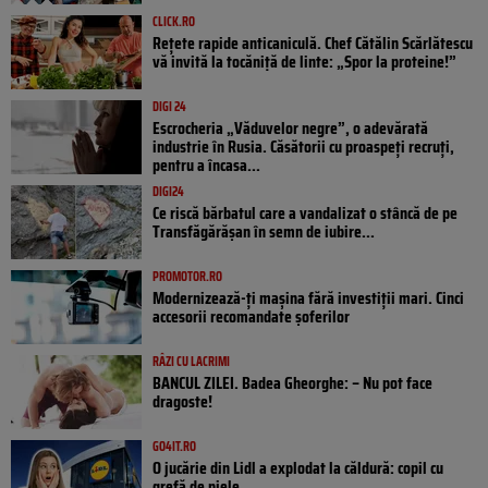
CLICK.RO
Rețete rapide anticaniculă. Chef Cătălin Scărlătescu
vă invită la tocăniță de linte: „Spor la proteine!”
DIGI 24
Escrocheria „Văduvelor negre”, o adevărată
industrie în Rusia. Căsătorii cu proaspeți recruți,
pentru a încasa...
DIGI24
Ce riscă bărbatul care a vandalizat o stâncă de pe
Transfăgărășan în semn de iubire...
PROMOTOR.RO
Modernizează-ți mașina fără investiții mari. Cinci
accesorii recomandate șoferilor
RÂZI CU LACRIMI
BANCUL ZILEI. Badea Gheorghe: – Nu pot face
dragoste!
GO4IT.RO
O jucărie din Lidl a explodat la căldură: copil cu
grefă de piele