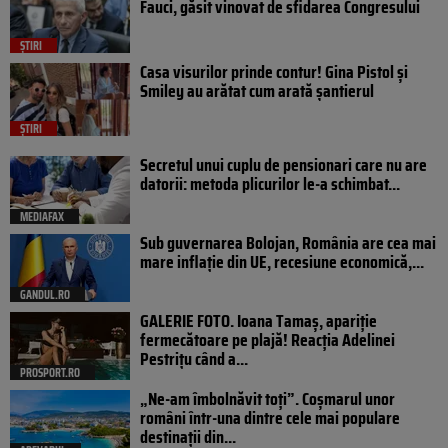
Fauci, găsit vinovat de sfidarea Congresului
ȘTIRI
Casa visurilor prinde contur! Gina Pistol și
Smiley au arătat cum arată șantierul
ȘTIRI
Secretul unui cuplu de pensionari care nu are
datorii: metoda plicurilor le-a schimbat...
MEDIAFAX
Sub guvernarea Bolojan, România are cea mai
mare inflație din UE, recesiune economică,...
GANDUL.RO
GALERIE FOTO. Ioana Tamaş, apariție
fermecătoare pe plajă! Reacția Adelinei
Pestrițu când a...
PROSPORT.RO
„Ne-am îmbolnăvit toți”. Coșmarul unor
români într-una dintre cele mai populare
destinații din...