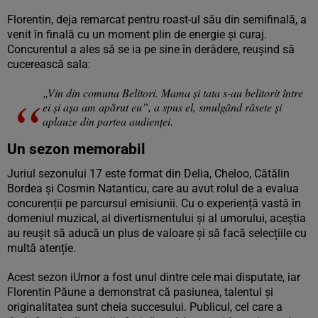
Florentin, deja remarcat pentru roast-ul său din semifinală, a
venit în finală cu un moment plin de energie și curaj.
Concurentul a ales să se ia pe sine în derâdere, reușind să
cucerească sala:
„Vin din comuna Belitori. Mama și tata s-au belitorit între
ei și așa am apărut eu”, a spus el, smulgând râsete și
aplauze din partea audienței.
Un sezon memorabil
Juriul sezonului 17 este format din Delia, Cheloo, Cătălin
Bordea și Cosmin Natanticu, care au avut rolul de a evalua
concurenții pe parcursul emisiunii. Cu o experiență vastă în
domeniul muzical, al divertismentului și al umorului, aceștia
au reușit să aducă un plus de valoare și să facă selecțiile cu
multă atenție.
Acest sezon iUmor a fost unul dintre cele mai disputate, iar
Florentin Păune a demonstrat că pasiunea, talentul și
originalitatea sunt cheia succesului. Publicul, cel care a