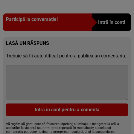
Participă la conversație!
Intră în cont!
LASĂ UN RĂSPUNS
Trebuie să fii
autentificat
pentru a publica un comentariu.
Intră în cont pentru a comenta
Vă rugăm să țineți cont că folosirea injuriilor, a limbajului instigator la ură, a
apelurilor la violență sau trimiterea repetată, în mod abuziv, a aceluiași
comentariu pot duce nu doar la ștergerea mesajului, ci și la suspendarea