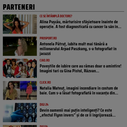
PARTENERI
CE SE ÎNTÂMPLĂ DOCTORE?
Alina Pușcău, mărturisire sfâșietoare înainte de
operație. A fost diagnosticată cu cancer la sân în...
PROSPORT.RO
Antonela Pătruț, iubita mult mai tânără a
milionarului Arpad Paszkany, s-a fotografiat în
jacuzzi
CIAO.RO
Poveştile de iubire care au rămas doar o amintire!
Imagini tari cu Gina Pistol, Răzvan...
CLICK.RO
Natalia Mateuț, imagini incendiare în costum de
baie. Cum s-a lăsat fotografiată în vacanța din...
DIGI 24
Devin oamenii mai puțin inteligenți? Ce este
„efectul Flynn invers” și de ce îi îngrijorează...
DIGI24