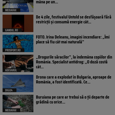
mâna pe un...
MEDIAFAX
De 4 zile, festivalul Untold se desfășoară fără
restricții și consumă energie cât...
GANDUL.RO
FOTO. Irina Deleanu, imagini incendiare: „Îmi
place să fiu cât mai naturală”
PROSPORT.RO
„Drogurile săracilor”, la îndemâna copiilor din
România. Specialist antidrog: „O doză costă
cât...
ADEVARUL
Drona care a explodat în Bulgaria, aproape de
România, a fost identificată. Ce...
DIGI24
Buruiana pe care ar trebui să o ții departe de
grădină cu orice...
MEDIAFAX