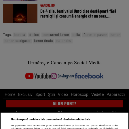
GANDUL.RO
De 4 zile, festivalul Untold se desfășoară fără
restricții și consumă energie cât un oraș....
Tags:
bordea
cheloo
concurenti iumor
delia
florentin paune
iumor
iumor castigator
iumor finala
natanticu
Urmărește Cancan pe Social Media
Home
Exclusiv
Sport
Știri
Video
Horoscop
Vedete
Paparazzi
AI UN PONT?
Scrie-ne pe Whatsapp
, sună la 0741226226 sau trimite mail la
pont@cancan.ro
Nouă ne pasă ca datele tale personale să rămână confidențiale
Noi și partenerii noștri
1019
stocăm și/sau accesăm informații pe dispozitivul dvs., precum identificatorii cookie
unici pentru prelucrarea datelor cu caracter personal. Puteți accepta sau gestiona preferințele dvs. făcând clic mai