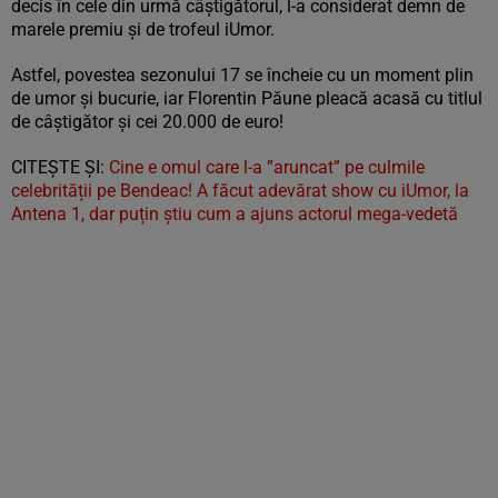
decis în cele din urmă câștigătorul, l-a considerat demn de
marele premiu și de trofeul iUmor.
Astfel, povestea sezonului 17 se încheie cu un moment plin
de umor și bucurie, iar Florentin Păune pleacă acasă cu titlul
de câștigător și cei 20.000 de euro!
CITEȘTE ȘI:
Cine e omul care l-a ”aruncat” pe culmile
celebrității pe Bendeac! A făcut adevărat show cu iUmor, la
Antena 1, dar puțin știu cum a ajuns actorul mega-vedetă