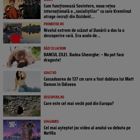
Cum funcționează Sovintern, noua rețea
internațională a „socialiștilor” cu care Kremlinul
atrage recruți din Occident...
PROMOTOR.RO
Nivelul extrem de scăzut al Dunării a dus la o
descoperire rară. Era acolo de...
RÂZI CU LACRIMI
BANCUL ZILEI. Badea Gheorghe: – Nu pot face
dragoste!
GO4IT.RO
Cascadoarea de 137 cm care a fost dublura lui Matt
Damon în Odiseea
DESCOPERA.RO
Care este cel mai vechi pod din Europa?
GO4GAMES
Cel mai așteptat joc video al anului va debuta pe
Netflix