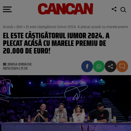
Acasă
»
Știri
»
El este câștigătorul iUmor 2024. A plecat acasă cu marele premiu 
EL ESTE CÂȘTIGĂTORUL IUMOR 2024. A
PLECAT ACASĂ CU MARELE PREMIU DE
20.000 DE EURO!
DE:
DENISA IORDACHE
08/12/2024 | 11:38