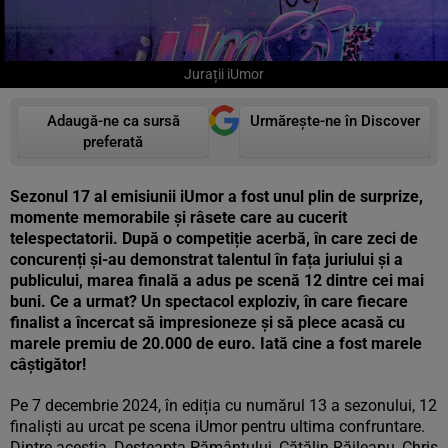
Jurații iUmor
Adaugă-ne ca sursă
Urmărește-ne în Discover
preferată
Sezonul 17 al emisiunii
iUmor
a fost unul plin de surprize,
momente memorabile și râsete care au cucerit
telespectatorii. După o competiție acerbă, în care zeci de
concurenți și-au demonstrat talentul în fața juriului și a
publicului, marea finală a adus pe scenă 12 dintre cei mai
buni. Ce a urmat? Un spectacol exploziv, în care fiecare
finalist a încercat să impresioneze și să plece acasă cu
marele premiu de 20.000 de euro
.
Iată cine a fost marele
câștigător!
Pe 7 decembrie 2024, în ediția cu numărul 13 a sezonului, 12
finaliști au urcat pe scena iUmor pentru ultima confruntare.
Dintre aceștia, Deșteapta Pământului, Cătălin Răileanu, Chris