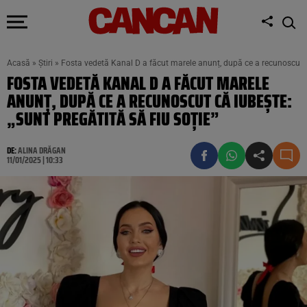
Acasă
»
Știri
»
Fosta vedetă Kanal D a făcut marele anunț, după ce a recunoscut că
FOSTA VEDETĂ KANAL D A FĂCUT MARELE
ANUNȚ, DUPĂ CE A RECUNOSCUT CĂ IUBEȘTE:
„SUNT PREGĂTITĂ SĂ FIU SOȚIE”
DE:
ALINA DRĂGAN
11/01/2025 | 10:33