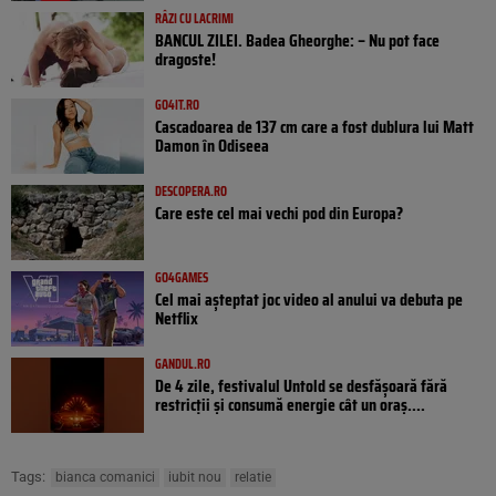
RÂZI CU LACRIMI
BANCUL ZILEI. Badea Gheorghe: – Nu pot face
dragoste!
GO4IT.RO
Cascadoarea de 137 cm care a fost dublura lui Matt
Damon în Odiseea
DESCOPERA.RO
Care este cel mai vechi pod din Europa?
GO4GAMES
Cel mai așteptat joc video al anului va debuta pe
Netflix
GANDUL.RO
De 4 zile, festivalul Untold se desfășoară fără
restricții și consumă energie cât un oraș....
Tags:
bianca comanici
iubit nou
relatie