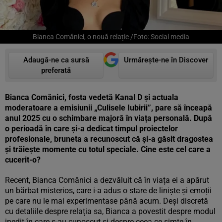
Bianca Comănici, o nouă relație /Foto: Social media
Adaugă-ne ca sursă
Urmărește-ne în Discover
preferată
Bianca Comănici, fosta vedetă Kanal D și actuala
moderatoare a emisiunii „Culisele Iubirii”, pare să înceapă
anul 2025 cu o schimbare majoră în viața personală. După
o perioadă în care și-a dedicat timpul proiectelor
profesionale, bruneta a recunoscut că și-a găsit dragostea
și trăiește momente cu totul speciale. Cine este cel care a
cucerit-o?
Recent, Bianca Comănici a dezvăluit că în viața ei a apărut
un bărbat misterios, care i-a adus o stare de liniște și emoții
pe care nu le mai experimentase până acum. Deși discretă
cu detaliile despre relația sa, Bianca a povestit despre modul
inedit în care s-au cunoscut și despre ceea ce simte în