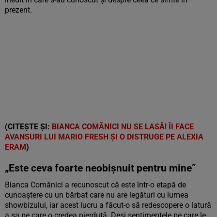
prezent.
(CITEȘTE ȘI:
BIANCA COMĂNICI NU SE LASĂ! ÎI FACE
AVANSURI LUI MARIO FRESH ȘI O DISTRUGE PE ALEXIA
ERAM
)
„Este ceva foarte neobișnuit pentru mine”
Bianca Comănici a recunoscut că este într-o etapă de
cunoaștere cu un bărbat care nu are legături cu lumea
showbizului, iar acest lucru a făcut-o să redescopere o latură
a sa pe care o credea pierdută. Deși sentimentele pe care le