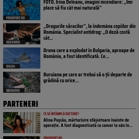
FOTO. Irina Deleanu, imagini incendiare: „Îmi
place să fiu cât mai naturală”
PROSPORT.RO
„Drogurile săracilor”, la îndemâna copiilor din
România. Specialist antidrog: „O doză costă
cât...
ADEVARUL
Drona care a explodat în Bulgaria, aproape de
România, a fost identificată. Ce...
DIGI24
Buruiana pe care ar trebui să o ții departe de
grădină cu orice...
MEDIAFAX
PARTENERI
CE SE ÎNTÂMPLĂ DOCTORE?
Alina Pușcău, mărturisire sfâșietoare înainte de
operație. A fost diagnosticată cu cancer la sân în...
PROSPORT.RO