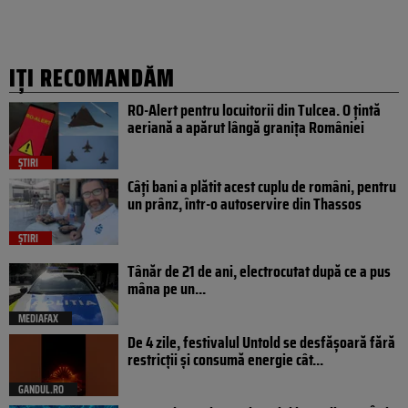
IȚI RECOMANDĂM
RO-Alert pentru locuitorii din Tulcea. O țintă
aeriană a apărut lângă granița României
ȘTIRI
Câți bani a plătit acest cuplu de români, pentru
un prânz, într-o autoservire din Thassos
ȘTIRI
Tânăr de 21 de ani, electrocutat după ce a pus
mâna pe un...
MEDIAFAX
De 4 zile, festivalul Untold se desfășoară fără
restricții și consumă energie cât...
GANDUL.RO