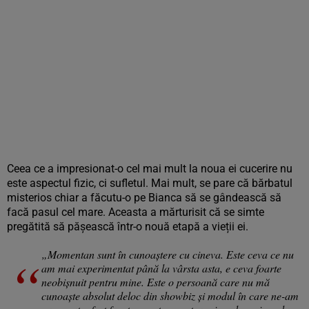
Ceea ce a impresionat-o cel mai mult la noua ei cucerire nu
este aspectul fizic, ci sufletul. Mai mult, se pare că bărbatul
misterios chiar a făcutu-o pe Bianca să se gândească să
facă pasul cel mare. Aceasta a mărturisit că se simte
pregătită să pășească într-o nouă etapă a vieții ei.
„Momentan sunt în cunoaștere cu cineva. Este ceva ce nu
am mai experimentat până la vârsta asta, e ceva foarte
neobișnuit pentru mine. Este o persoană care nu mă
cunoaște absolut deloc din showbiz și modul în care ne-am