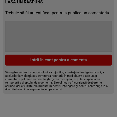
LASĂ UN RĂSPUNS
Trebuie să fii
autentificat
pentru a publica un comentariu.
Intră în cont pentru a comenta
Vă rugăm să țineți cont că folosirea injuriilor, a limbajului instigator la ură, a
apelurilor la violență sau trimiterea repetată, în mod abuziv, a aceluiași
comentariu pot duce nu doar la ștergerea mesajului, ci și la suspendarea
temporară a dreptului de a comenta. Site-ul nostru încurajează dezbaterile
aprinse, dar civilizate. Vă mulțumim pentru înțelegere și pentru contribuția la o
discuție bazată pe argumente, nu pe atacuri.