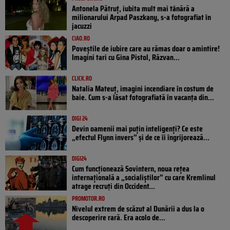
Antonela Pătruț, iubita mult mai tânără a
milionarului Arpad Paszkany, s-a fotografiat în
jacuzzi
CIAO.RO
Poveştile de iubire care au rămas doar o amintire!
Imagini tari cu Gina Pistol, Răzvan...
CLICK.RO
Natalia Mateuț, imagini incendiare în costum de
baie. Cum s-a lăsat fotografiată în vacanța din...
DIGI 24
Devin oamenii mai puțin inteligenți? Ce este
„efectul Flynn invers” și de ce îi îngrijorează...
DIGI24
Cum funcționează Sovintern, noua rețea
internațională a „socialiștilor” cu care Kremlinul
atrage recruți din Occident...
PROMOTOR.RO
Nivelul extrem de scăzut al Dunării a dus la o
descoperire rară. Era acolo de...