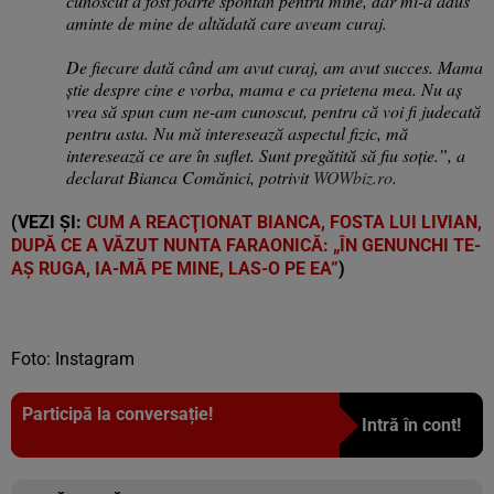
cunoscut a fost foarte spontan pentru mine, dar mi-a adus
aminte de mine de altădată care aveam curaj.
De fiecare dată când am avut curaj, am avut succes. Mama
știe despre cine e vorba, mama e ca prietena mea. Nu aș
vrea să spun cum ne-am cunoscut, pentru că voi fi judecată
pentru asta. Nu mă interesează aspectul fizic, mă
interesează ce are în suflet. Sunt pregătită să fiu soție.”, a
declarat Bianca Comănici, potrivit
WOWbiz.ro
.
(VEZI ȘI:
CUM A REACŢIONAT BIANCA, FOSTA LUI LIVIAN,
DUPĂ CE A VĂZUT NUNTA FARAONICĂ: „ÎN GENUNCHI TE-
AŞ RUGA, IA-MĂ PE MINE, LAS-O PE EA”
)
Foto: Instagram
Participă la conversație!
Intră în cont!