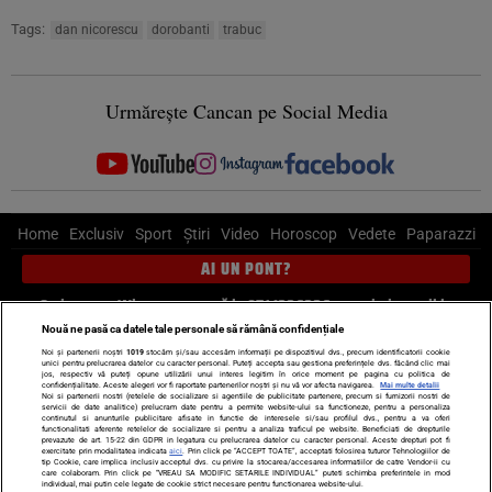
Tags:
dan nicorescu
dorobanti
trabuc
Urmărește Cancan pe Social Media
Home
Exclusiv
Sport
Știri
Video
Horoscop
Vedete
Paparazzi
AI UN PONT?
Scrie-ne pe Whatsapp
, sună la 0741226226 sau trimite mail la
pont@cancan.ro
Nouă ne pasă ca datele tale personale să rămână confidențiale
Noi și partenerii noștri
1019
stocăm și/sau accesăm informații pe dispozitivul dvs., precum identificatorii cookie
unici pentru prelucrarea datelor cu caracter personal. Puteți accepta sau gestiona preferințele dvs. făcând clic mai
Știri interne
Știri externe
Politică
jos, respectiv vă puteți opune utilizării unui interes legitim în orice moment pe pagina cu politica de
confidențialitate. Aceste alegeri vor fi raportate partenerilor noștri și nu vă vor afecta navigarea.
Mai multe detalii
Noi si partenerii nostri (retelele de socializare si agentiile de publicitate partenere, precum si furnizorii nostri de
servicii de date analitice) prelucram date pentru a permite website-ului sa functioneze, pentru a personaliza
Ultimele stiri
Diete
Insula Iubirii
Dictionar de vise
LIFE STYLE
continutul si anunturile publicitare afisate in functie de interesele si/sau profilul dvs., pentru a va oferi
functionalitati aferente retelelor de socializare si pentru a analiza traficul pe website. Beneficiati de drepturile
Horoscop
prevazute de art. 15-22 din GDPR in legatura cu prelucrarea datelor cu caracter personal. Aceste drepturi pot fi
exercitate prin modalitatea indicata
aici
. Prin click pe “ACCEPT TOATE”, acceptati folosirea tuturor Tehnologiilor de
tip Cookie, care implica inclusiv acceptul dvs. cu privire la stocarea/accesarea informatiilor de catre Vendor-ii cu
Echipa editorială
Termeni si condiții
Politica de confidențialitate
care colaboram. Prin click pe “VREAU SA MODIFIC SETARILE INDIVIDUAL” puteti schimba preferintele in mod
individual, mai putin cele legate de cookie strict necesare pentru functionarea website-ului.