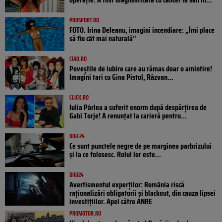
PROSPORT.RO
FOTO. Irina Deleanu, imagini incendiare: „Îmi place
să fiu cât mai naturală”
CIAO.RO
Poveştile de iubire care au rămas doar o amintire!
Imagini tari cu Gina Pistol, Răzvan...
CLICK.RO
Iulia Pârlea a suferit enorm după despărțirea de
Gabi Torje! A renunțat la carieră pentru...
DIGI 24
Ce sunt punctele negre de pe marginea parbrizului
și la ce folosesc. Rolul lor este...
DIGI24
Avertismentul experților: România riscă
raționalizări obligatorii și blackout, din cauza lipsei
investițiilor. Apel către ANRE
PROMOTOR.RO