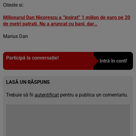
Citeste si:
Milionarul Dan Nicorescu a “insirat” 1 milion de euro pe 20
de metri patrati. Nu a aruncat cu bani, dar…
Marius Dan
Participă la conversație!
Intră în cont!
LASĂ UN RĂSPUNS
Trebuie să fii
autentificat
pentru a publica un comentariu.