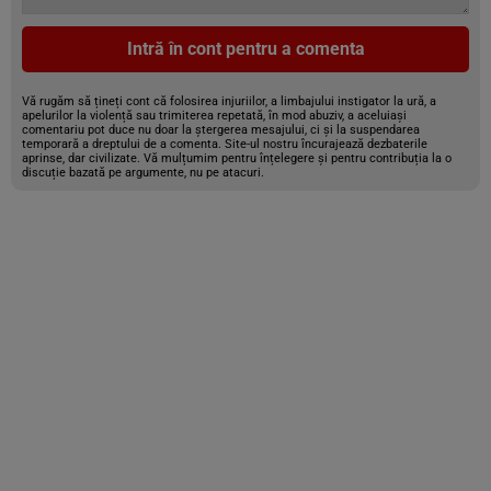
Intră în cont pentru a comenta
Vă rugăm să țineți cont că folosirea injuriilor, a limbajului instigator la ură, a
apelurilor la violență sau trimiterea repetată, în mod abuziv, a aceluiași
comentariu pot duce nu doar la ștergerea mesajului, ci și la suspendarea
temporară a dreptului de a comenta. Site-ul nostru încurajează dezbaterile
aprinse, dar civilizate. Vă mulțumim pentru înțelegere și pentru contribuția la o
discuție bazată pe argumente, nu pe atacuri.