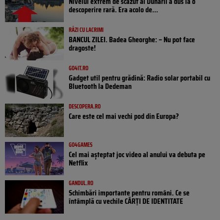
Nivelul extrem de scăzut al Dunării a dus la o
descoperire rară. Era acolo de...
RÂZI CU LACRIMI
BANCUL ZILEI. Badea Gheorghe: – Nu pot face
dragoste!
GO4IT.RO
Gadget util pentru grădină: Radio solar portabil cu
Bluetooth la Dedeman
DESCOPERA.RO
Care este cel mai vechi pod din Europa?
GO4GAMES
Cel mai așteptat joc video al anului va debuta pe
Netflix
GANDUL.RO
Schimbări importante pentru români. Ce se
întâmplă cu vechile CĂRȚI DE IDENTITATE