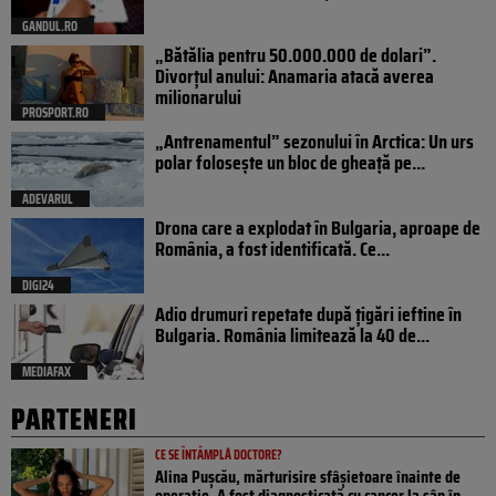
GANDUL.RO
„Bătălia pentru 50.000.000 de dolari”.
Divorțul anului: Anamaria atacă averea
milionarului
PROSPORT.RO
„Antrenamentul” sezonului în Arctica: Un urs
polar folosește un bloc de gheață pe...
ADEVARUL
Drona care a explodat în Bulgaria, aproape de
România, a fost identificată. Ce...
DIGI24
Adio drumuri repetate după țigări ieftine în
Bulgaria. România limitează la 40 de...
MEDIAFAX
PARTENERI
CE SE ÎNTÂMPLĂ DOCTORE?
Alina Pușcău, mărturisire sfâșietoare înainte de
operație. A fost diagnosticată cu cancer la sân în...