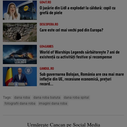
GO4IT.RO
O jucărie din Lidl a explodat la căldură: copil cu
grefă de piele
DESCOPERA.RO
Care este cel mai vechi pod din Europa?
GO4GAMES
World of Warships Legends sărbătorește 7 ani de
existență cu activități festive și recompense
GANDUL.RO
Sub guvernarea Bolojan, România are cea mai mare
inflație din UE, recesiune economică, prețuri
record...
Tags:
dana roba
dana roba batuta
dana roba spital
fotografii dana roba
imagini dana roba
Urmărește Cancan pe Social Media