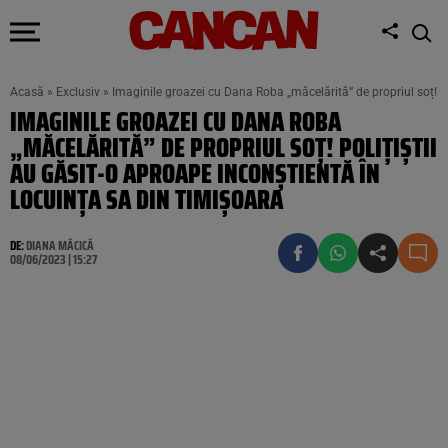
Acasă
»
Exclusiv
»
Imaginile groazei cu Dana Roba „măcelărită” de propriul soț! Po
IMAGINILE GROAZEI CU DANA ROBA
„MĂCELĂRITĂ” DE PROPRIUL SOȚ! POLIȚIȘTII
AU GĂSIT-O APROAPE INCONȘTIENTĂ ÎN
LOCUINȚA SA DIN TIMIȘOARA
DE:
DIANA MĂCICĂ
08/06/2023 | 15:27