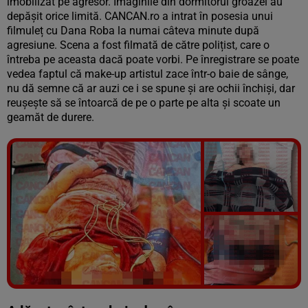
imobilizat pe agresor. Imaginile din dormitorul groazei au
depășit orice limită. CANCAN.ro a intrat în posesia unui
filmuleț cu Dana Roba la numai câteva minute după
agresiune. Scena a fost filmată de către polițist, care o
întreba pe aceasta dacă poate vorbi. Pe înregistrare se poate
vedea faptul că make-up artistul zace într-o baie de sânge,
nu dă semne că ar auzi ce i se spune și are ochii închiși, dar
reușește să se întoarcă de pe o parte pe alta și scoate un
geamăt de durere.
Vezi galeria foto
4 poze