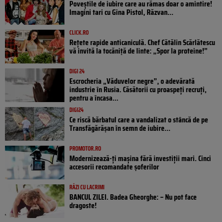
Poveştile de iubire care au rămas doar o amintire!
Imagini tari cu Gina Pistol, Răzvan...
CLICK.RO
Rețete rapide anticaniculă. Chef Cătălin Scărlătescu
vă invită la tocăniță de linte: „Spor la proteine!”
DIGI 24
Escrocheria „Văduvelor negre”, o adevărată
industrie în Rusia. Căsătorii cu proaspeți recruți,
pentru a încasa...
DIGI24
Ce riscă bărbatul care a vandalizat o stâncă de pe
Transfăgărășan în semn de iubire...
PROMOTOR.RO
Modernizează-ți mașina fără investiții mari. Cinci
accesorii recomandate șoferilor
RÂZI CU LACRIMI
BANCUL ZILEI. Badea Gheorghe: – Nu pot face
dragoste!