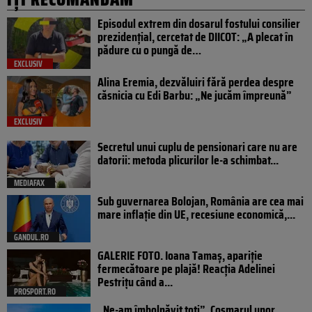
Episodul extrem din dosarul fostului consilier
prezidențial, cercetat de DIICOT: „A plecat în
pădure cu o pungă de…
EXCLUSIV
Alina Eremia, dezvăluiri fără perdea despre
căsnicia cu Edi Barbu: „Ne jucăm împreună”
EXCLUSIV
Secretul unui cuplu de pensionari care nu are
datorii: metoda plicurilor le-a schimbat...
MEDIAFAX
Sub guvernarea Bolojan, România are cea mai
mare inflație din UE, recesiune economică,...
GANDUL.RO
GALERIE FOTO. Ioana Tamaş, apariție
fermecătoare pe plajă! Reacția Adelinei
Pestrițu când a...
PROSPORT.RO
„Ne-am îmbolnăvit toți”. Coșmarul unor