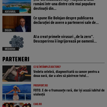
români într-una dintre cele mai populare
destinații din...
ADEVARUL
Ce spune Ilie Bolojan despre publicarea
declarației de avere a partenerei sale de...
DIGI24
AI a creat primele virusuri „de la zero”.
Descoperirea îi îngrijorează pe oamenii...
MEDIAFAX
PARTENERI
CE SE ÎNTÂMPLĂ DOCTORE?
Vedeta celebră, diagnosticată cu cancer pentru a
doua oară, dar a ales să păstreze totul...
PROSPORT.RO
FOTO. E de-o frumusețe rară, dar își acuză iubitul de
violență
CIAO.RO