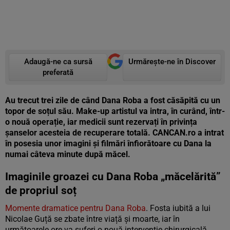
Adaugă-ne ca sursă
Urmărește-ne în Discover
preferată
Au trecut trei zile de când Dana Roba a fost căsăpită cu un
topor de soțul său. Make-up artistul va intra, în curând, într-
o nouă operație, iar medicii sunt rezervați în privința
șanselor acesteia de recuperare totală. CANCAN.ro a intrat
în posesia unor imagini și filmări înfiorătoare cu Dana la
numai câteva minute după măcel.
Imaginile groazei cu Dana Roba „măcelărită”
de propriul soț
Momente dramatice pentru Dana Roba
. Fosta iubită a lui
Nicolae Guță se zbate între viață și moarte, iar în
următoarele ore va suferi o nouă intervenție chirurgicală.