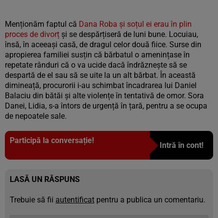
Menționăm faptul că
Dana Roba și soțul ei erau în plin
proces de divorț
și se despărțiseră de luni bune. Locuiau,
însă, în aceeași casă, de dragul celor două fiice. Surse din
apropierea familiei susțin că bărbatul o amenințase în
repetate rânduri că o va ucide dacă îndrăznește să se
despartă de el sau să se uite la un alt bărbat. În această
dimineață, procurorii i-au schimbat încadrarea lui Daniel
Balaciu din bătăi și alte violențe în tentativă de omor. Sora
Danei, Lidia, s-a întors de urgență în țară, pentru a se ocupa
de nepoatele sale.
Participă la conversație!
Intră în cont!
LASĂ UN RĂSPUNS
Trebuie să fii
autentificat
pentru a publica un comentariu.