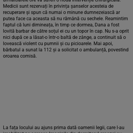
Medicii sunt rezervați în privința șanselor acesteia de
recuperare și spun că numai o minune dumnezeiască ar
putea face ca aceasta să nu rămână cu sechele. Reamintim
faptul că luni dimineața, în timp ce dormea, Dana a fost
lovită barbar de către soțul ei cu un topor în cap. Nu s-a oprit
nici după ce a lăsat-o într-o baltă de zânge, a continuit să o
lovească violent cu pumnii și cu picioarele. Mai apoi,
bărbatul a sunat la 112 și a solicitat o ambulanță, povestind
oroarea comisă.
La fața locului au ajuns prima dată oamenii legii, care l-au