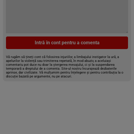
Intră în cont pentru a comenta
Vă rugăm să țineți cont că folosirea injuriilor, a limbajului instigator la ură, a
apelurilor la violență sau trimiterea repetată, în mod abuziv, a aceluiași
comentariu pot duce nu doar la ștergerea mesajului, ci și la suspendarea
temporară a dreptului de a comenta. Site-ul nostru încurajează dezbaterile
aprinse, dar civilizate. Vă mulțumim pentru înțelegere și pentru contribuția la o
discuție bazată pe argumente, nu pe atacuri.