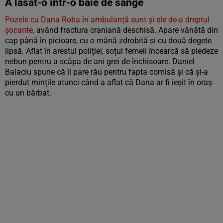
A lăsat-o într-o baie de sânge
Pozele cu Dana Roba în ambulanță sunt și ele de-a dreptul
șocante,
având fractura craniană deschisă. Apare vânătă din
cap până în picioare, cu o mână zdrobită și cu două degete
lipsă. Aflat în arestul poliției, soțul femeii încearcă să pledeze
nebun pentru a scăpa de ani grei de închisoare. Daniel
Balaciu spune că îi pare rău pentru fapta comisă și că și-a
pierdut mințile atunci când a aflat că Dana ar fi ieșit în oraș
cu un bărbat.