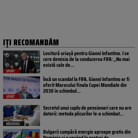
IȚI RECOMANDĂM
Lovitură uriașă pentru Gianni Infantino. I se
cere demisia de la conducerea FIFA: „Nu mai
există cale de…
SPORT
Încă un scandal la FIFA. Gianni Infantino ar fi
oferit Marocului finala Cupei Mondiale din
2030 în schimbul…
SPORT
Secretul unui cuplu de pensionari care nu are
datorii: metoda plicurilor le-a schimbat...
MEDIAFAX
Bulgarii cumpără energie aproape gratis din
România și o revând la prețuri de...