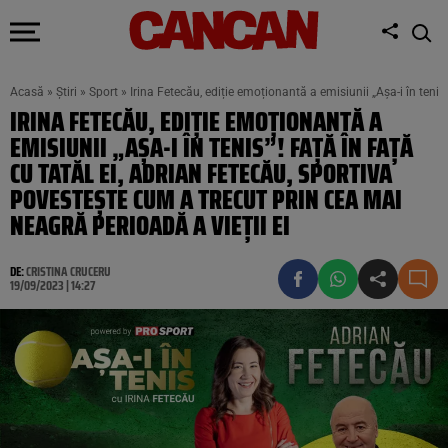
Acasă
»
Știri
»
Sport
»
Irina Fetecău, ediție emoționantă a emisiunii „Așa-i în tenis
IRINA FETECĂU, EDIȚIE EMOȚIONANTĂ A
EMISIUNII „AȘA-I ÎN TENIS”! FAȚĂ ÎN FAȚĂ
CU TATĂL EI, ADRIAN FETECĂU, SPORTIVA
POVESTEȘTE CUM A TRECUT PRIN CEA MAI
NEAGRĂ PERIOADĂ A VIEȚII EI
DE:
CRISTINA CRUCERU
19/09/2023 | 14:27