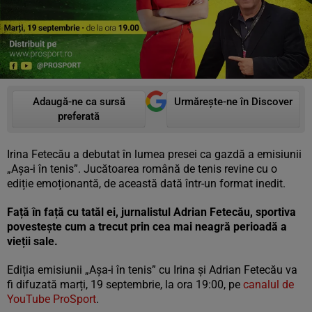
Adaugă-ne ca sursă
Urmărește-ne în Discover
preferată
Irina Fetecău a debutat în lumea presei ca gazdă a emisiunii
„Așa-i în tenis”. Jucătoarea română de tenis revine cu o
ediție emoționantă, de această dată într-un format inedit.
Față în față cu tatăl ei, jurnalistul Adrian Fetecău, sportiva
povestește cum a trecut prin cea mai neagră perioadă a
vieții sale.
Ediția emisiunii „Așa-i în tenis” cu Irina și Adrian Fetecău va
fi difuzată marți, 19 septembrie, la ora 19:00, pe
canalul de
YouTube ProSport
.