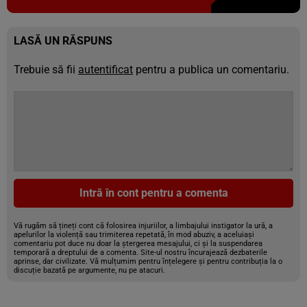
LASĂ UN RĂSPUNS
Trebuie să fii
autentificat
pentru a publica un comentariu.
Intră în cont pentru a comenta
Vă rugăm să țineți cont că folosirea injuriilor, a limbajului instigator la ură, a
apelurilor la violență sau trimiterea repetată, în mod abuziv, a aceluiași
comentariu pot duce nu doar la ștergerea mesajului, ci și la suspendarea
temporară a dreptului de a comenta. Site-ul nostru încurajează dezbaterile
aprinse, dar civilizate. Vă mulțumim pentru înțelegere și pentru contribuția la o
discuție bazată pe argumente, nu pe atacuri.