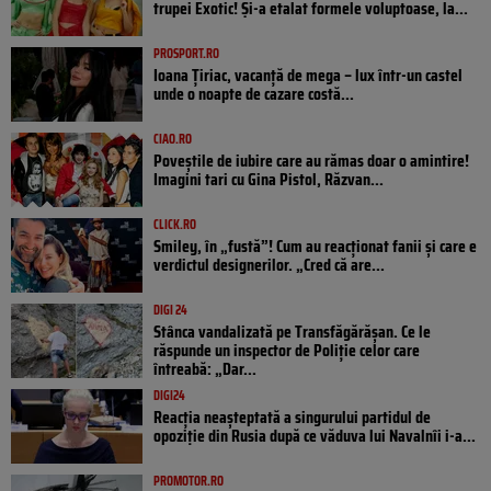
trupei Exotic! Și-a etalat formele voluptoase, la...
PROSPORT.RO
Ioana Țiriac, vacanță de mega – lux într-un castel
unde o noapte de cazare costă...
CIAO.RO
Poveştile de iubire care au rămas doar o amintire!
Imagini tari cu Gina Pistol, Răzvan...
CLICK.RO
Smiley, în „fustă”! Cum au reacționat fanii și care e
verdictul designerilor. „Cred că are...
DIGI 24
Stânca vandalizată pe Transfăgărășan. Ce le
răspunde un inspector de Poliție celor care
întreabă: „Dar...
DIGI24
Reacția neașteptată a singurului partidul de
opoziţie din Rusia după ce văduva lui Navalnîi i-a...
PROMOTOR.RO