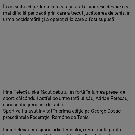
În această ediție, Irina Fetecău și tatăl ei vorbesc despre cea
mai dificilă perioadă prin care a trecut jucătoarea de tenis, în
urma accidentării și a operației la care a fost supusă.
Irina Fetecău și-a făcut debutul în forță în lumea presei de
sport, călcându-i astfel pe urme tatălui său, Adrian Fetecău,
cunoscutul jurnalist de radio.
Sportiva l-a avut invitat în prima ediție pe George Cosac,
președintele Federației Române de Tenis.
Irina Fetecău nu spune adio tenisului, ci va jongla printre