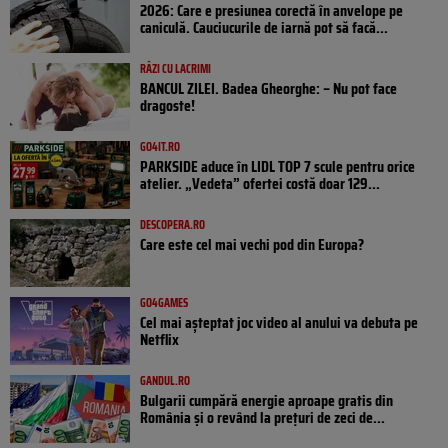
2026: Care e presiunea corectă în anvelope pe
caniculă. Cauciucurile de iarnă pot să facă...
RÂZI CU LACRIMI
BANCUL ZILEI. Badea Gheorghe: – Nu pot face
dragoste!
GO4IT.RO
PARKSIDE aduce în LIDL TOP 7 scule pentru orice
atelier. „Vedeta” ofertei costă doar 129...
DESCOPERA.RO
Care este cel mai vechi pod din Europa?
GO4GAMES
Cel mai așteptat joc video al anului va debuta pe
Netflix
GANDUL.RO
Bulgarii cumpără energie aproape gratis din
România și o revând la prețuri de zeci de...