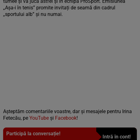
turnee și va juca astfel și în echipa ProSport. Emisiunea
„Așa-i în tenis” promite invitați de seamă din cadrul
„sportului alb” și nu numai.
Așteptăm comentariile voastre, dar și mesajele pentru Irina
Fetecău, pe
YouTube
și
Facebook
!
Participă la conversație!
Intră în cont!