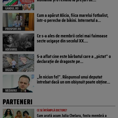
GANDUL.RO
Cum a apărut Alicia, fiica marelui fotbalist,
într-o pereche de bikini. Internetul a...
PROSPORT.RO
Ce s-a ales de membrii celei mai faimoase
secte ucigașe din secolul XX....
ADEVARUL
S-a aflat cine este bărbatul care a „pictat” o
declarație de dragoste pe...
DIGI24
„În niciun fel”. Răspunsul unui deputat
întrebat dacă un om obișnuit poate obține...
MEDIAFAX
PARTENERI
CE SE ÎNTÂMPLĂ DOCTORE?
Cum arată acum Julia Chelaru, fosta membră a