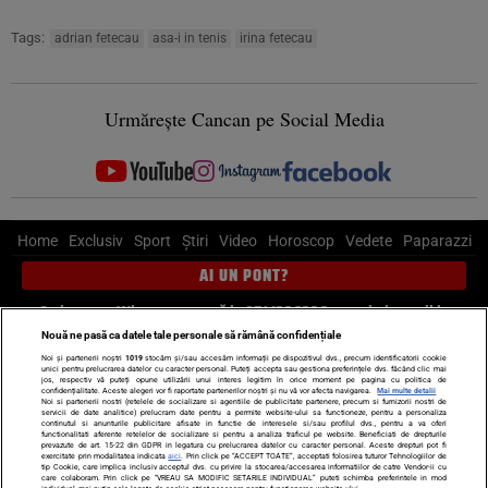
Tags:
adrian fetecau
asa-i in tenis
irina fetecau
Urmărește Cancan pe Social Media
Home
Exclusiv
Sport
Știri
Video
Horoscop
Vedete
Paparazzi
AI UN PONT?
Scrie-ne pe Whatsapp
, sună la 0741226226 sau trimite mail la
pont@cancan.ro
Nouă ne pasă ca datele tale personale să rămână confidențiale
Noi și partenerii noștri
1019
stocăm și/sau accesăm informații pe dispozitivul dvs., precum identificatorii cookie
unici pentru prelucrarea datelor cu caracter personal. Puteți accepta sau gestiona preferințele dvs. făcând clic mai
Știri interne
Știri externe
Politică
jos, respectiv vă puteți opune utilizării unui interes legitim în orice moment pe pagina cu politica de
confidențialitate. Aceste alegeri vor fi raportate partenerilor noștri și nu vă vor afecta navigarea.
Mai multe detalii
Noi si partenerii nostri (retelele de socializare si agentiile de publicitate partenere, precum si furnizorii nostri de
servicii de date analitice) prelucram date pentru a permite website-ului sa functioneze, pentru a personaliza
Ultimele stiri
Diete
Insula Iubirii
Dictionar de vise
LIFE STYLE
continutul si anunturile publicitare afisate in functie de interesele si/sau profilul dvs., pentru a va oferi
functionalitati aferente retelelor de socializare si pentru a analiza traficul pe website. Beneficiati de drepturile
Horoscop
prevazute de art. 15-22 din GDPR in legatura cu prelucrarea datelor cu caracter personal. Aceste drepturi pot fi
exercitate prin modalitatea indicata
aici
. Prin click pe “ACCEPT TOATE”, acceptati folosirea tuturor Tehnologiilor de
tip Cookie, care implica inclusiv acceptul dvs. cu privire la stocarea/accesarea informatiilor de catre Vendor-ii cu
Echipa editorială
Termeni si condiții
Politica de confidențialitate
care colaboram. Prin click pe “VREAU SA MODIFIC SETARILE INDIVIDUAL” puteti schimba preferintele in mod