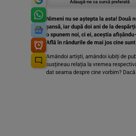
Adaugă-ne ca sursă preferată
Nimeni nu se aștepta la asta! Două n
șansă, iar după doi ani de la despăr
o spunem noi, ci ei, aceștia afișându
Află în rândurile de mai jos cine sunt
Amândoi artiști, amândoi iubiți de pub
susțineau relația la vremea respectivă
dat seama despre cine vorbim? Dacă n