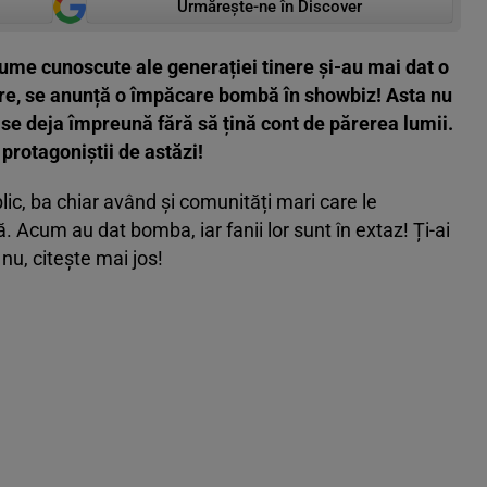
Urmărește-ne în Discover
ume cunoscute ale generației tinere și-au mai dat o
țire, se anunță o împăcare bombă în showbiz! Asta nu
-se deja împreună fără să țină cont de părerea lumii.
 protagoniștii de astăzi!
lic, ba chiar având și comunități mari care le
. Acum au dat bomba, iar fanii lor sunt în extaz! Ți-ai
u, citește mai jos!