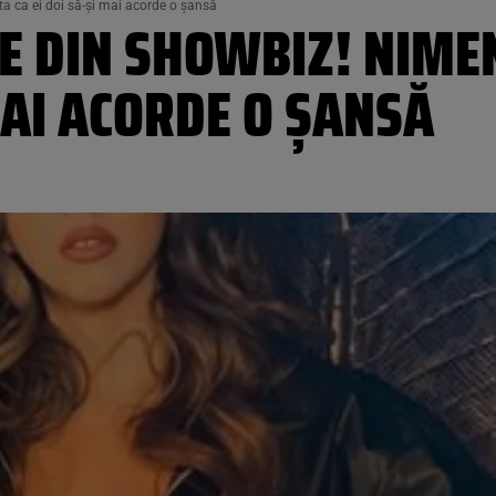
a ca ei doi să-și mai acorde o șansă
 DIN SHOWBIZ! NIMEN
 MAI ACORDE O ȘANSĂ