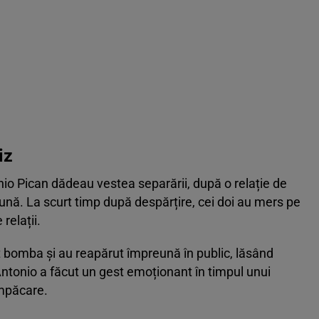
iz
nio Pican dădeau vestea separării, după o relație de
eună. La scurt timp după despărțire, cei doi au mers pe
relații.
at bomba și au reapărut împreună în public, lăsând
ntonio a făcut un gest emoționant în timpul unui
împăcare.