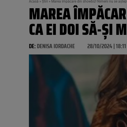
Acasă
»
Știri
»
Marea împăcare din showbiz! Nimeni nu se aștept
MAREA ÎMPĂCARE
CA EI DOI SĂ-ȘI
DE:
DENISA IORDACHE
28/10/2024 | 18:11