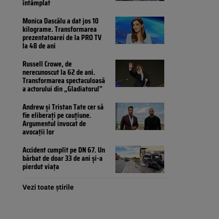
întâmplat
Monica Dascălu a dat jos 10
kilograme. Transformarea
prezentatoarei de la PRO TV
la 48 de ani
Russell Crowe, de
nerecunoscut la 62 de ani.
Transformarea spectaculoasă
a actorului din „Gladiatorul”
Andrew și Tristan Tate cer să
fie eliberați pe cauțiune.
Argumentul invocat de
avocații lor
Accident cumplit pe DN 67. Un
bărbat de doar 33 de ani și-a
pierdut viața
Vezi toate știrile