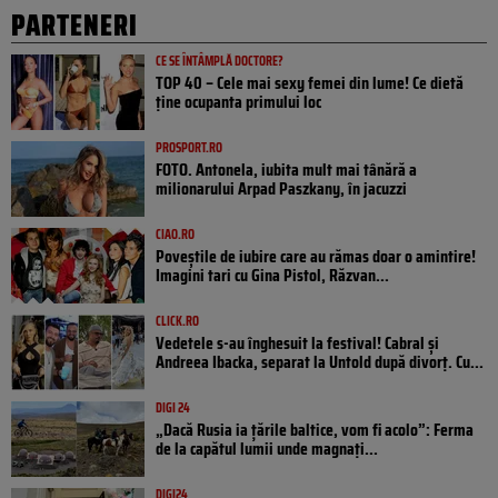
PARTENERI
CE SE ÎNTÂMPLĂ DOCTORE?
TOP 40 – Cele mai sexy femei din lume! Ce dietă
ține ocupanta primului loc
PROSPORT.RO
FOTO. Antonela, iubita mult mai tânără a
milionarului Arpad Paszkany, în jacuzzi
CIAO.RO
Poveştile de iubire care au rămas doar o amintire!
Imagini tari cu Gina Pistol, Răzvan...
CLICK.RO
Vedetele s-au înghesuit la festival! Cabral și
Andreea Ibacka, separat la Untold după divorț. Cu...
DIGI 24
„Dacă Rusia ia țările baltice, vom fi acolo”: Ferma
de la capătul lumii unde magnați...
DIGI24