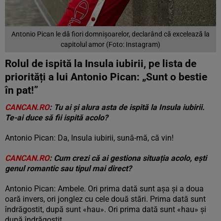
Antonio Pican le dă fiori domnișoarelor, declarând că excelează la
capitolul amor (Foto: Instagram)
Rolul de ispită la Insula iubirii, pe lista de
priorități a lui Antonio Pican: „Sunt o bestie
în pat!”
CANCAN.RO
: Tu ai și alura asta de ispită la Insula iubirii.
Te-ai duce să fii ispită acolo?
Antonio Pican: Da, Insula iubirii, sună-mă, că vin!
CANCAN.RO
: Cum crezi că ai gestiona situația acolo, ești
genul romantic sau tipul mai direct?
Antonio Pican: Ambele. Ori prima dată sunt așa și a doua
oară invers, ori jonglez cu cele două stări. Prima dată sunt
îndrăgostit, după sunt «hau». Ori prima dată sunt «hau» și
după îndrăgostit.