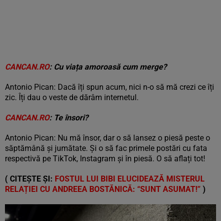
CANCAN.RO
: Cu viața amoroasă cum merge?
Antonio Pican: Dacă îți spun acum, nici n-o să mă crezi ce îți
zic. Îți dau o veste de dărâm internetul.
CANCAN.RO
: Te însori?
Antonio Pican: Nu mă însor, dar o să lansez o piesă peste o
săptămână și jumătate. Și o să fac primele postări cu fata
respectivă pe TikTok, Instagram și în piesă. O să aflați tot!
( CITEȘTE ȘI:
FOSTUL LUI BIBI ELUCIDEAZĂ MISTERUL
RELAȚIEI CU ANDREEA BOSTĂNICĂ: “SUNT ASUMAT!”
)