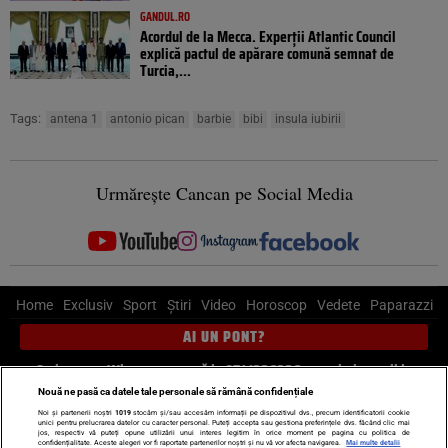
GANDUL.RO
Acordul de la Mecca. Experții Atlantic Council
explică pactul de apărare comună semnat de
Turcia,...
Tags:
antena 1
antonio pican
barbie
bibi
insula iubirii
Urmărește Cancan pe Social Media
Home
Exclusiv
Sport
Știri
Video
Horoscop
Vedete
Paparazzi
AI UN PONT?
Scrie-ne pe Whatsapp
, sună la 0741226226 sau trimite mail la
pont@cancan.ro
Nouă ne pasă ca datele tale personale să rămână confidențiale
Noi și partenerii noștri
1019
stocăm și/sau accesăm informații pe dispozitivul dvs., precum identificatorii cookie
unici pentru prelucrarea datelor cu caracter personal. Puteți accepta sau gestiona preferințele dvs. făcând clic mai
Știri interne
Știri externe
Politică
jos, respectiv vă puteți opune utilizării unui interes legitim în orice moment pe pagina cu politica de
confidențialitate. Aceste alegeri vor fi raportate partenerilor noștri și nu vă vor afecta navigarea.
Mai multe detalii