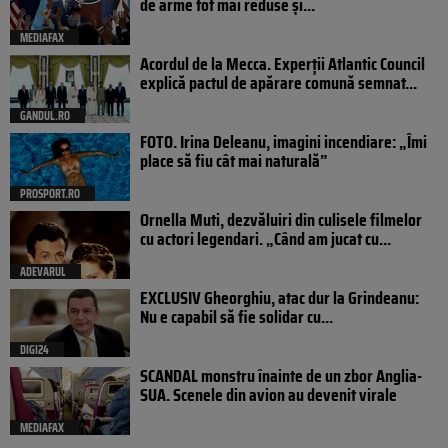
de arme tot mai reduse și...
MEDIAFAX
Acordul de la Mecca. Experții Atlantic Council
explică pactul de apărare comună semnat...
GANDUL.RO
FOTO. Irina Deleanu, imagini incendiare: „Îmi
place să fiu cât mai naturală”
PROSPORT.RO
Ornella Muti, dezvăluiri din culisele filmelor
cu actori legendari. „Când am jucat cu...
ADEVARUL
EXCLUSIV Gheorghiu, atac dur la Grindeanu:
Nu e capabil să fie solidar cu...
DIGI24
SCANDAL monstru înainte de un zbor Anglia-
SUA. Scenele din avion au devenit virale
MEDIAFAX