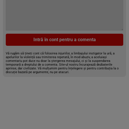
Intră în cont pentru a comenta
Vă rugăm să țineți cont că folosirea injuriilor, a limbajului instigator la ură, a
apelurilor la violență sau trimiterea repetată, în mod abuziv, a aceluiași
comentariu pot duce nu doar la ștergerea mesajului, ci și la suspendarea
temporară a dreptului de a comenta. Site-ul nostru încurajează dezbaterile
aprinse, dar civilizate. Vă mulțumim pentru înțelegere și pentru contribuția la o
discuție bazată pe argumente, nu pe atacuri.