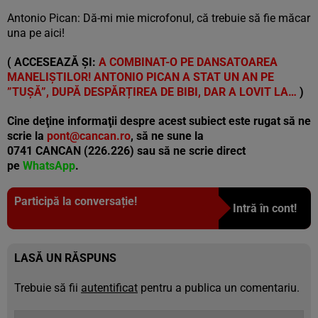
Antonio Pican: Dă-mi mie microfonul, că trebuie să fie măcar
una pe aici!
( ACCESEAZĂ ȘI:
A COMBINAT-O PE DANSATOAREA
MANELIȘTILOR! ANTONIO PICAN A STAT UN AN PE
”TUȘĂ”, DUPĂ DESPĂRȚIREA DE BIBI, DAR A LOVIT LA…
)
Cine deţine informaţii despre acest subiect este rugat să ne
scrie la
pont@cancan.ro
, să ne sune la
0741 CANCAN (226.226) sau să ne scrie direct
pe
WhatsApp
.
Participă la conversație!
Intră în cont!
LASĂ UN RĂSPUNS
Trebuie să fii
autentificat
pentru a publica un comentariu.