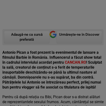
Adaugă-ne ca sursă
Urmărește-ne în Discover
preferată
Antonio Pican a fost prezent la evenimentul de lansare a
filmului Barbie în România. Influencerul a făcut show total
în cadrului interviului acordat pentru
CANCAN.RO
! Sculptat
la sală, creatorul de conținut s-a ferit de temperaturile
insuportabile deschizându-se până la ultimul nasture al
cămășii. Domnișoarele nu s-au supărat, ba din contră.
Pătrățelele lui Antonio se întrezăreau perfect, prilej numai
bun pentru vlogger să fie asociat cu titulatura de ispită!
Pentru că după relația cu Bibi, Pican doar s-a distrat alături
de reprezentantele sexului frumos. Acum, cântărețul se simte