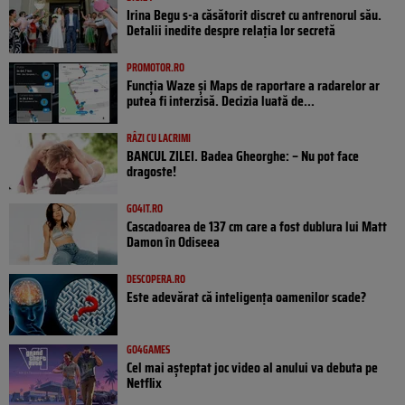
Irina Begu s-a căsătorit discret cu antrenorul său.
Detalii inedite despre relația lor secretă
PROMOTOR.RO
Funcția Waze și Maps de raportare a radarelor ar
putea fi interzisă. Decizia luată de...
RÂZI CU LACRIMI
BANCUL ZILEI. Badea Gheorghe: – Nu pot face
dragoste!
GO4IT.RO
Cascadoarea de 137 cm care a fost dublura lui Matt
Damon în Odiseea
DESCOPERA.RO
Este adevărat că inteligența oamenilor scade?
GO4GAMES
Cel mai așteptat joc video al anului va debuta pe
Netflix