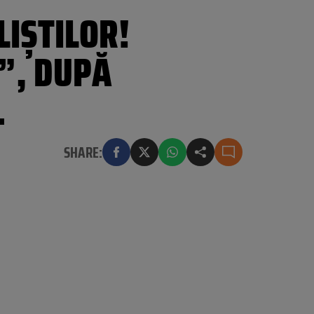
IȘTILOR!
Ă”, DUPĂ
…
SHARE: