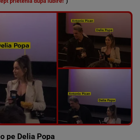
cept prietenia după iubire!”
)
Vezi galeria foto
7 poze
o pe Delia Popa