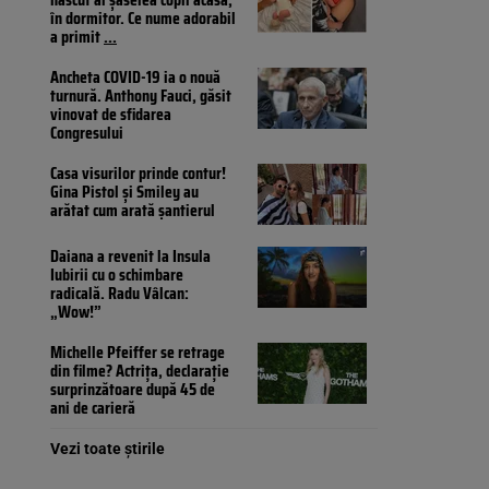
în dormitor. Ce nume adorabil
a primit
...
Ancheta COVID-19 ia o nouă
turnură. Anthony Fauci, găsit
vinovat de sfidarea
Congresului
Casa visurilor prinde contur!
Gina Pistol și Smiley au
arătat cum arată șantierul
Daiana a revenit la Insula
Iubirii cu o schimbare
radicală. Radu Vâlcan:
„Wow!”
Michelle Pfeiffer se retrage
din filme? Actrița, declarație
surprinzătoare după 45 de
ani de carieră
Vezi toate știrile