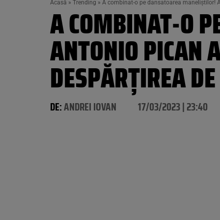
Acasă
»
Trending
»
A combinat-o pe dansatoarea maneliștilor! An
A COMBINAT-O P
ANTONIO PICAN A
DESPĂRȚIREA DE 
DE:
ANDREI IOVAN
17/03/2023 | 23:40