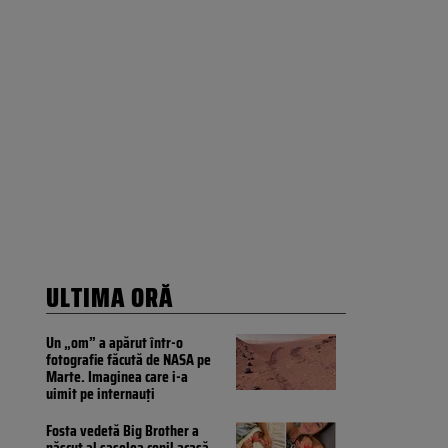
ULTIMA ORĂ
Un „om” a apărut într-o
fotografie făcută de NASA pe
Marte. Imaginea care i-a
uimit pe internauți
Fosta vedetă Big Brother a
născut al șaselea copil acasă,