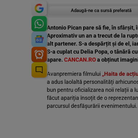
Adaugă-ne ca sursă preferată
Antonio Pican pare să fie, în sfârșit,
Aproximativ un an a trecut de la ruptu
alt partener. S-a despărțit și de el, 
S-a cuplat cu Delia Popa, o tânără cu
apare.
CANCAN.RO
a obținut imagini
Avanpremiera filmului
„Haita de acți
a adus laolaltă personalități arhicu
bun pentru oficializarea noii relații a l
făcut apariția însoțit de o reprezentan
parcursul desfășurării evenimentului.