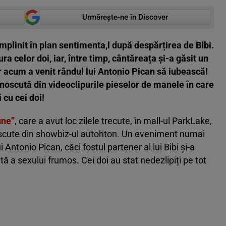
Urmărește-ne în Discover
 împlinit în plan sentimenta,l după despărțirea de Bibi.
ra celor doi, iar, între timp, cântăreața și-a găsit un
iar acum a venit rândul lui Antonio Pican să iubească!
noscută din videoclipurile pieselor de manele în care
 cu cei doi!
une”
, care a avut loc zilele trecute, în mall-ul ParkLake,
noscute din showbiz-ul autohton. Un eveniment numai
ui Antonio Pican, căci fostul partener al lui Bibi și-a
tă a sexului frumos. Cei doi au stat nedezlipiți pe tot