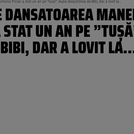
tonio Pican a stat un an pe ”tușă”, după despărțirea de Bibi, dar a lovit la…
E DANSATOAREA MANEL
 STAT UN AN PE ”TUȘ
BIBI, DAR A LOVIT LA