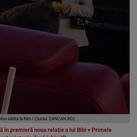
 dus iubita la film / (Sursa: CANCAN.RO)
în premieră noua relație a lui Bibi + Primele