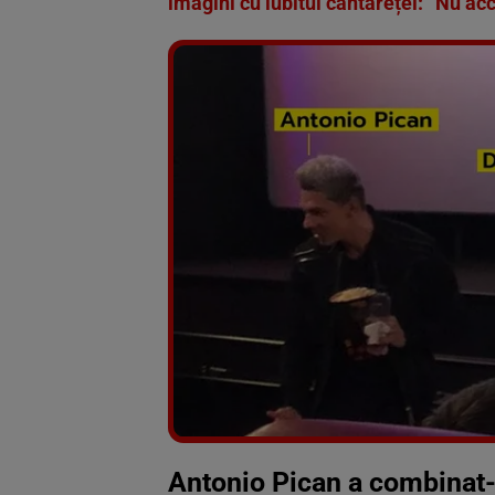
imagini cu iubitul cântăreței: “Nu ac
Antonio Pican a combinat-