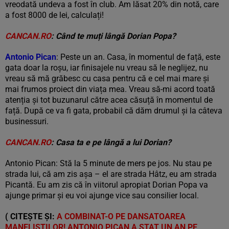
vreodată undeva a fost în club. Am lăsat 20% din notă, care
a fost 8000 de lei, calculați!
CANCAN.RO
: Când te muți lângă Dorian Popa?
Antonio Pican
: Peste un an. Casa, în momentul de față, este
gata doar la roșu, iar finisajele nu vreau să le neglijez, nu
vreau să mă grăbesc cu casa pentru că e cel mai mare și
mai frumos proiect din viața mea. Vreau să-mi acord toată
atenția și tot buzunarul către acea căsuță în momentul de
față. După ce va fi gata, probabil că dăm drumul și la câteva
businessuri.
CANCAN.RO
: Casa ta e pe lângă a lui Dorian?
Antonio Pican: Stă la 5 minute de mers pe jos. Nu stau pe
strada lui, că am zis așa – el are strada Hâtz, eu am strada
Picantă. Eu am zis că în viitorul apropiat Dorian Popa va
ajunge primar și eu voi ajunge vice sau consilier local.
( CITEȘTE ȘI:
A COMBINAT-O PE DANSATOAREA
MANELIȘTILOR! ANTONIO PICAN A STAT UN AN PE