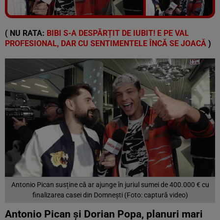
Vezi galeria foto
7 poze
( NU RATA:
BIBI S-A DESPĂRȚIT DE IUBIT! E PE VAL
PROFESIONAL, DAR CU SENTIMENTELE ÎNCĂ SE JOACĂ
)
Antonio Pican susține că ar ajunge în juriul sumei de 400.000 € cu
finalizarea casei din Domnești (Foto: captură video)
Antonio Pican și Dorian Popa, planuri mari