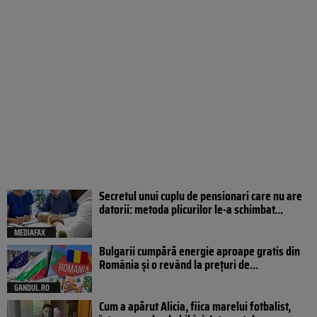
Secretul unui cuplu de pensionari care nu are
datorii: metoda plicurilor le-a schimbat...
MEDIAFAX
Bulgarii cumpără energie aproape gratis din
România și o revând la prețuri de...
GANDUL.RO
Cum a apărut Alicia, fiica marelui fotbalist,