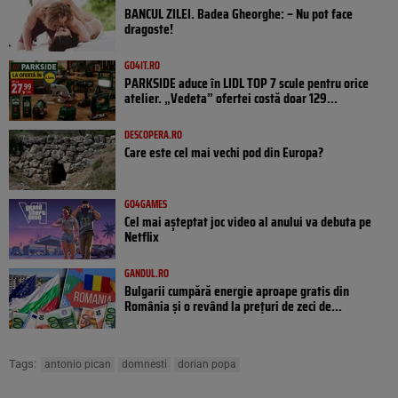
BANCUL ZILEI. Badea Gheorghe: – Nu pot face
dragoste!
GO4IT.RO
PARKSIDE aduce în LIDL TOP 7 scule pentru orice
atelier. „Vedeta” ofertei costă doar 129...
DESCOPERA.RO
Care este cel mai vechi pod din Europa?
GO4GAMES
Cel mai așteptat joc video al anului va debuta pe
Netflix
GANDUL.RO
Bulgarii cumpără energie aproape gratis din
România și o revând la prețuri de zeci de...
Tags:
antonio pican
domnesti
dorian popa