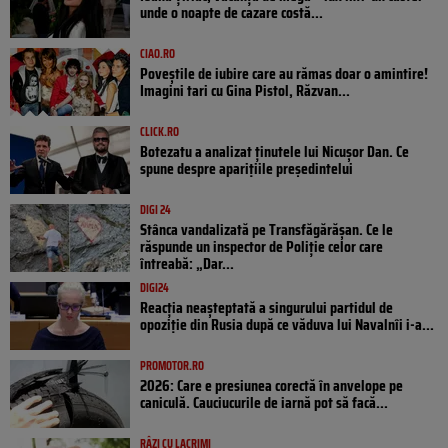
unde o noapte de cazare costă...
CIAO.RO
Poveştile de iubire care au rămas doar o amintire!
Imagini tari cu Gina Pistol, Răzvan...
CLICK.RO
Botezatu a analizat ținutele lui Nicușor Dan. Ce
spune despre aparițiile președintelui
DIGI 24
Stânca vandalizată pe Transfăgărășan. Ce le
răspunde un inspector de Poliție celor care
întreabă: „Dar...
DIGI24
Reacția neașteptată a singurului partidul de
opoziţie din Rusia după ce văduva lui Navalnîi i-a...
PROMOTOR.RO
2026: Care e presiunea corectă în anvelope pe
caniculă. Cauciucurile de iarnă pot să facă...
RÂZI CU LACRIMI