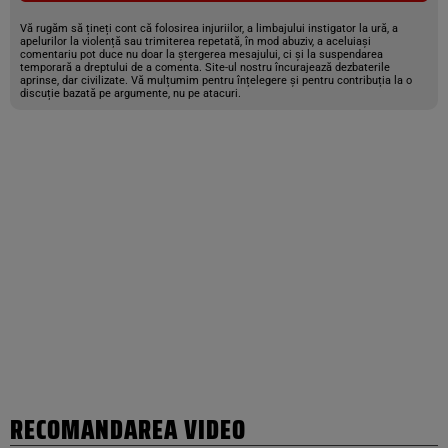
Vă rugăm să țineți cont că folosirea injuriilor, a limbajului instigator la ură, a
apelurilor la violență sau trimiterea repetată, în mod abuziv, a aceluiași
comentariu pot duce nu doar la ștergerea mesajului, ci și la suspendarea
temporară a dreptului de a comenta. Site-ul nostru încurajează dezbaterile
aprinse, dar civilizate. Vă mulțumim pentru înțelegere și pentru contribuția la o
discuție bazată pe argumente, nu pe atacuri.
RECOMANDAREA VIDEO