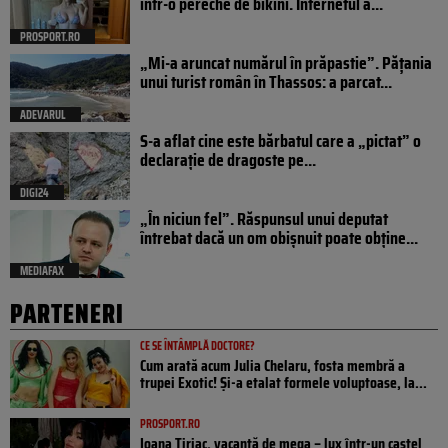
într-o pereche de bikini. Internetul a...
PROSPORT.RO
„Mi-a aruncat numărul în prăpastie”. Pățania
unui turist român în Thassos: a parcat...
ADEVARUL
S-a aflat cine este bărbatul care a „pictat” o
declarație de dragoste pe...
DIGI24
„În niciun fel”. Răspunsul unui deputat
întrebat dacă un om obișnuit poate obține...
MEDIAFAX
PARTENERI
CE SE ÎNTÂMPLĂ DOCTORE?
Cum arată acum Julia Chelaru, fosta membră a
trupei Exotic! Și-a etalat formele voluptoase, la...
PROSPORT.RO
Ioana Țiriac, vacanță de mega – lux într-un castel