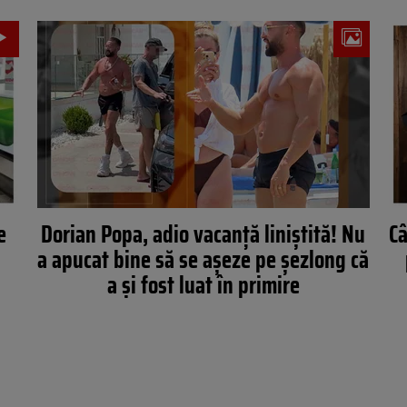
e
Dorian Popa, adio vacanță liniștită! Nu
Câ
a apucat bine să se așeze pe șezlong că
a și fost luat în primire