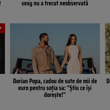
t
sexy nu a trecut neobservată
Dorian Popa, cadou de sute de mii de
D
euro pentru soția sa: ”Știu ce își
dorește!”