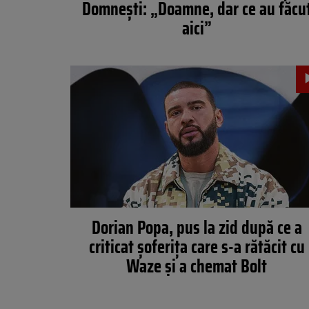
Domnești: „Doamne, dar ce au făcu
aici”
Dorian Popa, pus la zid după ce a
criticat șoferița care s-a rătăcit cu
Waze și a chemat Bolt