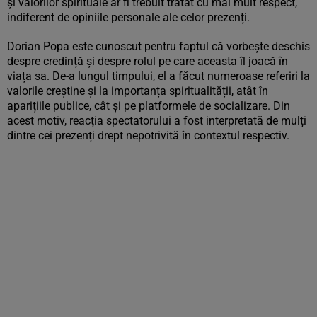
și valorilor spirituale ar fi trebuit tratat cu mai mult respect,
indiferent de opiniile personale ale celor prezenți.
Dorian Popa este cunoscut pentru faptul că vorbește deschis
despre credință și despre rolul pe care aceasta îl joacă în
viața sa. De-a lungul timpului, el a făcut numeroase referiri la
valorile creștine și la importanța spiritualității, atât în
aparițiile publice, cât și pe platformele de socializare. Din
acest motiv, reacția spectatorului a fost interpretată de mulți
dintre cei prezenți drept nepotrivită în contextul respectiv.