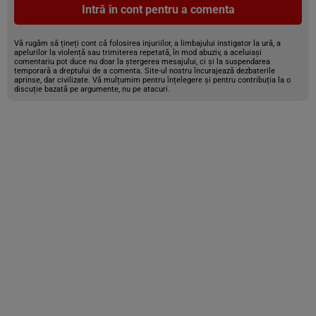
Intră în cont pentru a comenta
Vă rugăm să țineți cont că folosirea injuriilor, a limbajului instigator la ură, a
apelurilor la violență sau trimiterea repetată, în mod abuziv, a aceluiași
comentariu pot duce nu doar la ștergerea mesajului, ci și la suspendarea
temporară a dreptului de a comenta. Site-ul nostru încurajează dezbaterile
aprinse, dar civilizate. Vă mulțumim pentru înțelegere și pentru contribuția la o
discuție bazată pe argumente, nu pe atacuri.