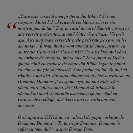
„Care este versetul meu preferat din Biblie? Și i-am
răspuns: Matei 5:5 „Ferice de cei blânzi, căci ei vor
moșteni pământul.” Dar în cazul în care? Sunteți curioși ce
alte versete preferate mai am? Uite, vă arăt așa. Vă arăt
așa. Aici sunt toate versetele mele preferate pe care mi le-
am notat… Într-un final m-am apucat să citesc, pentru că
au trecut. Care a râs? Care a râs? Ce a zis Domnul când
eu vorbesc de credință, inima mea? Nu a putut să facă o
glumă când eu vorbesc de citate din Biblie legat de faptul
că cineva nu știe să citească. Este problema lui. Tu poți să
rămâi cu noi aici, dar data viitoare când cineva vorbește de
Doamne, Doamne, ți-aș spune așa: nu mai râde, că e
păcat mare iubirea mea, da? Domnul să trăiască în
păcatul lui dacă își permite asemenea glume când eu
vorbesc de credință, da? Vezi exact ce vorbeam mai
devreme.
O să apară și TikTok-ul, că „idiotul de popă vorbește de
Doamne, Doamne”. Tu ține-l pe Doamne, Doamne în
suflet cu tine, da?”, a spus Dorian Popa.