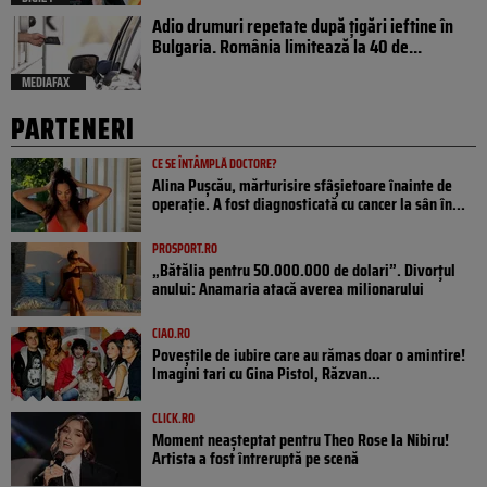
Adio drumuri repetate după țigări ieftine în
Bulgaria. România limitează la 40 de...
MEDIAFAX
PARTENERI
CE SE ÎNTÂMPLĂ DOCTORE?
Alina Pușcău, mărturisire sfâșietoare înainte de
operație. A fost diagnosticată cu cancer la sân în...
PROSPORT.RO
„Bătălia pentru 50.000.000 de dolari”. Divorțul
anului: Anamaria atacă averea milionarului
CIAO.RO
Poveştile de iubire care au rămas doar o amintire!
Imagini tari cu Gina Pistol, Răzvan...
CLICK.RO
Moment neașteptat pentru Theo Rose la Nibiru!
Artista a fost întreruptă pe scenă