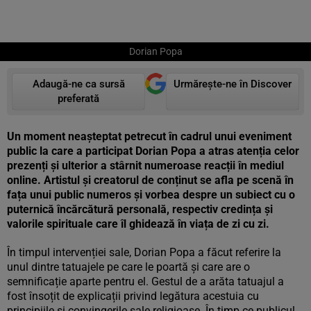
Dorian Popa
Adaugă-ne ca sursă
Urmărește-ne în Discover
preferată
Un moment neașteptat petrecut în cadrul unui eveniment
public la care a participat Dorian Popa a atras atenția celor
prezenți și ulterior a stârnit numeroase reacții în mediul
online. Artistul și creatorul de conținut se afla pe scenă în
fața unui public numeros și vorbea despre un subiect cu o
puternică încărcătură personală, respectiv credința și
valorile spirituale care îl ghidează în viața de zi cu zi.
În timpul intervenției sale, Dorian Popa a făcut referire la
unul dintre tatuajele pe care le poartă și care are o
semnificație aparte pentru el. Gestul de a arăta tatuajul a
fost însoțit de explicații privind legătura acestuia cu
principiile și convingerile sale religioase. În timp ce publicul