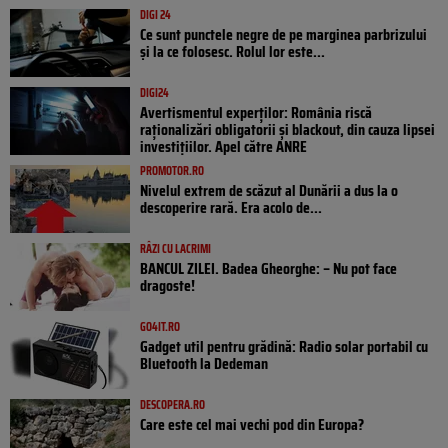
DIGI 24
Ce sunt punctele negre de pe marginea parbrizului
și la ce folosesc. Rolul lor este...
DIGI24
Avertismentul experților: România riscă
raționalizări obligatorii și blackout, din cauza lipsei
investițiilor. Apel către ANRE
PROMOTOR.RO
Nivelul extrem de scăzut al Dunării a dus la o
descoperire rară. Era acolo de...
RÂZI CU LACRIMI
BANCUL ZILEI. Badea Gheorghe: – Nu pot face
dragoste!
GO4IT.RO
Gadget util pentru grădină: Radio solar portabil cu
Bluetooth la Dedeman
DESCOPERA.RO
Care este cel mai vechi pod din Europa?