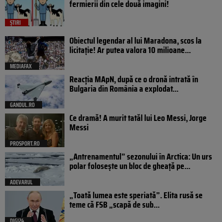
fermierii din cele două imagini!
ȘTIRI
Obiectul legendar al lui Maradona, scos la
licitație! Ar putea valora 10 milioane...
MEDIAFAX
Reacția MApN, după ce o dronă intrată în
Bulgaria din România a explodat...
GANDUL.RO
Ce dramă! A murit tatăl lui Leo Messi, Jorge
Messi
PROSPORT.RO
„Antrenamentul” sezonului în Arctica: Un urs
polar folosește un bloc de gheață pe...
ADEVARUL
„Toată lumea este speriată”. Elita rusă se
teme că FSB „scapă de sub...
DIGI24