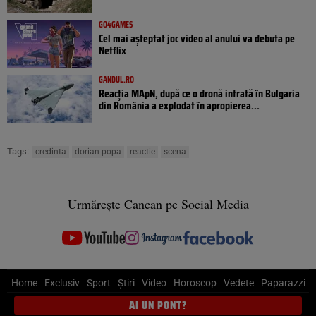
GO4GAMES
Cel mai așteptat joc video al anului va debuta pe
Netflix
GANDUL.RO
Reacția MApN, după ce o dronă intrată în Bulgaria
din România a explodat în apropierea...
Tags:
credinta
dorian popa
reactie
scena
Urmărește Cancan pe Social Media
Home
Exclusiv
Sport
Știri
Video
Horoscop
Vedete
Paparazzi
AI UN PONT?