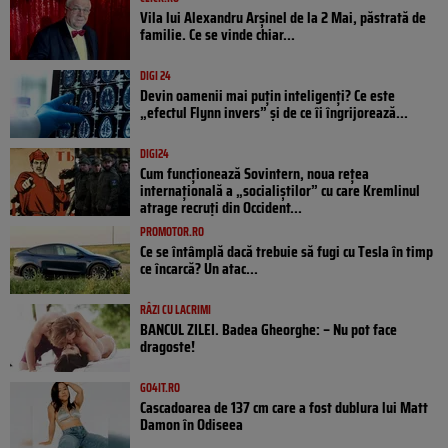
Vila lui Alexandru Arșinel de la 2 Mai, păstrată de
familie. Ce se vinde chiar...
DIGI 24
Devin oamenii mai puțin inteligenți? Ce este
„efectul Flynn invers” și de ce îi îngrijorează...
DIGI24
Cum funcționează Sovintern, noua rețea
internațională a „socialiștilor” cu care Kremlinul
atrage recruți din Occident...
PROMOTOR.RO
Ce se întâmplă dacă trebuie să fugi cu Tesla în timp
ce încarcă? Un atac...
RÂZI CU LACRIMI
BANCUL ZILEI. Badea Gheorghe: – Nu pot face
dragoste!
GO4IT.RO
Cascadoarea de 137 cm care a fost dublura lui Matt
Damon în Odiseea