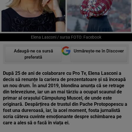
Elena Lasconi / sursa FOTO: Facebook
Adaugă-ne ca sursă
Urmărește-ne în Discover
preferată
După 25 de ani de colaborare cu Pro Tv, Elena Lasconi a
decis să renunțe la cariera de prezentatoare și să înceapă
un nou drum. În anul 2019,
blondina anunța că se retrage
din televeziune, iar un an mai târziu a ocupat scaunul de
primar al orașului Câmpulung Muscel, de unde este
originară. Despărțirea de trustul din Pache Protopopescu a
fost una dureroasă, iar, la acel moment, fosta jurnalistă
scria câteva cuvinte emoționante despre schimbarea pe
care a ales să o facă în viața ei.