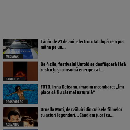
Tânăr de 21 de ani, electrocutat după ce a pus
mâna pe un...
MEDIAFAX
De 4 zile, festivalul Untold se desfășoară fără
restricții și consumă energie cât...
GANDUL.RO
FOTO. Irina Deleanu, imagini incendiare: „Îmi
place să fiu cât mai naturală”
PROSPORT.RO
Ornella Muti, dezvăluiri din culisele filmelor
cu actori legendari. „Când am jucat cu...
ADEVARUL