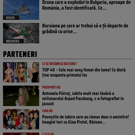
Drona care a explodat în Bulgaria, aproape de
România, a fost identificată. Ce...
DIGI24
Buruiana pe care ar trebui să o ții departe de
grădină cu orice...
MEDIAFAX
PARTENERI
CE SE ÎNTÂMPLĂ DOCTORE?
TOP 40 – Cele mai sexy femei din lume! Ce dietă
ține ocupanta primului loc
PROSPORT.RO
Antonela Pătruț, iubita mult mai tânără a
milionarului Arpad Paszkany, s-a fotografiat în
jacuzzi
CIAO.RO
Poveştile de iubire care au rămas doar o amintire!
Imagini tari cu Gina Pistol, Răzvan...
CLICK.RO