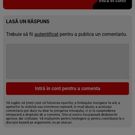
Intră în cont!
LASĂ UN RĂSPUNS
Trebuie să fii
autentificat
pentru a publica un comentariu.
Intră în cont pentru a comenta
Vă rugăm să țineți cont că folosirea injuriilor, a limbajului instigator la ură, a
apelurilor la violență sau trimiterea repetată, în mod abuziv, a aceluiași
comentariu pot duce nu doar la ștergerea mesajului, ci și la suspendarea
temporară a dreptului de a comenta. Site-ul nostru încurajează dezbaterile
aprinse, dar civilizate. Vă mulțumim pentru înțelegere și pentru contribuția la o
discuție bazată pe argumente, nu pe atacuri.