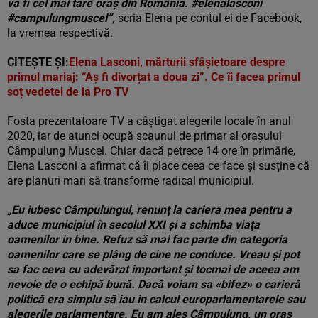
va fi cel mai tare oraș din România. #elenalasconi
#campulungmuscel”,
scria Elena pe contul ei de Facebook,
la vremea respectivă.
CITEȘTE ȘI:
Elena Lasconi, mărturii sfâșietoare despre
primul mariaj: “Aș fi divorțat a doua zi”. Ce îi facea primul
soț vedetei de la Pro TV
Fosta prezentatoare TV a câștigat alegerile locale în anul
2020, iar de atunci ocupă scaunul de primar al orașului
Câmpulung Muscel. Chiar dacă petrece 14 ore în primărie,
Elena Lasconi a afirmat că îi place ceea ce face și susține că
are planuri mari să transforme radical municipiul.
„Eu iubesc Câmpulungul, renunţ la cariera mea pentru a
aduce municipiul în secolul XXI şi a schimba viaţa
oamenilor in bine. Refuz să mai fac parte din categoria
oamenilor care se plâng de cine ne conduce. Vreau şi pot
sa fac ceva cu adevărat important şi tocmai de aceea am
nevoie de o echipă bună. Dacă voiam sa «bifez» o carieră
politică era simplu să iau in calcul europarlamentarele sau
alegerile parlamentare. Eu am ales Câmpulung, un oraş