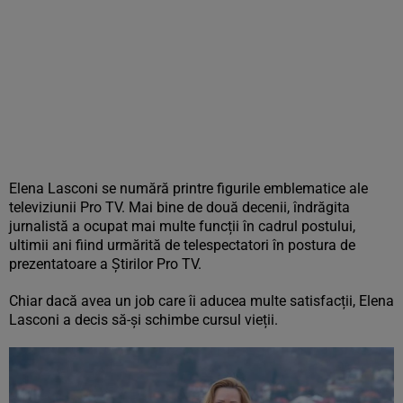
Elena Lasconi se numără printre figurile emblematice ale
televiziunii Pro TV. Mai bine de două decenii, îndrăgita
jurnalistă a ocupat mai multe funcții în cadrul postului,
ultimii ani fiind urmărită de telespectatori în postura de
prezentatoare a Știrilor Pro TV.
Chiar dacă avea un job care îi aducea multe satisfacții, Elena
Lasconi a decis să-și schimbe cursul vieții.