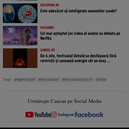
DESCOPERA.RO
Este adevărat că inteligența oamenilor scade?
GO4GAMES
Cel mai așteptat joc video al anului va debuta pe
Netflix
GANDUL.RO
De 4 zile, festivalul Untold se desfășoară fără
restricții și consumă energie cât un oraș....
Tags:
alegeri locale
elena lasconi
elena lasconi pro tv
primar
Urmărește Cancan pe Social Media