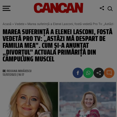
Acasă
»
Vedete
»
Marea suferință a Elenei Lasconi, fostă vedetă Pro Tv: „Astăzi
MAREA SUFERINȚĂ A ELENEI LASCONI, FOSTĂ
VEDETĂ PRO TV: „ASTĂZI MĂ DESPART DE
FAMILIA MEA”. CUM ȘI-A ANUNȚAT
„DIVORȚUL” ACTUALA PRIMĂRIȚĂ DIN
CÂMPULUNG MUSCEL
DE:
ROXANA MIHĂIESCU
13/07/2023 | 16:17