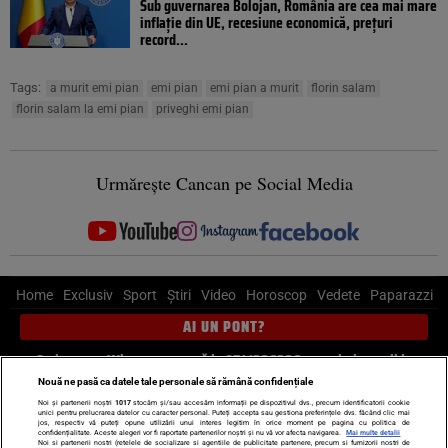
Sub guvernarea Bolojan, România are cea mai mare
inflație din UE, recesiune economică, prețuri
record...
Tags:
a murit emi pian
emi pian
emi pian a murit
florin salam
florin salam la emi pian
priveghi emi pian
Urmărește Cancan pe Social Media
Home
Exclusiv
Sport
Știri
Video
Horoscop
Vedete
Paparazzi
AI UN PONT?
Scrie-ne pe Whatsapp
, sună la 0741226226 sau trimite mail la
pont@cancan.ro
Nouă ne pasă ca datele tale personale să rămână confidențiale
Noi și partenerii noștri
1017
stocăm și/sau accesăm informații pe dispozitivul dvs., precum identificatorii cookie
unici pentru prelucrarea datelor cu caracter personal. Puteți accepta sau gestiona preferințele dvs. făcând clic mai
Știri interne
Știri externe
Politică
jos, respectiv vă puteți opune utilizării unui interes legitim în orice moment pe pagina cu politica de
confidențialitate. Aceste alegeri vor fi raportate partenerilor noștri și nu vă vor afecta navigarea.
Mai multe detalii
Noi si partenerii nostri (retelele de socializare si agentiile de publicitate partenere, precum si furnizorii nostri de