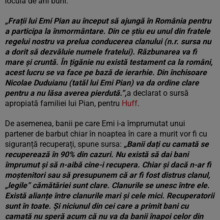
locuia de ani buni.
„Frații lui Emi Pian au început să ajungă în România pentru
a participa la înmormântare. Din ce știu eu unul din fratele
regelui nostru va prelua conducerea clanului (n.r. sursa nu
a dorit să dezvăluie numele fratelui). Răzbunarea va fi
mare și cruntă. În țigănie nu există testament ca la români,
acest lucru se va face pe bază de ierarhie. Din închisoare
Nicolae Duduianu (tatăl lui Emi Pian) va da ordine clare
pentru a nu lăsa averea pierdută.”,
a declarat o sursă
apropiată familiei lui Pian, pentru
Huff
.
De asemenea, banii pe care Emi i-a împrumutat unui
partener de barbut chiar în noaptea în care a murit vor fi cu
siguranță recuperați, spune sursa:
„Banii dați cu camată se
recuperează în 90% din cazuri. Nu există să dai bani
împrumut și să n-aibă cine-i recupera. Chiar și dacă n-ar fi
moștenitori sau să presupunem că ar fi fost distrus clanul,
„legile” cămătăriei sunt clare. Clanurile se unesc între ele.
Există alianțe între clanurile mari și cele mici. Recuperatorii
sunt în toate. Și niciunul din cei care a primit bani cu
camată nu speră acum că nu va da banii înapoi celor din