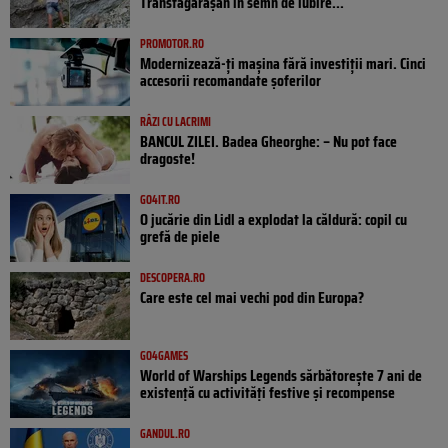
Transfăgărășan în semn de iubire...
PROMOTOR.RO
Modernizează-ți mașina fără investiții mari. Cinci
accesorii recomandate șoferilor
RÂZI CU LACRIMI
BANCUL ZILEI. Badea Gheorghe: – Nu pot face
dragoste!
GO4IT.RO
O jucărie din Lidl a explodat la căldură: copil cu
grefă de piele
DESCOPERA.RO
Care este cel mai vechi pod din Europa?
GO4GAMES
World of Warships Legends sărbătorește 7 ani de
existență cu activități festive și recompense
GANDUL.RO