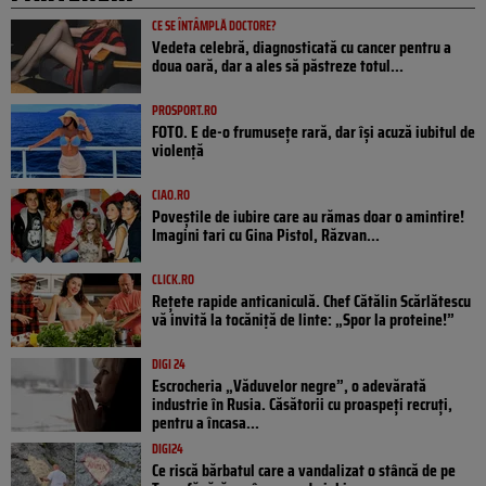
CE SE ÎNTÂMPLĂ DOCTORE?
Vedeta celebră, diagnosticată cu cancer pentru a
doua oară, dar a ales să păstreze totul...
PROSPORT.RO
FOTO. E de-o frumusețe rară, dar își acuză iubitul de
violență
CIAO.RO
Poveştile de iubire care au rămas doar o amintire!
Imagini tari cu Gina Pistol, Răzvan...
CLICK.RO
Rețete rapide anticaniculă. Chef Cătălin Scărlătescu
vă invită la tocăniță de linte: „Spor la proteine!”
DIGI 24
Escrocheria „Văduvelor negre”, o adevărată
industrie în Rusia. Căsătorii cu proaspeți recruți,
pentru a încasa...
DIGI24
Ce riscă bărbatul care a vandalizat o stâncă de pe