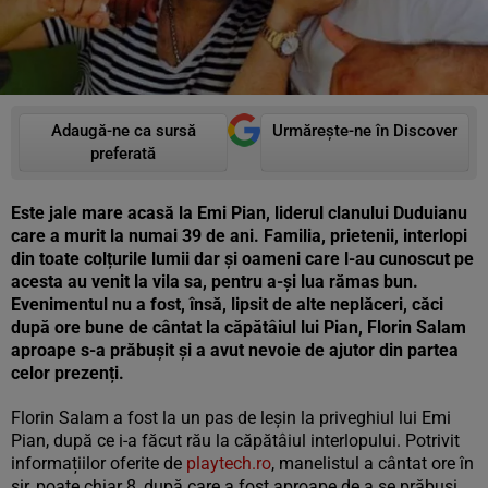
Adaugă-ne ca sursă
Urmărește-ne în Discover
preferată
Este jale mare acasă la Emi Pian, liderul clanului Duduianu
care a murit la numai 39 de ani. Familia, prietenii, interlopi
din toate colțurile lumii dar și oameni care l-au cunoscut pe
acesta au venit la vila sa, pentru a-și lua rămas bun.
Evenimentul nu a fost, însă, lipsit de alte neplăceri, căci
după ore bune de cântat la căpătâiul lui Pian, Florin Salam
aproape s-a prăbușit și a avut nevoie de ajutor din partea
celor prezenți.
Florin Salam a fost la un pas de leșin la priveghiul lui Emi
Pian, după ce i-a făcut rău la căpătâiul interlopului. Potrivit
informațiilor oferite de
playtech.ro
, manelistul a cântat ore în
șir, poate chiar 8, după care a fost aproape de a se prăbuși