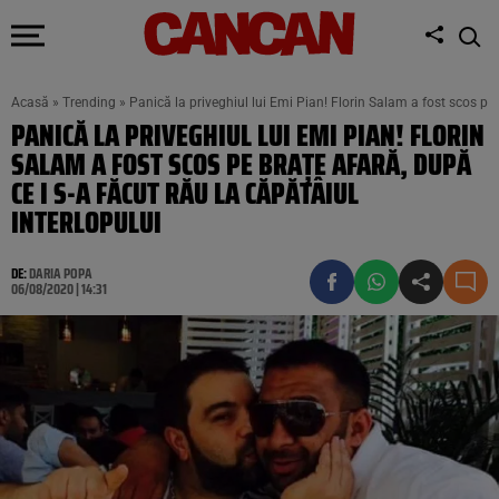
Acasă
»
Trending
»
Panică la priveghiul lui Emi Pian! Florin Salam a fost scos pe b
PANICĂ LA PRIVEGHIUL LUI EMI PIAN! FLORIN
SALAM A FOST SCOS PE BRAȚE AFARĂ, DUPĂ
CE I S-A FĂCUT RĂU LA CĂPĂTÂIUL
INTERLOPULUI
DE:
DARIA POPA
06/08/2020 | 14:31