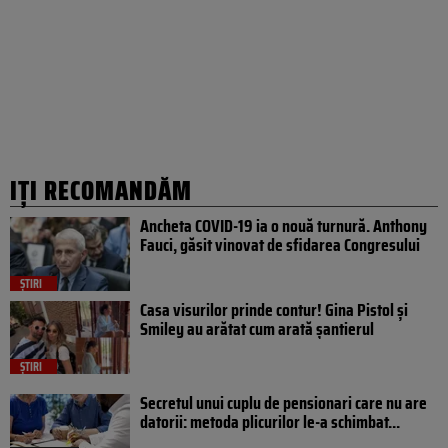
IȚI RECOMANDĂM
Ancheta COVID-19 ia o nouă turnură. Anthony
Fauci, găsit vinovat de sfidarea Congresului
ȘTIRI
Casa visurilor prinde contur! Gina Pistol și
Smiley au arătat cum arată șantierul
ȘTIRI
Secretul unui cuplu de pensionari care nu are
datorii: metoda plicurilor le-a schimbat...