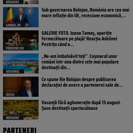
MEDIAFAX
Sub guvernarea Bolojan, România are cea mai
mare inflație din UE, recesiune economică,...
GANDUL.RO
GALERIE FOTO. Ioana Tamaş, apariție
fermecătoare pe plajă! Reacția Adelinei
Pestrițu când a...
PROSPORT.RO
„Ne-am îmbolnăvit toți”. Coșmarul unor
români într-una dintre cele mai populare
destinații din...
ADEVARUL
Ce spune Ilie Bolojan despre publicarea
declarației de avere a partenerei sale de...
DIGI24
Vacanță fără aglomerație după 15 august.
Șase destinații spectaculoase
MEDIAFAX
PARTENERI