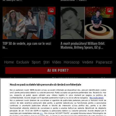
TOP 50 de vedete, așa cum rar le vezi
A murit producătorul William Orbit.
în…
Madonna, Britney Spears, U2 și…
Home
Exclusiv
Sport
Știri
Video
Horoscop
Vedete
Paparazzi
AI UN PONT?
Scrie-ne pe Whatsapp
, sună la 0741226226 sau trimite mail la
pont@cancan.ro
Nouă ne pasă ca datele tale personale să rămână confidențiale
Noi și partenerii noștri
1019
stocăm și/sau accesăm informații pe dispozitivul dvs., precum identificatorii cookie
unici pentru prelucrarea datelor cu caracter personal. Puteți accepta sau gestiona preferințele dvs. făcând clic mai
Știri interne
Știri externe
Politică
jos, respectiv vă puteți opune utilizării unui interes legitim în orice moment pe pagina cu politica de
confidențialitate. Aceste alegeri vor fi raportate partenerilor noștri și nu vă vor afecta navigarea.
Mai multe detalii
Noi si partenerii nostri (retelele de socializare si agentiile de publicitate partenere, precum si furnizorii nostri de
servicii de date analitice) prelucram date pentru a permite website-ului sa functioneze, pentru a personaliza
Ultimele stiri
Diete
Insula Iubirii
Dictionar de vise
LIFE STYLE
continutul si anunturile publicitare afisate in functie de interesele si/sau profilul dvs., pentru a va oferi
functionalitati aferente retelelor de socializare si pentru a analiza traficul pe website. Beneficiati de drepturile
Horoscop
prevazute de art. 15-22 din GDPR in legatura cu prelucrarea datelor cu caracter personal. Aceste drepturi pot fi
exercitate prin modalitatea indicata
aici
. Prin click pe “ACCEPT TOATE”, acceptati folosirea tuturor Tehnologiilor de
tip Cookie, care implica inclusiv acceptul dvs. cu privire la stocarea/accesarea informatiilor de catre Vendor-ii cu