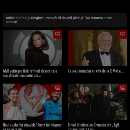
Anisia Gafton și Serghei urmează să devină părinți: ”Nu suntem deloc
speriați”
AMI vorbește fără rețineri despre cele
Ce s-a întâmplat cu vila de la 2 Mai a…
mai dificile momente din…
Noul cuplu din showbiz! Fosta lui Neymar
Îl mai ții minte pe Chumlee din „Așii
se iubește de…
amanetului”? Cum…