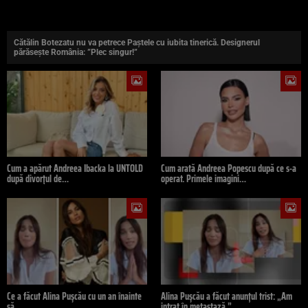
Cătălin Botezatu nu va petrece Paștele cu iubita tinerică. Designerul
părăsește România: ”Plec singur!”
Cum a apărut Andreea Ibacka la UNTOLD
Cum arată Andreea Popescu după ce s-a
după divorțul de…
operat. Primele imagini…
Ce a făcut Alina Pușcău cu un an înainte
Alina Pușcău a făcut anunțul trist: „Am
să…
intrat în metastază.”…