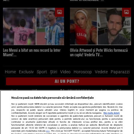
Leo Messi a bifat un nou record la Inter
Olivia Attwood și Pete Wicks formează
Miami!…
un cuplu! Vedeta TV…
Home
Exclusiv
Sport
Știri
Video
Horoscop
Vedete
Paparazzi
AI UN PONT?
Scrie-ne pe Whatsapp
, sună la 0741226226 sau trimite mail la
pont@cancan.ro
Nouă ne pasă ca datele tale personale să rămână confidențiale
Noi și partenerii noștri
1019
stocăm și/sau accesăm informații pe dispozitivul dvs., precum identificatorii cookie
unici pentru prelucrarea datelor cu caracter personal. Puteți accepta sau gestiona preferințele dvs. făcând clic mai
Știri interne
Știri externe
Politică
jos, respectiv vă puteți opune utilizării unui interes legitim în orice moment pe pagina cu politica de
confidențialitate. Aceste alegeri vor fi raportate partenerilor noștri și nu vă vor afecta navigarea.
Mai multe detalii
Noi si partenerii nostri (retelele de socializare si agentiile de publicitate partenere, precum si furnizorii nostri de
servicii de date analitice) prelucram date pentru a permite website-ului sa functioneze, pentru a personaliza
Ultimele stiri
Diete
Insula Iubirii
Dictionar de vise
LIFE STYLE
continutul si anunturile publicitare afisate in functie de interesele si/sau profilul dvs., pentru a va oferi
functionalitati aferente retelelor de socializare si pentru a analiza traficul pe website. Beneficiati de drepturile
Horoscop
prevazute de art. 15-22 din GDPR in legatura cu prelucrarea datelor cu caracter personal. Aceste drepturi pot fi
exercitate prin modalitatea indicata
aici
. Prin click pe “ACCEPT TOATE”, acceptati folosirea tuturor Tehnologiilor de
tip Cookie, care implica inclusiv acceptul dvs. cu privire la stocarea/accesarea informatiilor de catre Vendor-ii cu