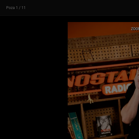
Poza
1
/ 11