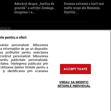
Adevărul despre „burtica de
Vremea extremă a lovit mai
gravidă” a actriței Zendaya.
multe orașe din România.
Imaginea i-a…
Vijeliile…
arazzi
ele pentru a oferi:
ite mail la pont@cancan.ro
inutului personalizat. Măsurarea
informațiilor de pe un dispozitiv.
rea profilurilor pentru selectarea
e conținut personalizat. Măsurarea
pentru publicitate personalizată.
itatea. Înțelegerea publicului prin
Utilizarea datelor limitate pentru a
ACCEPT TOATE
 și identificarea prin scanarea
Horoscop
VREAU SA MODIFIC
-urile
Despre noi
Contact
SETARILE INDIVIDUAL