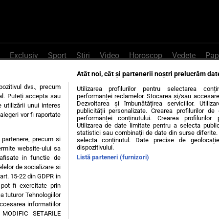
Exclusiv
Sport
Știri
Video
Horoscop
Vedete
Pap
Atât noi, cât și partenerii noștri prelucrăm dat
e Whatsapp
, sună la 0741226226 sau trim
ozitivul dvs., precum
Utilizarea profilurilor pentru selectarea conț
al. Puteți accepta sau
performanței reclamelor. Stocarea și/sau accesarea 
Dezvoltarea și îmbunătățirea serviciilor. Utiliza
utilizării unui interes
publicității personalizate. Crearea profilurilor d
legeri vor fi raportate
Știri interne
Știri externe
Politică
performanței conținutului. Crearea profilurilor 
Utilizarea de date limitate pentru a selecta public
statistici sau combinații de date din surse diferite. 
te partenere, precum si
selecta conținutul. Date precise de geolocație
tiri
Diete
Insula Iubirii
Dictionar de vise
LIFE STYLE
dispozitivului.
ermite website-ului sa
Listă parteneri (furnizori)
 afisate in functie de
 condiții
Politica de confidențialitate
Politica privind Cookie
elelor de socializare si
 art. 15-22 din GDPR in
pot fi exercitate prin
Modifică Setările
a tuturor Tehnologiilor
accesarea informatiilor
A MODIFIC SETARILE
© 2026 - Toate drepturile rezervate