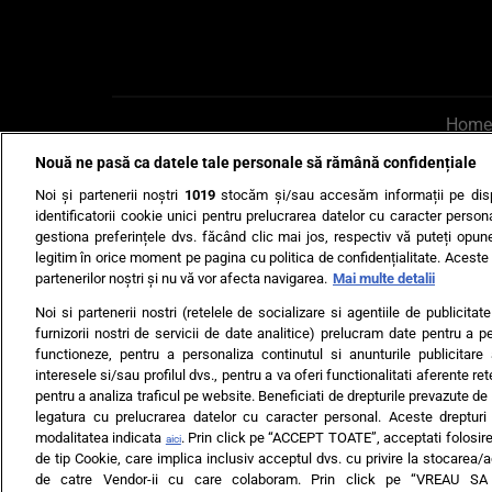
Home
Nouă ne pasă ca datele tale personale să rămână confidențiale
AI UN PONT?
Scrie-ne p
Noi și partenerii noștri
1019
stocăm și/sau accesăm informații pe disp
identificatorii cookie unici pentru prelucrarea datelor cu caracter person
gestiona preferințele dvs. făcând clic mai jos, respectiv vă puteți opune 
legitim în orice moment pe pagina cu politica de confidențialitate. Aceste a
partenerilor noștri și nu vă vor afecta navigarea.
Mai multe detalii
Noi si partenerii nostri (retelele de socializare si agentiile de publicita
Ultimele s
furnizorii nostri de servicii de date analitice) prelucram date pentru a p
functioneze, pentru a personaliza continutul si anunturile publicitare
Echipa editorială
Termeni si
interesele si/sau profilul dvs., pentru a va oferi functionalitati aferente ret
pentru a analiza traficul pe website. Beneficiati de drepturile prevazute de
legatura cu prelucrarea datelor cu caracter personal. Aceste drepturi 
modalitatea indicata
. Prin click pe “ACCEPT TOATE”, acceptati folosire
aici
de tip Cookie, care implica inclusiv acceptul dvs. cu privire la stocarea/
de catre Vendor-ii cu care colaboram. Prin click pe “VREAU S