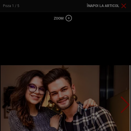
Poza
1
/ 5
ÎNAPOI LA ARTICOL