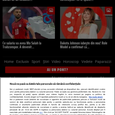
Ce salariu va avea Mo Salah la
Dakota Johnson iubește din nou! Role
Trabzonspor. A devenit…
Model a confirmat că…
Home
Exclusiv
Sport
Știri
Video
Horoscop
Vedete
Paparazzi
AI UN PONT?
Scrie-ne pe Whatsapp
, sună la 0741226226 sau trimite mail la
pont@cancan.ro
Nouă ne pasă ca datele tale personale să rămână confidențiale
Noi și partenerii noștri
1017
stocăm și/sau accesăm informații pe dispozitivul dvs., precum identificatorii cookie
unici pentru prelucrarea datelor cu caracter personal. Puteți accepta sau gestiona preferințele dvs. făcând clic mai
Știri interne
Știri externe
Politică
jos, respectiv vă puteți opune utilizării unui interes legitim în orice moment pe pagina cu politica de
confidențialitate. Aceste alegeri vor fi raportate partenerilor noștri și nu vă vor afecta navigarea.
Mai multe detalii
Noi si partenerii nostri (retelele de socializare si agentiile de publicitate partenere, precum si furnizorii nostri de
servicii de date analitice) prelucram date pentru a permite website-ului sa functioneze, pentru a personaliza
Ultimele stiri
Diete
Insula Iubirii
Dictionar de vise
LIFE STYLE
continutul si anunturile publicitare afisate in functie de interesele si/sau profilul dvs., pentru a va oferi
functionalitati aferente retelelor de socializare si pentru a analiza traficul pe website. Beneficiati de drepturile
Horoscop
prevazute de art. 15-22 din GDPR in legatura cu prelucrarea datelor cu caracter personal. Aceste drepturi pot fi
exercitate prin modalitatea indicata
aici
. Prin click pe “ACCEPT TOATE”, acceptati folosirea tuturor Tehnologiilor de
tip Cookie, care implica inclusiv acceptul dvs. cu privire la stocarea/accesarea informatiilor de catre Vendor-ii cu