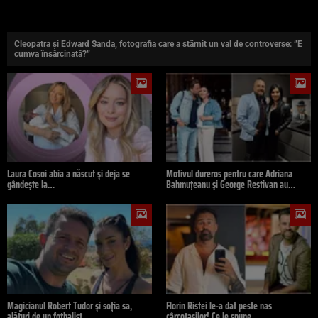
Cleopatra și Edward Sanda, fotografia care a stârnit un val de controverse: ”E
cumva însărcinată?”
Laura Cosoi abia a născut și deja se
Motivul dureros pentru care Adriana
gândește la…
Bahmuțeanu și George Restivan au…
Magicianul Robert Tudor și soția sa,
Florin Ristei le-a dat peste nas
alături de un fotbalist…
cârcotașilor! Ce le spune…