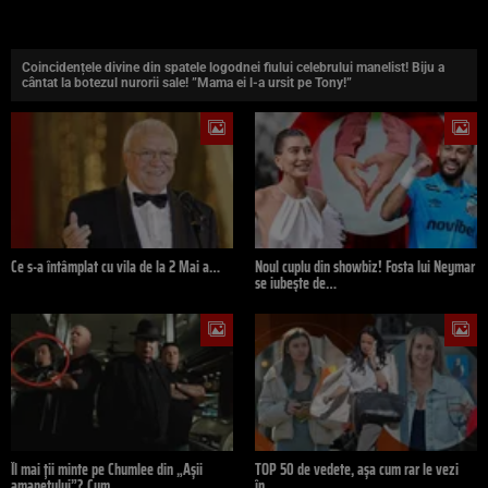
Coincidențele divine din spatele logodnei fiului celebrului manelist! Biju a
cântat la botezul nurorii sale! ”Mama ei l-a ursit pe Tony!”
Ce s-a întâmplat cu vila de la 2 Mai a…
Noul cuplu din showbiz! Fosta lui Neymar
se iubește de…
Îl mai ții minte pe Chumlee din „Așii
TOP 50 de vedete, așa cum rar le vezi
amanetului”? Cum…
în…