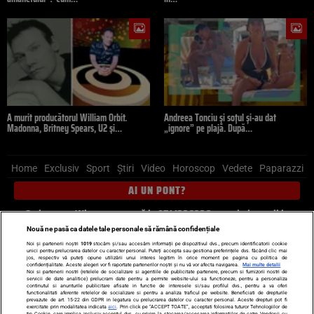
A murit producătorul William Orbit.
Andreea Tonciu și soțul și-au dat
Madonna, Britney Spears, U2 și…
„ignore” pe plajă. După…
Home
Exclusiv
Sport
Știri
Video
Horoscop
Vedete
Paparazzi
AI UN PONT?
Scrie-ne pe Whatsapp
, sună la 0741226226 sau trimite mail la
pont@cancan.ro
Nouă ne pasă ca datele tale personale să rămână confidențiale
Noi și partenerii noștri
1019
stocăm și/sau accesăm informații pe dispozitivul dvs., precum identificatorii cookie
unici pentru prelucrarea datelor cu caracter personal. Puteți accepta sau gestiona preferințele dvs. făcând clic mai
Știri interne
Știri externe
Politică
jos, respectiv vă puteți opune utilizării unui interes legitim în orice moment pe pagina cu politica de
confidențialitate. Aceste alegeri vor fi raportate partenerilor noștri și nu vă vor afecta navigarea.
Mai multe detalii
Noi si partenerii nostri (retelele de socializare si agentiile de publicitate partenere, precum si furnizorii nostri de
servicii de date analitice) prelucram date pentru a permite website-ului sa functioneze, pentru a personaliza
Ultimele stiri
Diete
Insula Iubirii
Dictionar de vise
LIFE STYLE
continutul si anunturile publicitare afisate in functie de interesele si/sau profilul dvs., pentru a va oferi
functionalitati aferente retelelor de socializare si pentru a analiza traficul pe website. Beneficiati de drepturile
Horoscop
prevazute de art. 15-22 din GDPR in legatura cu prelucrarea datelor cu caracter personal. Aceste drepturi pot fi
exercitate prin modalitatea indicata
aici
. Prin click pe “ACCEPT TOATE”, acceptati folosirea tuturor Tehnologiilor de
tip Cookie, care implica inclusiv acceptul dvs. cu privire la stocarea/accesarea informatiilor de catre Vendor-ii cu