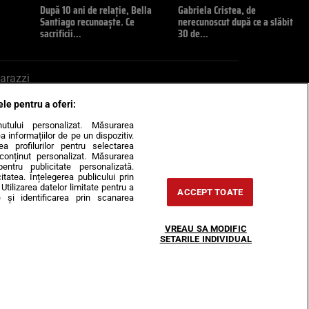
După 10 ani de relație, Bella
Gabriela Cristea, de
Santiago recunoaște. Ce
nerecunoscut după ce a slăbit
sacrificii…
30 de…
arazzi
ele pentru a oferi:
ite mail la pont@cancan.ro
inutului personalizat. Măsurarea
informațiilor de pe un dispozitiv.
rea profilurilor pentru selectarea
e conținut personalizat. Măsurarea
pentru publicitate personalizată.
itatea. Înțelegerea publicului prin
Utilizarea datelor limitate pentru a
ACCEPT TOATE
 și identificarea prin scanarea
Horoscop
VREAU SA MODIFIC
-urile
Despre noi
Contact
SETARILE INDIVIDUAL