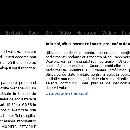
Exclusiv
Sport
Știri
Video
Horoscop
Vedete
Pap
Atât noi, cât și partenerii noștri prelucrăm dat
e Whatsapp
, sună la 0741226226 sau trim
ozitivul dvs., precum
Utilizarea profilurilor pentru selectarea conț
al. Puteți accepta sau
performanței reclamelor. Stocarea și/sau accesarea 
Dezvoltarea și îmbunătățirea serviciilor. Utiliza
utilizării unui interes
publicității personalizate. Crearea profilurilor d
legeri vor fi raportate
Știri interne
Știri externe
Politică
performanței conținutului. Crearea profilurilor 
Utilizarea de date limitate pentru a selecta public
statistici sau combinații de date din surse diferite. 
te partenere, precum si
selecta conținutul. Date precise de geolocație
tiri
Diete
Insula Iubirii
Dictionar de vise
LIFE STYLE
dispozitivului.
ermite website-ului sa
Listă parteneri (furnizori)
 afisate in functie de
 condiții
Politica de confidențialitate
Politica privind Cookie
elelor de socializare si
 art. 15-22 din GDPR in
pot fi exercitate prin
Modifică Setările
a tuturor Tehnologiilor
accesarea informatiilor
A MODIFIC SETARILE
© 2026 - Toate drepturile rezervate