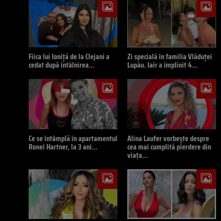
Fiica lui Ioniță de la Clejani a
Zi specială în familia Vlăduței
cedat după întâlnirea…
Lupău. Iair a împlinit 4…
Ce se întâmplă în apartamentul
Alina Laufer vorbește despre
Ronei Hartner, la 3 ani…
cea mai cumplită pierdere din
viața…