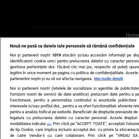
Home
Nouă ne pasă ca datele tale personale să rămână confidențiale
AI UN PONT?
Scrie-ne p
Noi și partenerii noștri
1019
stocăm și/sau accesăm informații pe disp
identificatorii cookie unici pentru prelucrarea datelor cu caracter person
gestiona preferințele dvs. făcând clic mai jos, respectiv vă puteți opune 
legitim în orice moment pe pagina cu politica de confidențialitate. Aceste a
partenerilor noștri și nu vă vor afecta navigarea.
Mai multe detalii
Noi si partenerii nostri (retelele de socializare si agentiile de publicita
Ultimele s
furnizorii nostri de servicii de date analitice) prelucram date pentru a p
functioneze, pentru a personaliza continutul si anunturile publicitare
Echipa editorială
Termeni si
interesele si/sau profilul dvs., pentru a va oferi functionalitati aferente ret
pentru a analiza traficul pe website. Beneficiati de drepturile prevazute de
legatura cu prelucrarea datelor cu caracter personal. Aceste drepturi 
modalitatea indicata
. Prin click pe “ACCEPT TOATE”, acceptati folosire
aici
de tip Cookie, care implica inclusiv acceptul dvs. cu privire la stocarea/
de catre Vendor-ii cu care colaboram. Prin click pe “VREAU S