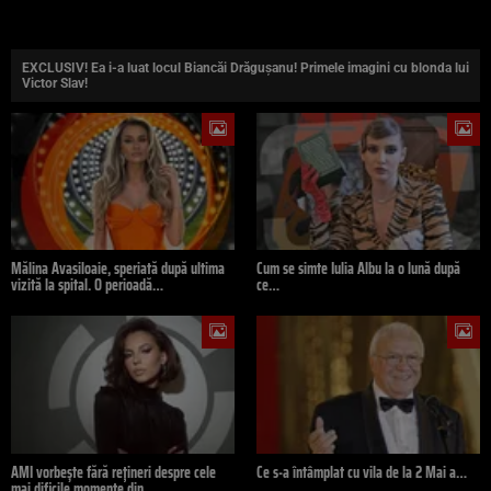
EXCLUSIV! Ea i-a luat locul Biancăi Drăguşanu! Primele imagini cu blonda lui
Victor Slav!
Mălina Avasiloaie, speriată după ultima
Cum se simte Iulia Albu la o lună după
vizită la spital. O perioadă…
ce…
AMI vorbește fără rețineri despre cele
Ce s-a întâmplat cu vila de la 2 Mai a…
mai dificile momente din…