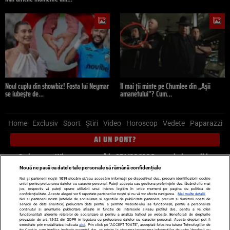
Noul cuplu din showbiz! Fosta lui Neymar
Îl mai ții minte pe Chumlee din „Așii
se iubește de…
amanetului”? Cum…
Home
Exclusiv
Sport
Știri
Video
Horoscop
Vedete
Paparazzi
AI UN PONT?
Scrie-ne pe Whatsapp
, sună la 0741226226 sau trimite mail la
pont@cancan.ro
Nouă ne pasă ca datele tale personale să rămână confidențiale
Noi și partenerii noștri
1019
stocăm și/sau accesăm informații pe dispozitivul dvs., precum identificatorii cookie
unici pentru prelucrarea datelor cu caracter personal. Puteți accepta sau gestiona preferințele dvs. făcând clic mai
Știri interne
Știri externe
Politică
jos, respectiv vă puteți opune utilizării unui interes legitim în orice moment pe pagina cu politica de
confidențialitate. Aceste alegeri vor fi raportate partenerilor noștri și nu vă vor afecta navigarea.
Mai multe detalii
Noi si partenerii nostri (retelele de socializare si agentiile de publicitate partenere, precum si furnizorii nostri de
servicii de date analitice) prelucram date pentru a permite website-ului sa functioneze, pentru a personaliza
Ultimele stiri
Diete
Insula Iubirii
Dictionar de vise
LIFE STYLE
continutul si anunturile publicitare afisate in functie de interesele si/sau profilul dvs., pentru a va oferi
functionalitati aferente retelelor de socializare si pentru a analiza traficul pe website. Beneficiati de drepturile
Horoscop
prevazute de art. 15-22 din GDPR in legatura cu prelucrarea datelor cu caracter personal. Aceste drepturi pot fi
exercitate prin modalitatea indicata
aici
. Prin click pe “ACCEPT TOATE”, acceptati folosirea tuturor Tehnologiilor de
tip Cookie, care implica inclusiv acceptul dvs. cu privire la stocarea/accesarea informatiilor de catre Vendor-ii cu