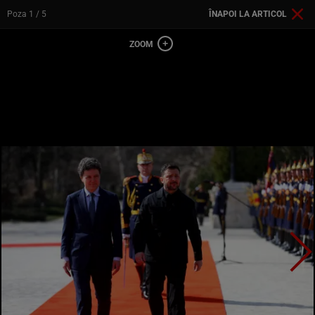
Poza
1
/ 5
ÎNAPOI LA ARTICOL