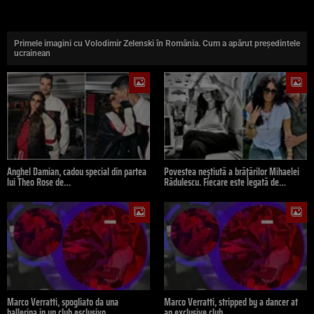
Primele imagini cu Volodimir Zelenski în România. Cum a apărut președintele
ucrainean
Anghel Damian, cadou special din partea
Povestea neștiută a brățărilor Mihaelei
lui Theo Rose de…
Rădulescu. Fiecare este legată de…
Marco Verratti, spogliato da una
Marco Verratti, stripped by a dancer at
ballerina in un club esclusivo…
an exclusive club…