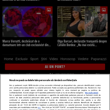
Marco Verratti, dezbrăcat de o
Olga Barcari, declarație tranșantă despre
dansatoare într-un club exclusivist din…
Cătălin Bordea: „Nu mai există…
Home
Exclusiv
Sport
Știri
Video
Horoscop
Vedete
Paparazzi
AI UN PONT?
Scrie-ne pe Whatsapp
, sună la 0741226226 sau trimite mail la
pont@cancan.ro
Nouă ne pasă ca datele tale personale să rămână confidențiale
Noi și partenerii noștri
1019
stocăm și/sau accesăm informații pe dispozitivul dvs., precum identificatorii cookie
unici pentru prelucrarea datelor cu caracter personal. Puteți accepta sau gestiona preferințele dvs. făcând clic mai
Știri interne
Știri externe
Politică
jos, respectiv vă puteți opune utilizării unui interes legitim în orice moment pe pagina cu politica de
confidențialitate. Aceste alegeri vor fi raportate partenerilor noștri și nu vă vor afecta navigarea.
Mai multe detalii
Noi si partenerii nostri (retelele de socializare si agentiile de publicitate partenere, precum si furnizorii nostri de
servicii de date analitice) prelucram date pentru a permite website-ului sa functioneze, pentru a personaliza
Ultimele stiri
Diete
Insula Iubirii
Dictionar de vise
LIFE STYLE
continutul si anunturile publicitare afisate in functie de interesele si/sau profilul dvs., pentru a va oferi
functionalitati aferente retelelor de socializare si pentru a analiza traficul pe website. Beneficiati de drepturile
Horoscop
prevazute de art. 15-22 din GDPR in legatura cu prelucrarea datelor cu caracter personal. Aceste drepturi pot fi
exercitate prin modalitatea indicata
aici
. Prin click pe “ACCEPT TOATE”, acceptati folosirea tuturor Tehnologiilor de
tip Cookie, care implica inclusiv acceptul dvs. cu privire la stocarea/accesarea informatiilor de catre Vendor-ii cu