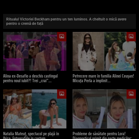
Ritualul Victoriei Beckham pentru un ten luminos. A cheltuit o mică avere
pentro o cremă de față
Alina ex-Desafio a deschis castingul
Petrecere mare în familia Alinei Ceușan!
pentru noul iubit?! Trei „crai”…
Micuța Perla a împlinit…
Natalia Mateuț, spectacol pe plajă în
Probleme de sănătate pentru Lora!
Ibiza. Fotografiile în costum…
Diagnosticul primit din parte medicilor:…