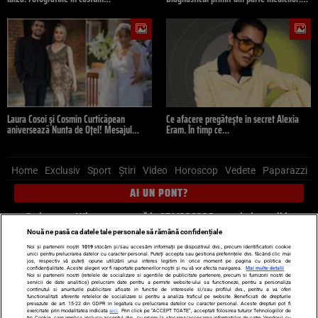
Laura Cosoi și Cosmin Curticăpean
Ce afacere pregătește în secret Alexia
aniversează Nunta de Oțel! Mesajul…
Eram. În timp ce…
Home
Exclusiv
Sport
Știri
Video
Horoscop
Vedete
Paparazzi
AI UN PONT?
Scrie-ne pe Whatsapp
, sună la 0741226226 sau trimite mail la
pont@cancan.ro
Nouă ne pasă ca datele tale personale să rămână confidențiale
Noi și partenerii noștri
1019
stocăm și/sau accesăm informații pe dispozitivul dvs., precum identificatorii cookie
unici pentru prelucrarea datelor cu caracter personal. Puteți accepta sau gestiona preferințele dvs. făcând clic mai
Știri interne
Știri externe
Politică
jos, respectiv vă puteți opune utilizării unui interes legitim în orice moment pe pagina cu politica de
confidențialitate. Aceste alegeri vor fi raportate partenerilor noștri și nu vă vor afecta navigarea.
Mai multe detalii
Noi si partenerii nostri (retelele de socializare si agentiile de publicitate partenere, precum si furnizorii nostri de
servicii de date analitice) prelucram date pentru a permite website-ului sa functioneze, pentru a personaliza
Ultimele stiri
Diete
Insula Iubirii
Dictionar de vise
LIFE STYLE
continutul si anunturile publicitare afisate in functie de interesele si/sau profilul dvs., pentru a va oferi
functionalitati aferente retelelor de socializare si pentru a analiza traficul pe website. Beneficiati de drepturile
Horoscop
prevazute de art. 15-22 din GDPR in legatura cu prelucrarea datelor cu caracter personal. Aceste drepturi pot fi
exercitate prin modalitatea indicata
aici
. Prin click pe “ACCEPT TOATE”, acceptati folosirea tuturor Tehnologiilor de
tip Cookie, care implica inclusiv acceptul dvs. cu privire la stocarea/accesarea informatiilor de catre Vendor-ii cu