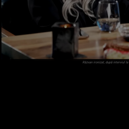
Răzvan ironizat, după interviul la