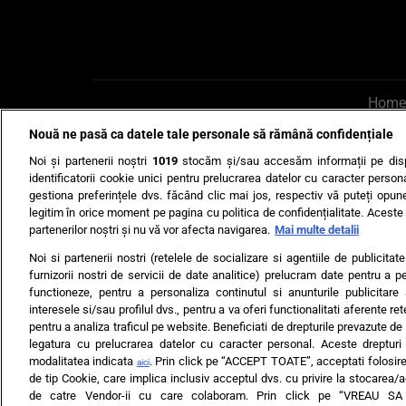
Home
Nouă ne pasă ca datele tale personale să rămână confidențiale
AI UN PONT?
Scrie-ne p
Noi și partenerii noștri
1019
stocăm și/sau accesăm informații pe disp
identificatorii cookie unici pentru prelucrarea datelor cu caracter person
gestiona preferințele dvs. făcând clic mai jos, respectiv vă puteți opune 
legitim în orice moment pe pagina cu politica de confidențialitate. Aceste a
partenerilor noștri și nu vă vor afecta navigarea.
Mai multe detalii
Noi si partenerii nostri (retelele de socializare si agentiile de publicita
Ultimele s
furnizorii nostri de servicii de date analitice) prelucram date pentru a p
functioneze, pentru a personaliza continutul si anunturile publicitare
Echipa editorială
Termeni si
interesele si/sau profilul dvs., pentru a va oferi functionalitati aferente ret
pentru a analiza traficul pe website. Beneficiati de drepturile prevazute de
legatura cu prelucrarea datelor cu caracter personal. Aceste drepturi 
modalitatea indicata
. Prin click pe “ACCEPT TOATE”, acceptati folosire
aici
de tip Cookie, care implica inclusiv acceptul dvs. cu privire la stocarea/
de catre Vendor-ii cu care colaboram. Prin click pe “VREAU S