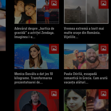
Adevărul despre „burtica de
Vremea extremă a lovit mai
gravidă” a actriței Zendaya.
multe orașe din România.
Imaginea i-a…
Vijeliile…
Monica Dascălu a dat jos 10
Paula Chirilă, escapadă
kilograme. Transformarea
romantică în Grecia. Cum arată
prezentatoarei de…
vacanța alături…