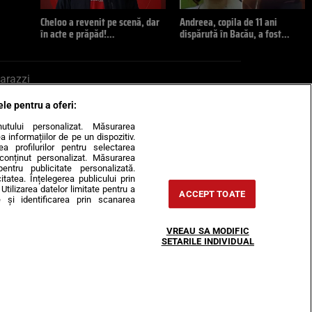
Cheloo a revenit pe scenă, dar
Andreea, copila de 11 ani
în acte e prăpăd!…
dispărută în Bacău, a fost…
arazzi
ele pentru a oferi:
ite mail la pont@cancan.ro
inutului personalizat. Măsurarea
informațiilor de pe un dispozitiv.
rea profilurilor pentru selectarea
e conținut personalizat. Măsurarea
pentru publicitate personalizată.
itatea. Înțelegerea publicului prin
Utilizarea datelor limitate pentru a
ACCEPT TOATE
 și identificarea prin scanarea
Horoscop
VREAU SA MODIFIC
-urile
Despre noi
Contact
SETARILE INDIVIDUAL