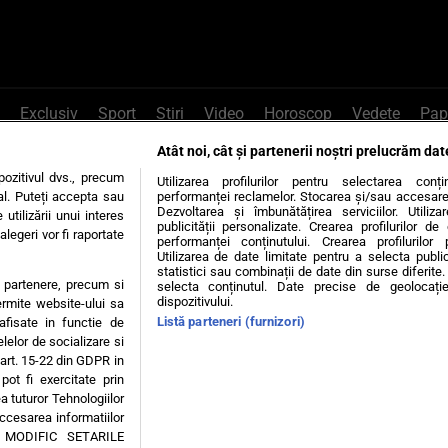
Exclusiv
Sport
Știri
Video
Horoscop
Vedete
Pap
Atât noi, cât și partenerii noștri prelucrăm dat
e Whatsapp
, sună la 0741226226 sau trim
ozitivul dvs., precum
Utilizarea profilurilor pentru selectarea conț
al. Puteți accepta sau
performanței reclamelor. Stocarea și/sau accesarea 
Dezvoltarea și îmbunătățirea serviciilor. Utiliza
utilizării unui interes
publicității personalizate. Crearea profilurilor d
legeri vor fi raportate
Știri interne
Știri externe
Politică
performanței conținutului. Crearea profilurilor 
Utilizarea de date limitate pentru a selecta public
statistici sau combinații de date din surse diferite. 
te partenere, precum si
selecta conținutul. Date precise de geolocație
tiri
Diete
Insula Iubirii
Dictionar de vise
LIFE STYLE
dispozitivului.
ermite website-ului sa
Listă parteneri (furnizori)
 afisate in functie de
 condiții
Politica de confidențialitate
Politica privind Cookie
elelor de socializare si
 art. 15-22 din GDPR in
pot fi exercitate prin
Modifică Setările
a tuturor Tehnologiilor
accesarea informatiilor
A MODIFIC SETARILE
© 2026 - Toate drepturile rezervate