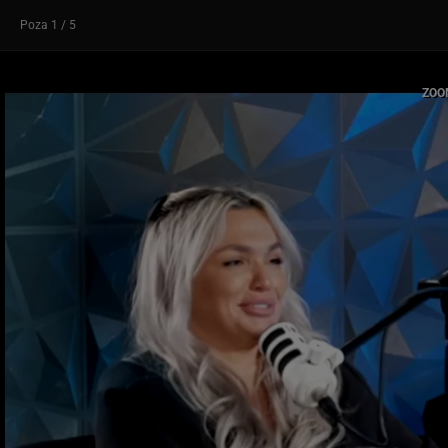
Poza
1
/ 5