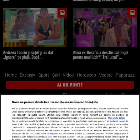
Andreea Tonciu și soțul și-au dat
Alina ex-Desafio a deschis castingul
„ignore” pe plajă. După…
pentru noul iubit?! Trei „crai”…
Home
Exclusiv
Sport
Știri
Video
Horoscop
Vedete
Paparazzi
AI UN PONT?
Scrie-ne pe Whatsapp
, sună la 0741226226 sau trimite mail la
pont@cancan.ro
Nouă ne pasă ca datele tale personale să rămână confidențiale
Noi și partenerii noștri
1019
stocăm și/sau accesăm informații pe dispozitivul dvs., precum identificatorii cookie
unici pentru prelucrarea datelor cu caracter personal. Puteți accepta sau gestiona preferințele dvs. făcând clic mai
Știri interne
Știri externe
Politică
jos, respectiv vă puteți opune utilizării unui interes legitim în orice moment pe pagina cu politica de
confidențialitate. Aceste alegeri vor fi raportate partenerilor noștri și nu vă vor afecta navigarea.
Mai multe detalii
Noi si partenerii nostri (retelele de socializare si agentiile de publicitate partenere, precum si furnizorii nostri de
servicii de date analitice) prelucram date pentru a permite website-ului sa functioneze, pentru a personaliza
Ultimele stiri
Diete
Insula Iubirii
Dictionar de vise
LIFE STYLE
continutul si anunturile publicitare afisate in functie de interesele si/sau profilul dvs., pentru a va oferi
functionalitati aferente retelelor de socializare si pentru a analiza traficul pe website. Beneficiati de drepturile
Horoscop
prevazute de art. 15-22 din GDPR in legatura cu prelucrarea datelor cu caracter personal. Aceste drepturi pot fi
exercitate prin modalitatea indicata
aici
. Prin click pe “ACCEPT TOATE”, acceptati folosirea tuturor Tehnologiilor de
tip Cookie, care implica inclusiv acceptul dvs. cu privire la stocarea/accesarea informatiilor de catre Vendor-ii cu