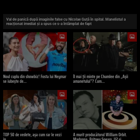
Val de panică după imaginile false cu Nicolae Guță în spital. Manelistul a
reacționat imediat și a spus ce s-a întâmplat de fapt
Noul cuplu din showbiz! Fosta lui Neymar
Îl mai ții minte pe Chumlee din „Așii
se iubește de…
amanetului”? Cum…
TOP 50 de vedete, așa cum rar le vezi
A murit producătorul William Orbit.
în…
Madonna, Britney Spears, U2 și…