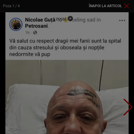
Poza
1
/ 4
ÎNAPOI LA ARTICOL