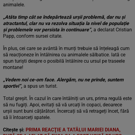
animalele.
„Atâta timp cât se îndepărtează urșii problemă, dar nu și
atractantul, clar nu va rezolva situația la nivel de populație
și problemele vor persista în continuare”,
a declarat Cristian
Papp, conform sursei citate.
În plus, cei care se avântă în munți trebuie să înțeleagă cum
să reacționeze în întâlnirea cu animalele sălbatice. Iată ce
spun turiști despre o posibilă întâlnire cu ursul pe traseele
montane!
„Vedem noi ce-om face. Alergăm, nu ne prinde, suntem
sportivi”,
a spus un turist.
Total greșit. În cazul în care întâlniți un urs, prima regulă este
să nu fugiți. Apoi, evitați să vă urcați în copaci, deoarece
urșii sunt buni cățărători. Încercați să vă retrageți încet, fără
să îi întoarceți spatele.
Citește și:
PRIMA REACŢIE A TATĂLUI MARIEI DIANA,