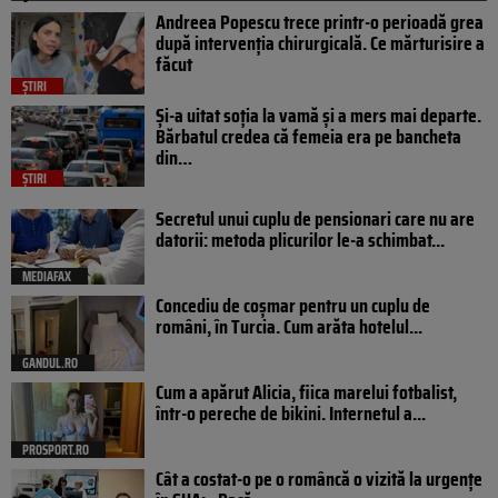
Andreea Popescu trece printr-o perioadă grea
după intervenția chirurgicală. Ce mărturisire a
făcut
ȘTIRI
Și-a uitat soția la vamă și a mers mai departe.
Bărbatul credea că femeia era pe bancheta
din…
ȘTIRI
Secretul unui cuplu de pensionari care nu are
datorii: metoda plicurilor le-a schimbat...
MEDIAFAX
Concediu de coșmar pentru un cuplu de
români, în Turcia. Cum arăta hotelul...
GANDUL.RO
Cum a apărut Alicia, fiica marelui fotbalist,
într-o pereche de bikini. Internetul a...
PROSPORT.RO
Cât a costat-o pe o româncă o vizită la urgențe