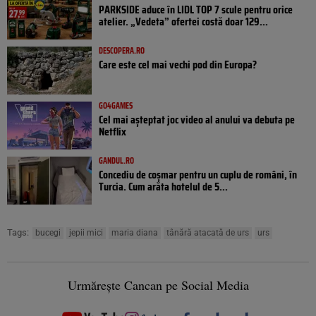
PARKSIDE aduce în LIDL TOP 7 scule pentru orice
atelier. „Vedeta” ofertei costă doar 129...
DESCOPERA.RO
Care este cel mai vechi pod din Europa?
GO4GAMES
Cel mai așteptat joc video al anului va debuta pe
Netflix
GANDUL.RO
Concediu de coșmar pentru un cuplu de români, în
Turcia. Cum arăta hotelul de 5...
Tags:
bucegi
jepii mici
maria diana
tânără atacată de urs
urs
Urmărește Cancan pe Social Media