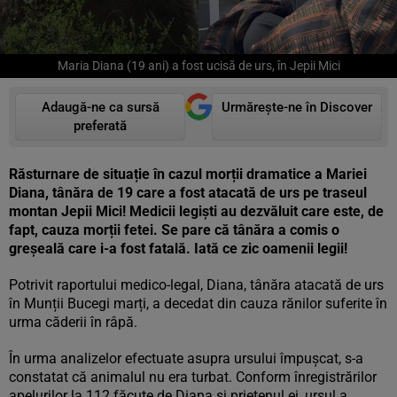
Maria Diana (19 ani) a fost ucisă de urs, în Jepii Mici
Adaugă-ne ca sursă
Urmărește-ne în Discover
preferată
Răsturnare de situație în cazul morții dramatice a Mariei
Diana, tânăra de 19 care a fost atacată de urs pe traseul
montan Jepii Mici! Medicii legiști au dezvăluit care este, de
fapt, cauza morții fetei. Se pare că tânăra a comis o
greșeală care i-a fost fatală. Iată ce zic oamenii legii!
Potrivit raportului medico-legal, Diana, tânăra atacată de urs
în Munții Bucegi marți, a decedat din cauza rănilor suferite în
urma căderii în râpă.
În urma analizelor efectuate asupra ursului împușcat, s-a
constatat că animalul nu era turbat. Conform înregistrărilor
apelurilor la 112 făcute de Diana și prietenul ei, ursul a