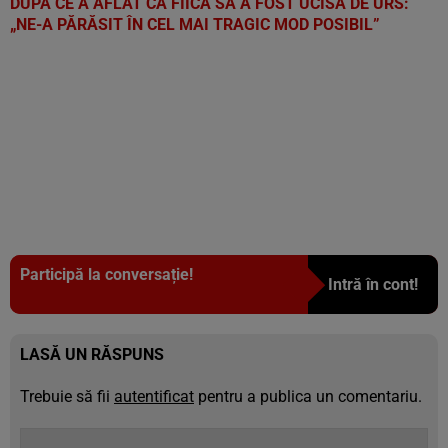
DUPĂ CE A AFLAT CĂ FIICA SA A FOST UCISĂ DE URS:
„NE-A PĂRĂSIT ÎN CEL MAI TRAGIC MOD POSIBIL”
Participă la conversație!
Intră în cont!
LASĂ UN RĂSPUNS
Trebuie să fii
autentificat
pentru a publica un comentariu.