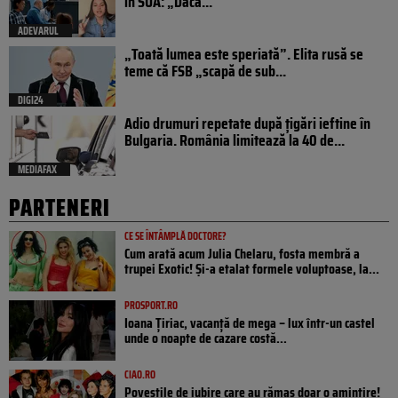
în SUA: „Dacă...
ADEVARUL
„Toată lumea este speriată”. Elita rusă se
teme că FSB „scapă de sub...
DIGI24
Adio drumuri repetate după țigări ieftine în
Bulgaria. România limitează la 40 de...
MEDIAFAX
PARTENERI
CE SE ÎNTÂMPLĂ DOCTORE?
Cum arată acum Julia Chelaru, fosta membră a
trupei Exotic! Și-a etalat formele voluptoase, la...
PROSPORT.RO
Ioana Țiriac, vacanță de mega – lux într-un castel
unde o noapte de cazare costă...
CIAO.RO
Poveştile de iubire care au rămas doar o amintire!