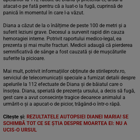
atacat-o pe fată pentru că a luat-o la fugă, cuprinsă de
panică în momentul în care l-a văzut.
Diana a căzut de la o înălțime de peste 100 de metri și a
suferit leziuni grave. Decesul a survenit rapid din cauza
hemoragiei interne. Potrivit raportului medico-legal, ea
prezenta și mai multe fracturi. Medicii adaugă că pierderea
semnificativă de sânge a fost cauzată și de mușcăturile
suferite la picioare.
Mai mult, potrivit informațiilor obținute de stirileprotv.ro,
serviciul de telecomunicații speciale a furnizat detalii despre
apelurile la 112 efectuate de Diana și de băiatul care o
însoțea. Diana, speriată de prezența ursului, a decis să fugă,
gest care a avut consecințe tragice deoarece animalul a
urmărit-o și a apucat-o de picior, trăgând-o într-o râpă.
Citește și:
REZULTATELE AUTOPSIEI DIANEI MARIA! SE
SCHIMBĂ TOT CE SE ŞTIA DESPRE MOARTEA EI: NU A
UCIS-O URSUL