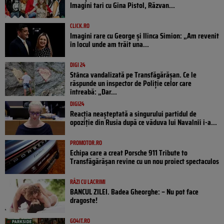
Imagini tari cu Gina Pistol, Răzvan...
CLICK.RO
Imagini rare cu George și Ilinca Simion: „Am revenit
în locul unde am trăit una...
DIGI 24
Stânca vandalizată pe Transfăgărășan. Ce le
răspunde un inspector de Poliție celor care
întreabă: „Dar...
DIGI24
Reacția neașteptată a singurului partidul de
opoziţie din Rusia după ce văduva lui Navalnîi i-a...
PROMOTOR.RO
Echipa care a creat Porsche 911 Tribute to
Transfăgărășan revine cu un nou proiect spectaculos
RÂZI CU LACRIMI
BANCUL ZILEI. Badea Gheorghe: – Nu pot face
dragoste!
GO4IT.RO