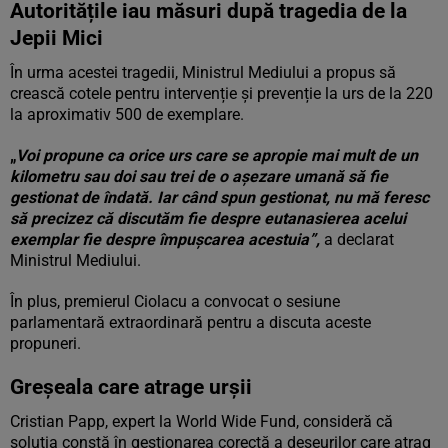
Autoritățile iau măsuri după tragedia de la
Jepii Mici
În urma acestei tragedii, Ministrul Mediului a propus să
crească cotele pentru intervenție și prevenție la urs de la 220
la aproximativ 500 de exemplare.
„
Voi propune ca orice urs care se apropie mai mult de un
kilometru sau doi sau trei de o așezare umană să fie
gestionat de îndată. Iar când spun gestionat, nu mă feresc
să precizez că discutăm fie despre eutanasierea acelui
exemplar fie despre împușcarea acestuia”,
a declarat
Ministrul Mediului.
În plus, premierul Ciolacu a convocat o sesiune
parlamentară extraordinară pentru a discuta aceste
propuneri.
Greșeala care atrage urșii
Cristian Papp, expert la World Wide Fund, consideră că
soluția constă în gestionarea corectă a deșeurilor care atrag