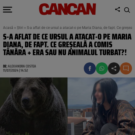
Acasă
»
Știri
»
S-a aflat de ce ursul a atacat-o pe Maria Diana, de fapt. Ce greșea
S-A AFLAT DE CE URSUL A ATACAT-O PE MARIA
DIANA, DE FAPT. CE GREȘEALĂ A COMIS
TÂNĂRA + ERA SAU NU ANIMALUL TURBAT?!
DE:
ALEXANDRA COSTEA
11/07/2024 | 14:52