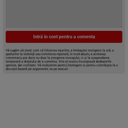
Intră în cont pentru a comenta
Vă rugăm să țineți cont că folosirea injuriilor, a limbajului instigator la ură, a
apelurilor la violență sau trimiterea repetată, în mod abuziv, a aceluiași
comentariu pot duce nu doar la ștergerea mesajului, ci și la suspendarea
temporară a dreptului de a comenta. Site-ul nostru încurajează dezbaterile
aprinse, dar civilizate. Vă mulțumim pentru înțelegere și pentru contribuția la o
discuție bazată pe argumente, nu pe atacuri.