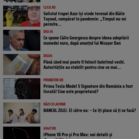
CLICK.RO
Solistul trupei Azur își vinde terenul din Băile
Tușnad, cumpărat în pandemie: „Timpul nu-mi
permite...
DIGI 24
Ce spune Călin Georgescu despre ideea adoptării
monedei euro, după anunțul lui Nicușor Dan
DIGI24
Până când mai poate fi folosit buletinul vechi.
Autoritățile au stabilit pentru cine se mai...
PROMOTOR.RO
Prima Tesla Model S Signature din România a fost
livrată! Cine este proprietarul?
RÂZI CU LACRIMI
BANCUL ZILEI. El către ea: – Ce îți place să ți se facă?
GO4IT.RO
iPhone 18 Pro și Pro Max: noi detalii și