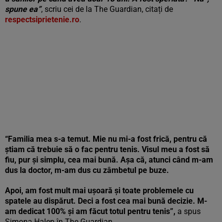
spune ea”
, scriu cei de la The Guardian, citați de
respectsiprietenie.ro
.
“Familia mea s-a temut. Mie nu mi-a fost frică, pentru că
știam că trebuie să o fac pentru tenis. Visul meu a fost să
fiu, pur și simplu, cea mai bună. Așa că, atunci când m-am
dus la doctor, m-am dus cu zâmbetul pe buze.
Apoi, am fost mult mai ușoară și toate problemele cu
spatele au dispărut. Deci a fost cea mai bună decizie. M-
am dedicat 100% și am făcut totul pentru tenis”,
a spus
Simona Halep în The Guardian.