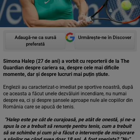
Adaugă-ne ca sursă
Urmărește-ne în Discover
preferată
Simona Halep (27 de ani) a vorbit cu reporterii de la The
Guardian despre cariera sa, despre cele mai dificile
momente, dar și despre lucruri mai puțin știute.
Englezii au caracterizat-o imediat pe sportive noastră, după
ce aceasta a făcut unele dezvăluiri incendiare, nu numai
despre ea, ci și despre șansele aproape nule ale copiilor din
România care se apucă de tenis.
“Halep este pe cât de curajoasă, pe atât de onestă, și ne-a
spus la ce a trebuit să renunțe pentru tenis, cum a trebuit
să se schimbe și cum și-a făcut o intervenție de micșorare
a sânilor pe când avea doar 18 ani. A fost speriata? ”Nu”,