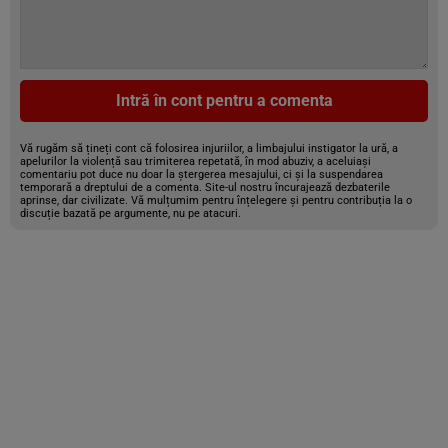
Intră în cont pentru a comenta
Vă rugăm să țineți cont că folosirea injuriilor, a limbajului instigator la ură, a
apelurilor la violență sau trimiterea repetată, în mod abuziv, a aceluiași
comentariu pot duce nu doar la ștergerea mesajului, ci și la suspendarea
temporară a dreptului de a comenta. Site-ul nostru încurajează dezbaterile
aprinse, dar civilizate. Vă mulțumim pentru înțelegere și pentru contribuția la o
discuție bazată pe argumente, nu pe atacuri.