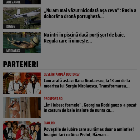
ADEVARUL
„Nu am mai văzut niciodată așa ceva”: Rusia a
doborât o dronă portugheză...
DIGI24
Nu intri în piscină dacă porți șort de baie.
Regula care îi uimește...
MEDIAFAX
PARTENERI
CE SE ÎNTÂMPLĂ DOCTORE?
Cum arată astăzi Dana Nicolaescu, la 13 ani de la
moartea lui Sergiu Nicolaescu. Transformarea...
PROSPORT.RO
„Îmi iubesc formele”. Georgina Rodriguez s-a pozat
în costum de baie înainte de nunta cu...
CIAO.RO
Poveştile de iubire care au rămas doar o amintire!
Imagini tari cu Gina Pistol, Răzvan...