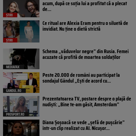
acum, după ce soția lui a profitat că a plecat
de…
ȘTIRI
Ce ritual are Alexia Eram pentru o siluetă de
invidiat. Nu ține o dietă strictă
ȘTIRI
Schema „văduvelor negre” din Rusia. Femei
acuzate că profită de moartea soldaților
MEDIAFAX
Peste 20.000 de români au participat la
sondajul Gândul „Ești de acord cu...
GANDUL.RO
Prezentatoarea TV, postare despre o plajă de
nudiști: „Bine te-am găsit, Amsterdam”
PROSPORT.RO
Diana Șoșoacă se vede „șefă de pușcărie”
într-un clip realizat cu AI. Nicușor...