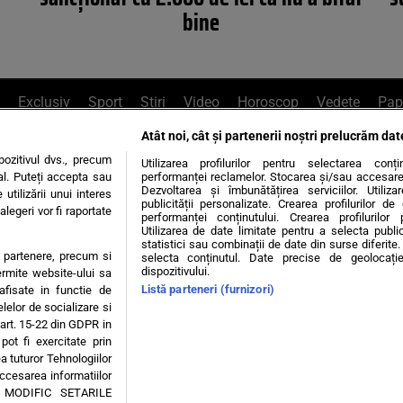
bine
Exclusiv
Sport
Știri
Video
Horoscop
Vedete
Pap
Atât noi, cât și partenerii noștri prelucrăm dat
e Whatsapp
, sună la 0741226226 sau trim
ozitivul dvs., precum
Utilizarea profilurilor pentru selectarea conț
al. Puteți accepta sau
performanței reclamelor. Stocarea și/sau accesarea 
Dezvoltarea și îmbunătățirea serviciilor. Utiliza
utilizării unui interes
publicității personalizate. Crearea profilurilor d
legeri vor fi raportate
Știri interne
Știri externe
Politică
performanței conținutului. Crearea profilurilor 
Utilizarea de date limitate pentru a selecta public
statistici sau combinații de date din surse diferite. 
te partenere, precum si
selecta conținutul. Date precise de geolocație
tiri
Diete
Insula Iubirii
Dictionar de vise
LIFE STYLE
dispozitivului.
ermite website-ului sa
Listă parteneri (furnizori)
 afisate in functie de
 condiții
Politica de confidențialitate
Politica privind Cookie
elelor de socializare si
 art. 15-22 din GDPR in
pot fi exercitate prin
Modifică Setările
a tuturor Tehnologiilor
accesarea informatiilor
A MODIFIC SETARILE
© 2026 - Toate drepturile rezervate