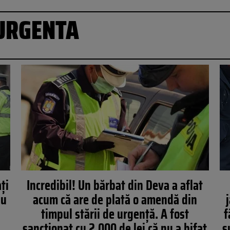
 URGENTA
ți
Incredibil! Un bărbat din Deva a aflat
au
acum că are de plată o amendă din
timpul stării de urgență. A fost
f
sancționat cu 2.000 de lei că nu a bifat
s