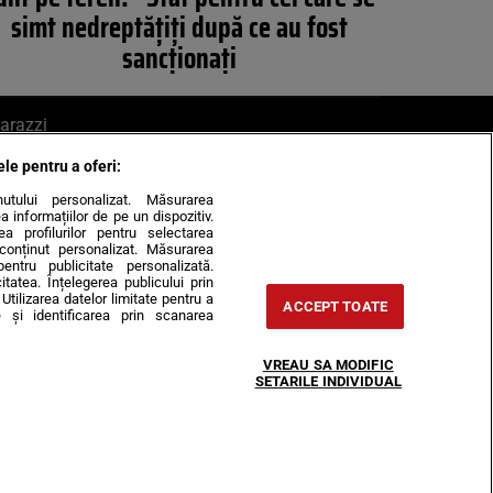
simt nedreptățiți după ce au fost
sancționați
arazzi
ele pentru a oferi:
ite mail la pont@cancan.ro
inutului personalizat. Măsurarea
informațiilor de pe un dispozitiv.
rea profilurilor pentru selectarea
e conținut personalizat. Măsurarea
pentru publicitate personalizată.
itatea. Înțelegerea publicului prin
Utilizarea datelor limitate pentru a
ACCEPT TOATE
 și identificarea prin scanarea
Horoscop
VREAU SA MODIFIC
-urile
Despre noi
Contact
SETARILE INDIVIDUAL