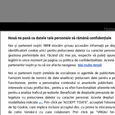
Home
Nouă ne pasă ca datele tale personale să rămână confidențiale
AI UN PONT?
Scrie-ne p
Noi și partenerii noștri
1019
stocăm și/sau accesăm informații pe disp
identificatorii cookie unici pentru prelucrarea datelor cu caracter person
gestiona preferințele dvs. făcând clic mai jos, respectiv vă puteți opune 
legitim în orice moment pe pagina cu politica de confidențialitate. Aceste a
partenerilor noștri și nu vă vor afecta navigarea.
Mai multe detalii
Noi si partenerii nostri (retelele de socializare si agentiile de publicita
Ultimele s
furnizorii nostri de servicii de date analitice) prelucram date pentru a p
functioneze, pentru a personaliza continutul si anunturile publicitare
Echipa editorială
Termeni si
interesele si/sau profilul dvs., pentru a va oferi functionalitati aferente ret
pentru a analiza traficul pe website. Beneficiati de drepturile prevazute de
legatura cu prelucrarea datelor cu caracter personal. Aceste drepturi 
modalitatea indicata
. Prin click pe “ACCEPT TOATE”, acceptati folosire
aici
de tip Cookie, care implica inclusiv acceptul dvs. cu privire la stocarea/
de catre Vendor-ii cu care colaboram. Prin click pe “VREAU S