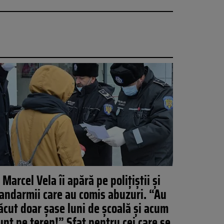
Marcel Vela îi apără pe polițiștii și
jandarmii care au comis abuzuri. “Au
ăcut doar șase luni de școală și acum
unt pe teren!” Sfat pentru cei care se