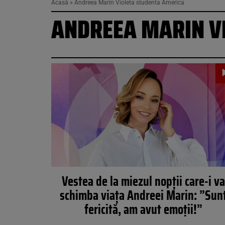
Acasă
»
Andreea Marin Violeta studenta America
ANDREEA MARIN V
Vestea de la miezul nopții care-i va
schimba viața Andreei Marin: ”Sun
fericită, am avut emoții!”