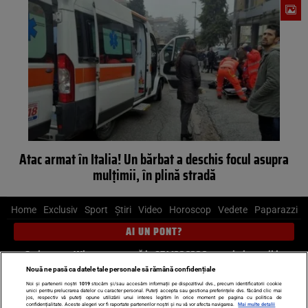
Atac armat în Italia! Un bărbat a deschis focul asupra
mulţimii, în plină stradă
Home
Exclusiv
Sport
Știri
Video
Horoscop
Vedete
Paparazzi
AI UN PONT?
Scrie-ne pe Whatsapp
, sună la 0741226226 sau trimite mail la
pont@cancan.ro
Nouă ne pasă ca datele tale personale să rămână confidențiale
Noi și partenerii noștri
1019
stocăm și/sau accesăm informații pe dispozitivul dvs., precum identificatorii cookie
unici pentru prelucrarea datelor cu caracter personal. Puteți accepta sau gestiona preferințele dvs. făcând clic mai
Știri interne
Știri externe
Politică
jos, respectiv vă puteți opune utilizării unui interes legitim în orice moment pe pagina cu politica de
confidențialitate. Aceste alegeri vor fi raportate partenerilor noștri și nu vă vor afecta navigarea.
Mai multe detalii