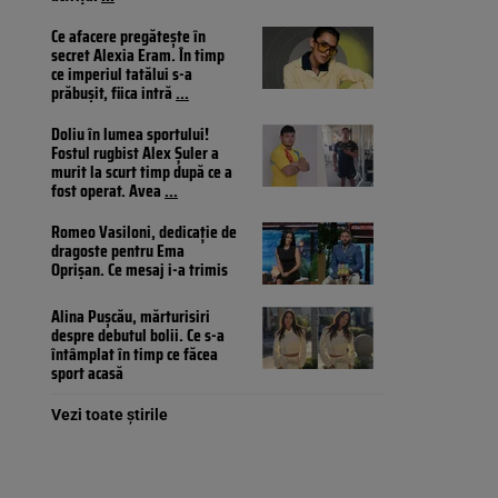
Ce afacere pregătește în
secret Alexia Eram. În timp
ce imperiul tatălui s-a
prăbușit, fiica intră
...
Doliu în lumea sportului!
Fostul rugbist Alex Șuler a
murit la scurt timp după ce a
fost operat. Avea
...
Romeo Vasiloni, dedicație de
dragoste pentru Ema
Oprișan. Ce mesaj i-a trimis
Alina Pușcău, mărturisiri
despre debutul bolii. Ce s-a
întâmplat în timp ce făcea
sport acasă
Vezi toate știrile