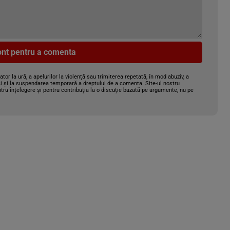
cont pentru a comenta
gator la ură, a apelurilor la violență sau trimiterea repetată, în mod abuziv, a
i și la suspendarea temporară a dreptului de a comenta. Site-ul nostru
tru înțelegere și pentru contribuția la o discuție bazată pe argumente, nu pe