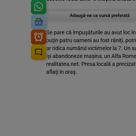
Adaugă-ne ca sursă preferată
Se pare că împuşăturile au avut loc în
puţin patru oameni au fost răniţi, potri
ar ridica numărul victimelor la 7. Un 
îşi abandoneze maşina, un Alfa Romeo n
realitatea.net. Presa locală a precizat
aflaţi în oraş.