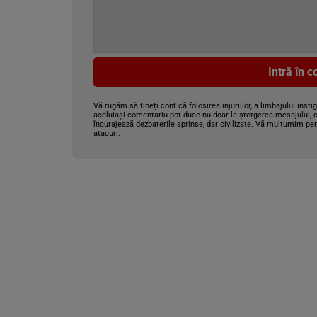
Intră în 
Vă rugăm să țineți cont că folosirea injuriilor, a limbajului insti
aceluiași comentariu pot duce nu doar la ștergerea mesajului, c
încurajează dezbaterile aprinse, dar civilizate. Vă mulțumim pen
atacuri.