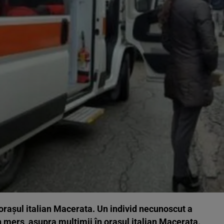
oraşul italian Macerata. Un individ necunoscut a
n mers, asupra mulţimii în oraşul italian Macerata.