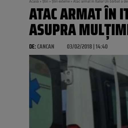
Acasă
»
Știri
»
Știri externe
»
Atac armat în Italia! Un bărbat a de
ATAC ARMAT ÎN I
ASUPRA MULŢIMII
DE:
CANCAN
03/02/2018 | 14:40