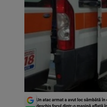
Un atac armat a avut loc sâmbătă în 
deschis focul dintr-o maşină aflată î