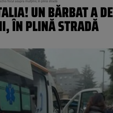
schis focul asupra mulţimii, în plină stradă
TALIA! UN BĂRBAT A D
, ÎN PLINĂ STRADĂ