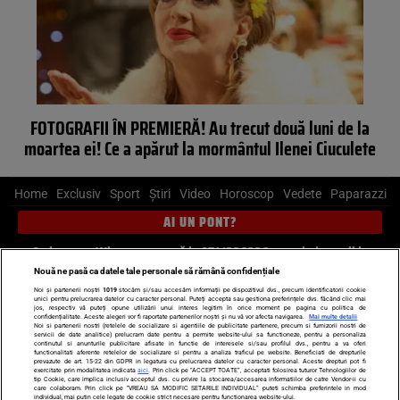
FOTOGRAFII ÎN PREMIERĂ! Au trecut două luni de la
moartea ei! Ce a apărut la mormântul Ilenei Ciuculete
Home
Exclusiv
Sport
Știri
Video
Horoscop
Vedete
Paparazzi
AI UN PONT?
Scrie-ne pe Whatsapp
, sună la 0741226226 sau trimite mail la
pont@cancan.ro
Nouă ne pasă ca datele tale personale să rămână confidențiale
Noi și partenerii noștri
1019
stocăm și/sau accesăm informații pe dispozitivul dvs., precum identificatorii cookie
unici pentru prelucrarea datelor cu caracter personal. Puteți accepta sau gestiona preferințele dvs. făcând clic mai
Știri interne
Știri externe
Politică
jos, respectiv vă puteți opune utilizării unui interes legitim în orice moment pe pagina cu politica de
confidențialitate. Aceste alegeri vor fi raportate partenerilor noștri și nu vă vor afecta navigarea.
Mai multe detalii
Noi si partenerii nostri (retelele de socializare si agentiile de publicitate partenere, precum si furnizorii nostri de
servicii de date analitice) prelucram date pentru a permite website-ului sa functioneze, pentru a personaliza
Ultimele stiri
Diete
Insula Iubirii
Dictionar de vise
LIFE STYLE
continutul si anunturile publicitare afisate in functie de interesele si/sau profilul dvs., pentru a va oferi
functionalitati aferente retelelor de socializare si pentru a analiza traficul pe website. Beneficiati de drepturile
Horoscop
prevazute de art. 15-22 din GDPR in legatura cu prelucrarea datelor cu caracter personal. Aceste drepturi pot fi
exercitate prin modalitatea indicata
aici
. Prin click pe “ACCEPT TOATE”, acceptati folosirea tuturor Tehnologiilor de
tip Cookie, care implica inclusiv acceptul dvs. cu privire la stocarea/accesarea informatiilor de catre Vendor-ii cu
Echipa editorială
Termeni si condiții
Politica de confidențialitate
care colaboram. Prin click pe “VREAU SA MODIFIC SETARILE INDIVIDUAL” puteti schimba preferintele in mod
individual, mai putin cele legate de cookie strict necesare pentru functionarea website-ului.