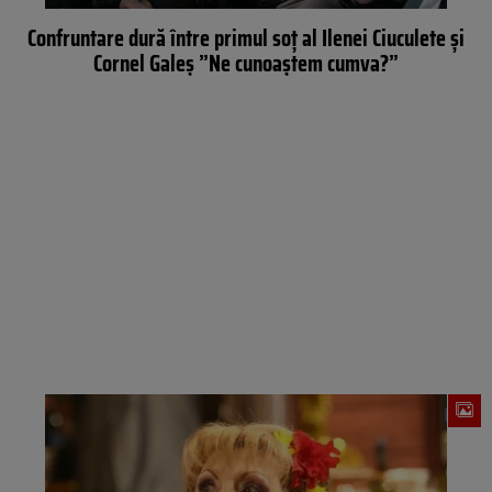
Confruntare dură între primul soţ al Ilenei Ciuculete şi
Cornel Galeş ”Ne cunoaştem cumva?”