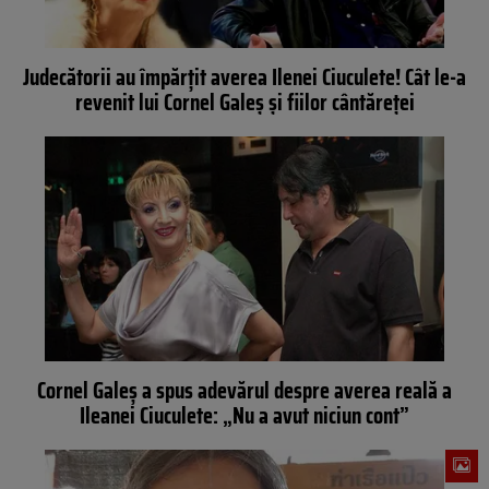
Judecătorii au împărțit averea Ilenei Ciuculete! Cât le-a
revenit lui Cornel Galeș și fiilor cântăreței
Cornel Galeș a spus adevărul despre averea reală a
Ileanei Ciuculete: „Nu a avut niciun cont”