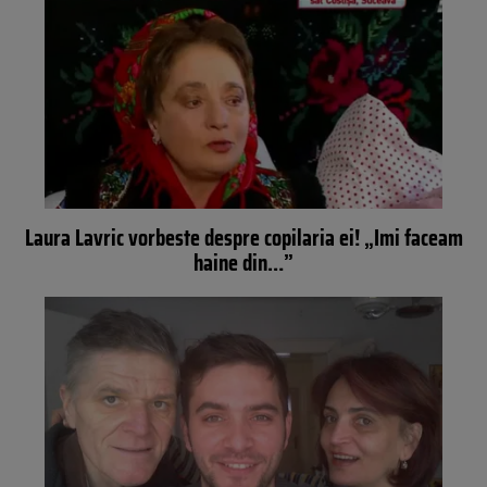
Laura Lavric vorbeste despre copilaria ei! „Imi faceam
haine din…”