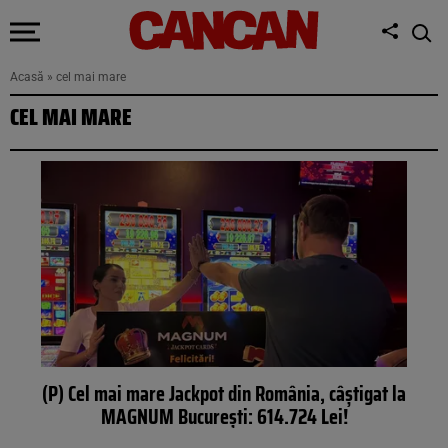
Acasă
»
cel mai mare
CEL MAI MARE
(P) Cel mai mare Jackpot din România, câștigat la
MAGNUM București: 614.724 Lei!