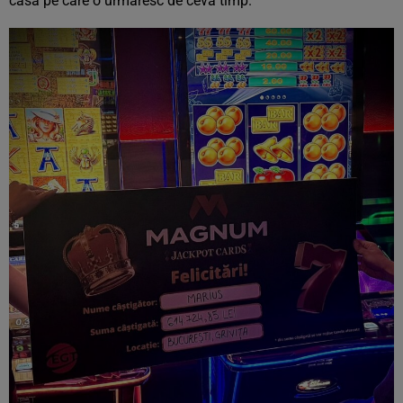
casa pe care o urmăresc de ceva timp.”