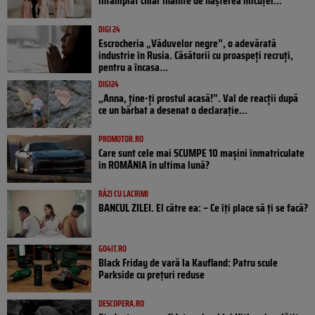
întâmplat chiar înainte de nașterea micuței...
DIGI 24
Escrocheria „Văduvelor negre”, o adevărată
industrie în Rusia. Căsătorii cu proaspeți recruți,
pentru a încasa...
DIGI24
„Anna, ţine-ţi prostul acasă!”. Val de reacții după
ce un bărbat a desenat o declarație...
PROMOTOR.RO
Care sunt cele mai SCUMPE 10 mașini înmatriculate
în ROMÂNIA în ultima lună?
RÂZI CU LACRIMI
BANCUL ZILEI. El către ea: – Ce îți place să ți se facă?
GO4IT.RO
Black Friday de vară la Kaufland: Patru scule
Parkside cu prețuri reduse
DESCOPERA.RO