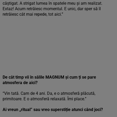
câștigat. A strigat lumea în spatele meu și am realizat.
Extaz! Acum retrăiesc momentul. E unic, dar sper să îl
retrăiesc cât mai repede, tot aici.”
De cât timp vii în sălile MAGNUM și cum ți se pare
atmosfera de aici?
“Vin tată. Cam de 4 ani. Da, e o atmosferă plăcută,
primitoare. E o atmosferă relaxată. Îmi place.”
Ai vreun „ritual” sau vreo superstiție atunci când joci?