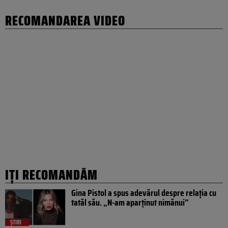
RECOMANDAREA VIDEO
IȚI RECOMANDĂM
Gina Pistol a spus adevărul despre relația cu
tatăl său. „N-am aparținut nimănui”
ȘTIRI