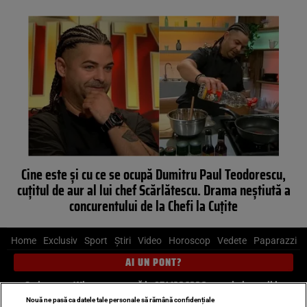
Cine este și cu ce se ocupă Dumitru Paul Teodorescu,
cuțitul de aur al lui chef Scărlătescu. Drama neștiută a
concurentului de la Chefi la Cuțite
Home
Exclusiv
Sport
Știri
Video
Horoscop
Vedete
Paparazzi
AI UN PONT?
Scrie-ne pe Whatsapp
, sună la 0741226226 sau trimite mail la
pont@cancan.ro
Nouă ne pasă ca datele tale personale să rămână confidențiale