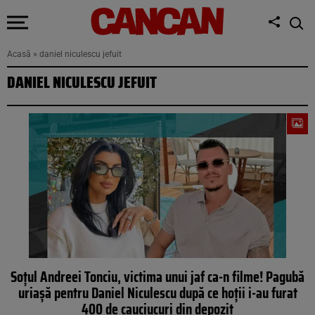
Acasă
»
daniel niculescu jefuit
DANIEL NICULESCU JEFUIT
Soțul Andreei Tonciu, victima unui jaf ca-n filme! Pagubă
uriașă pentru Daniel Niculescu după ce hoții i-au furat
400 de cauciucuri din depozit