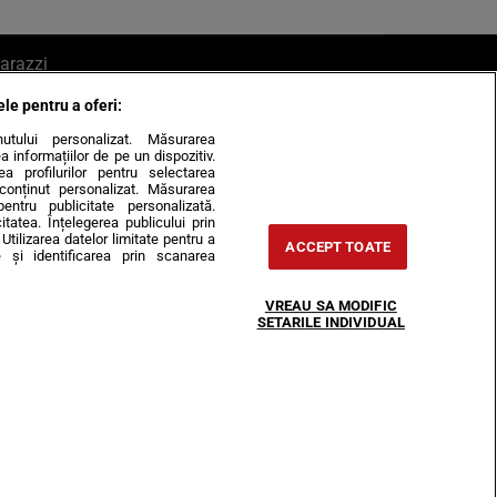
arazzi
ele pentru a oferi:
ite mail la pont@cancan.ro
inutului personalizat. Măsurarea
informațiilor de pe un dispozitiv.
rea profilurilor pentru selectarea
e conținut personalizat. Măsurarea
pentru publicitate personalizată.
itatea. Înțelegerea publicului prin
Utilizarea datelor limitate pentru a
ACCEPT TOATE
 și identificarea prin scanarea
Horoscop
VREAU SA MODIFIC
-urile
Despre noi
Contact
SETARILE INDIVIDUAL
31407, CIF: RO35451445