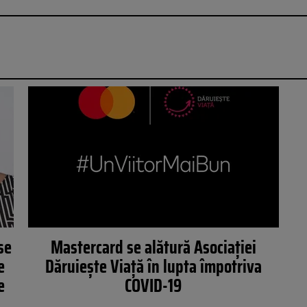
se
Mastercard se alătură Asociației
e
Dăruiește Viață în lupta împotriva
e
COVID-19