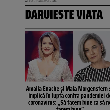
Acasă
»
Daruieste Viata
DARUIESTE VIATA
Amalia Enache și Maia Morgenstern 
implică în lupta contra pandemiei d
coronavirus: „Să facem bine ca să n
facem bine”