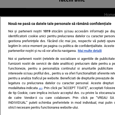
Home
Nouă ne pasă ca datele tale personale să rămână confidențiale
AI UN PONT?
Scrie-ne p
Noi și partenerii noștri
1019
stocăm și/sau accesăm informații pe disp
identificatorii cookie unici pentru prelucrarea datelor cu caracter person
gestiona preferințele dvs. făcând clic mai jos, respectiv vă puteți opune 
legitim în orice moment pe pagina cu politica de confidențialitate. Aceste a
partenerilor noștri și nu vă vor afecta navigarea.
Mai multe detalii
Noi si partenerii nostri (retelele de socializare si agentiile de publicita
Ultimele s
furnizorii nostri de servicii de date analitice) prelucram date pentru a p
functioneze, pentru a personaliza continutul si anunturile publicitare
Echipa editorială
Termeni si
interesele si/sau profilul dvs., pentru a va oferi functionalitati aferente ret
pentru a analiza traficul pe website. Beneficiati de drepturile prevazute de
legatura cu prelucrarea datelor cu caracter personal. Aceste drepturi 
modalitatea indicata
. Prin click pe “ACCEPT TOATE”, acceptati folosire
aici
de tip Cookie, care implica inclusiv acceptul dvs. cu privire la stocarea/
de catre Vendor-ii cu care colaboram. Prin click pe “VREAU S
INDIVIDUAL” puteti schimba preferintele in mod individual, mai putin 
ARC MEDIA PUBLISH
strict necesare pentru functionarea website-ului.