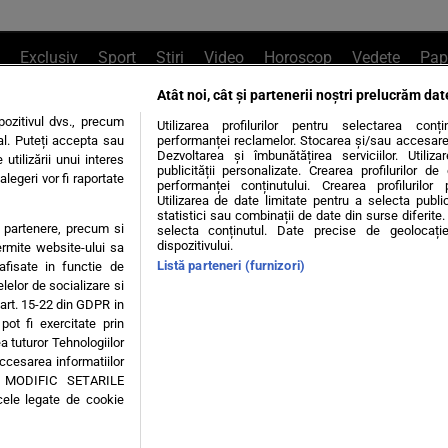
Exclusiv
Sport
Știri
Video
Horoscop
Vedete
Pap
Atât noi, cât și partenerii noștri prelucrăm dat
e Whatsapp
, sună la 0741226226 sau trim
ozitivul dvs., precum
Utilizarea profilurilor pentru selectarea conț
al. Puteți accepta sau
performanței reclamelor. Stocarea și/sau accesarea 
Dezvoltarea și îmbunătățirea serviciilor. Utiliza
utilizării unui interes
publicității personalizate. Crearea profilurilor d
legeri vor fi raportate
Știri interne
Știri externe
Politică
performanței conținutului. Crearea profilurilor 
Utilizarea de date limitate pentru a selecta public
statistici sau combinații de date din surse diferite. 
te partenere, precum si
selecta conținutul. Date precise de geolocație
tiri
Diete
Insula Iubirii
Dictionar de vise
LIFE STYLE
dispozitivului.
ermite website-ului sa
Listă parteneri (furnizori)
 afisate in functie de
 condiții
Politica de confidențialitate
Politica privind Cookie
elelor de socializare si
 art. 15-22 din GDPR in
pot fi exercitate prin
Modifică Setările
a tuturor Tehnologiilor
accesarea informatiilor
A MODIFIC SETARILE
© 2026 - Toate drepturile rezervate
cele legate de cookie
ING SRL, Adresa: București, Sos Fabrica de Glucoză, nr. 21, parter, sector 2, J20160006
Decizia ONJN nr. 1598/16.09.2021. Jocurile de noroc sunt interzise minorilor.