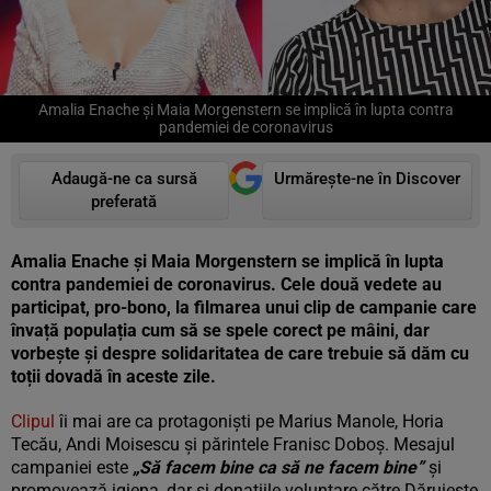
Amalia Enache și Maia Morgenstern se implică în lupta contra
pandemiei de coronavirus
Adaugă-ne ca sursă
Urmărește-ne în Discover
preferată
Amalia Enache și Maia Morgenstern se implică în lupta
contra pandemiei de coronavirus. Cele două vedete au
participat, pro-bono, la filmarea unui clip de campanie care
învață populația cum să se spele corect pe mâini, dar
vorbește și despre solidaritatea de care trebuie să dăm cu
toții dovadă în aceste zile.
Clipul
îi mai are ca protagoniști pe Marius Manole, Horia
Tecău, Andi Moisescu și părintele Franisc Doboș. Mesajul
campaniei este
„Să facem bine ca să ne facem bine”
și
promovează igiena, dar și donațiile voluntare către Dăruiește