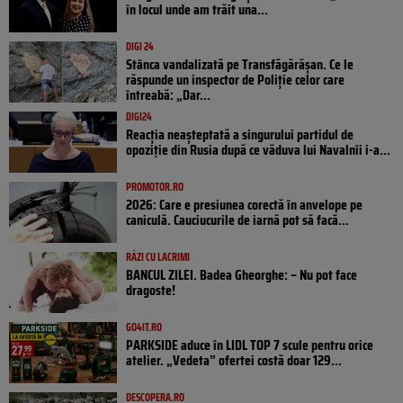
în locul unde am trăit una...
DIGI 24
Stânca vandalizată pe Transfăgărășan. Ce le
răspunde un inspector de Poliție celor care
întreabă: „Dar...
DIGI24
Reacția neașteptată a singurului partidul de
opoziţie din Rusia după ce văduva lui Navalnîi i-a...
PROMOTOR.RO
2026: Care e presiunea corectă în anvelope pe
caniculă. Cauciucurile de iarnă pot să facă...
RÂZI CU LACRIMI
BANCUL ZILEI. Badea Gheorghe: – Nu pot face
dragoste!
GO4IT.RO
PARKSIDE aduce în LIDL TOP 7 scule pentru orice
atelier. „Vedeta” ofertei costă doar 129...
DESCOPERA.RO