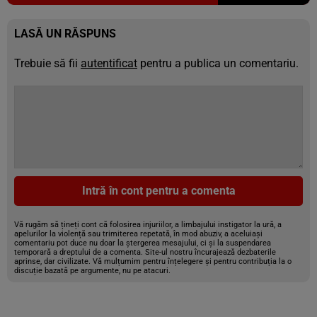
LASĂ UN RĂSPUNS
Trebuie să fii
autentificat
pentru a publica un comentariu.
Intră în cont pentru a comenta
Vă rugăm să țineți cont că folosirea injuriilor, a limbajului instigator la ură, a
apelurilor la violență sau trimiterea repetată, în mod abuziv, a aceluiași
comentariu pot duce nu doar la ștergerea mesajului, ci și la suspendarea
temporară a dreptului de a comenta. Site-ul nostru încurajează dezbaterile
aprinse, dar civilizate. Vă mulțumim pentru înțelegere și pentru contribuția la o
discuție bazată pe argumente, nu pe atacuri.