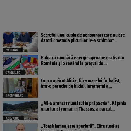
Secretul unui cuplu de pensionari care nu are
datorii: metoda plicurilor le-a schimbat...
MEDIAFAX
Bulgarii cumpără energie aproape gratis din
România și o revând la prețuri de...
GANDUL.RO
Cum a apărut Alicia, fiica marelui fotbalist,
într-o pereche de bikini. Internetul a...
PROSPORT.RO
„Mi-a aruncat numărul în prăpastie”. Pățania
unui turist român în Thassos: a parcat...
ADEVARUL
„Toată lumea este speriată”. Elita rusă se