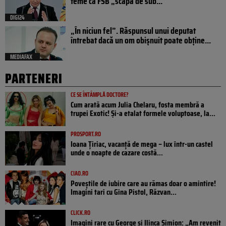
teme că FSB „scapă de sub...
DIGI24
„În niciun fel”. Răspunsul unui deputat
întrebat dacă un om obișnuit poate obține...
MEDIAFAX
PARTENERI
CE SE ÎNTÂMPLĂ DOCTORE?
Cum arată acum Julia Chelaru, fosta membră a
trupei Exotic! Și-a etalat formele voluptoase, la...
PROSPORT.RO
Ioana Țiriac, vacanță de mega – lux într-un castel
unde o noapte de cazare costă...
CIAO.RO
Poveştile de iubire care au rămas doar o amintire!
Imagini tari cu Gina Pistol, Răzvan...
CLICK.RO
Imagini rare cu George și Ilinca Simion: „Am revenit