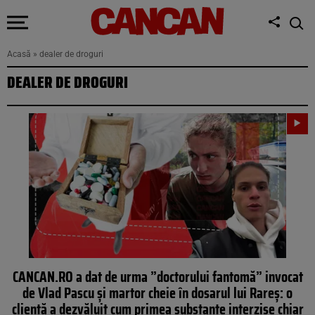
Acasă
»
dealer de droguri
DEALER DE DROGURI
CANCAN.RO a dat de urma ”doctorului fantomă” invocat
de Vlad Pascu și martor cheie în dosarul lui Rareș: o
clientă a dezvăluit cum primea substanțe interzise chiar