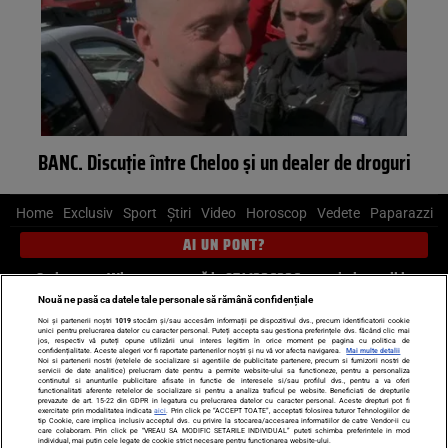
BANC. Discuție între Cheloo și un dealer de droguri
Home
Exclusiv
Sport
Știri
Video
Horoscop
Vedete
Paparazzi
AI UN PONT?
Scrie-ne pe Whatsapp
, sună la 0741226226 sau trimite mail la
pont@cancan.ro
Nouă ne pasă ca datele tale personale să rămână confidențiale
Noi și partenerii noștri
1019
stocăm și/sau accesăm informații pe dispozitivul dvs., precum identificatorii cookie
unici pentru prelucrarea datelor cu caracter personal. Puteți accepta sau gestiona preferințele dvs. făcând clic mai
Știri interne
Știri externe
Politică
jos, respectiv vă puteți opune utilizării unui interes legitim în orice moment pe pagina cu politica de
confidențialitate. Aceste alegeri vor fi raportate partenerilor noștri și nu vă vor afecta navigarea.
Mai multe detalii
Noi si partenerii nostri (retelele de socializare si agentiile de publicitate partenere, precum si furnizorii nostri de
servicii de date analitice) prelucram date pentru a permite website-ului sa functioneze, pentru a personaliza
Ultimele stiri
Diete
Insula Iubirii
Dictionar de vise
LIFE STYLE
continutul si anunturile publicitare afisate in functie de interesele si/sau profilul dvs., pentru a va oferi
functionalitati aferente retelelor de socializare si pentru a analiza traficul pe website. Beneficiati de drepturile
Horoscop
prevazute de art. 15-22 din GDPR in legatura cu prelucrarea datelor cu caracter personal. Aceste drepturi pot fi
exercitate prin modalitatea indicata
aici
. Prin click pe “ACCEPT TOATE”, acceptati folosirea tuturor Tehnologiilor de
tip Cookie, care implica inclusiv acceptul dvs. cu privire la stocarea/accesarea informatiilor de catre Vendor-ii cu
Echipa editorială
Termeni si condiții
Politica de confidențialitate
care colaboram. Prin click pe “VREAU SA MODIFIC SETARILE INDIVIDUAL” puteti schimba preferintele in mod
individual, mai putin cele legate de cookie strict necesare pentru functionarea website-ului.