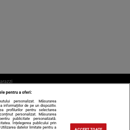
arazzi
ele pentru a oferi:
ite mail la pont@cancan.ro
inutului personalizat. Măsurarea
informațiilor de pe un dispozitiv.
rea profilurilor pentru selectarea
e conținut personalizat. Măsurarea
pentru publicitate personalizată.
itatea. Înțelegerea publicului prin
Utilizarea datelor limitate pentru a
ACCEPT TOATE