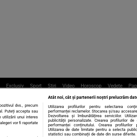
Exclusiv
Sport
Știri
Video
Horoscop
Vedete
Pap
Atât noi, cât și partenerii noștri prelucrăm dat
e Whatsapp
, sună la 0741226226 sau trim
ozitivul dvs., precum
Utilizarea profilurilor pentru selectarea conț
al. Puteți accepta sau
performanței reclamelor. Stocarea și/sau accesarea 
Dezvoltarea și îmbunătățirea serviciilor. Utiliza
utilizării unui interes
publicității personalizate. Crearea profilurilor d
legeri vor fi raportate
Știri interne
Știri externe
Politică
performanței conținutului. Crearea profilurilor 
Utilizarea de date limitate pentru a selecta public
statistici sau combinații de date din surse diferite. 