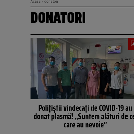
Acasă
»
donatori
DONATORI
Poliţiştii vindecaţi de COVID-19 au
donat plasmă! „Suntem alături de c
care au nevoie”