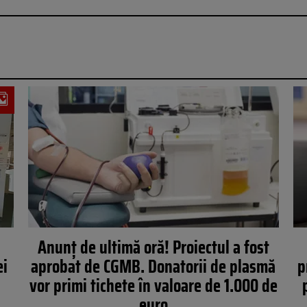
Anunț de ultimă oră! Proiectul a fost
ei
aprobat de CGMB. Donatorii de plasmă
p
vor primi tichete în valoare de 1.000 de
euro