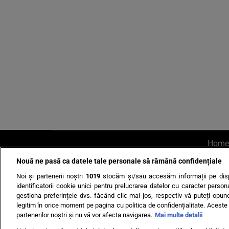
Home
Nouă ne pasă ca datele tale personale să rămână confidențiale
AI UN PONT?
Scrie-ne p
Noi și partenerii noștri
1019
stocăm și/sau accesăm informații pe disp
identificatorii cookie unici pentru prelucrarea datelor cu caracter person
gestiona preferințele dvs. făcând clic mai jos, respectiv vă puteți opune 
legitim în orice moment pe pagina cu politica de confidențialitate. Aceste a
partenerilor noștri și nu vă vor afecta navigarea.
Mai multe detalii