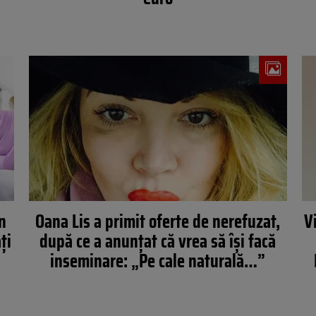
în
Oana Lis a primit oferte de nerefuzat,
V
ți
după ce a anunţat că vrea să îşi facă
inseminare: „Pe cale naturală…”