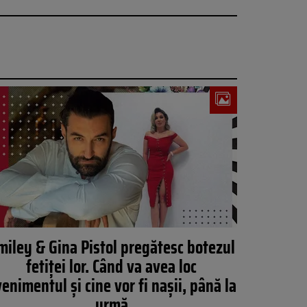
miley & Gina Pistol pregătesc botezul
fetiței lor. Când va avea loc
enimentul și cine vor fi nașii, până la
urmă