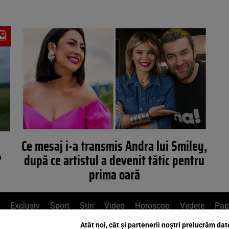
Ce mesaj i-a transmis Andra lui Smiley,
?
după ce artistul a devenit tătic pentru
prima oară
Exclusiv
Sport
Știri
Video
Horoscop
Vedete
Pap
Atât noi, cât și partenerii noștri prelucrăm dat