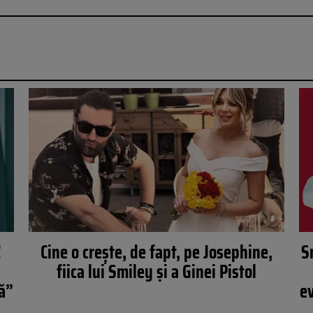
!
Cine o creşte, de fapt, pe Josephine,
S
fiica lui Smiley şi a Ginei Pistol
ță”
ev