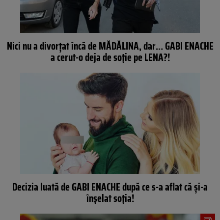
Nici nu a divorţat încă de MĂDĂLINA, dar… GABI ENACHE
a cerut-o deja de soţie pe LENA?!
Decizia luată de GABI ENACHE după ce s-a aflat că şi-a
înşelat soţia!