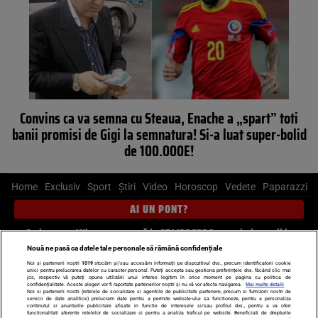
Convins ca va semna cu Steaua, Enache a „spart” toti
banii promisi de Gigi la semnatura! Si-a luat super-bolid
de 100.000E!
Home
Exclusiv
Sport
Știri
Video
Horoscop
Vedete
Paparazzi
AI UN PONT?
Scrie-ne pe Whatsapp
, sună la 0741226226 sau trimite mail la
pont@cancan.ro
Nouă ne pasă ca datele tale personale să rămână confidențiale
Noi și partenerii noștri
1019
stocăm și/sau accesăm informații pe dispozitivul dvs., precum identificatorii cookie
unici pentru prelucrarea datelor cu caracter personal. Puteți accepta sau gestiona preferințele dvs. făcând clic mai
Știri interne
Știri externe
Politică
jos, respectiv vă puteți opune utilizării unui interes legitim în orice moment pe pagina cu politica de
confidențialitate. Aceste alegeri vor fi raportate partenerilor noștri și nu vă vor afecta navigarea.
Mai multe detalii
Noi si partenerii nostri (retelele de socializare si agentiile de publicitate partenere, precum si furnizorii nostri de
servicii de date analitice) prelucram date pentru a permite website-ului sa functioneze, pentru a personaliza
Ultimele stiri
Diete
Insula Iubirii
Dictionar de vise
LIFE STYLE
continutul si anunturile publicitare afisate in functie de interesele si/sau profilul dvs., pentru a va oferi
functionalitati aferente retelelor de socializare si pentru a analiza traficul pe website. Beneficiati de drepturile