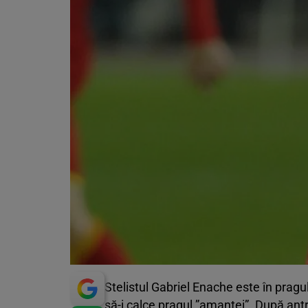
Stelistul Gabriel Enache este în pragul
să-i calce pragul ”amantei”. După antr