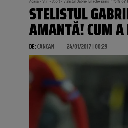
Acasă
»
Știri
»
Sport
»
Stelistul Gabriel Enache, prins în ”offside
STELISTUL GABRI
AMANTĂ! CUM A 
DE:
CANCAN
24/01/2017 | 00:29