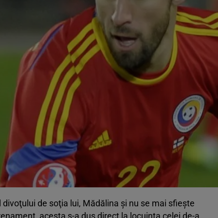
 divoţului de soţia lui, Mădălina şi nu se mai sfieşte
enament, acesta s-a dus direct la locuinţa celei de-a