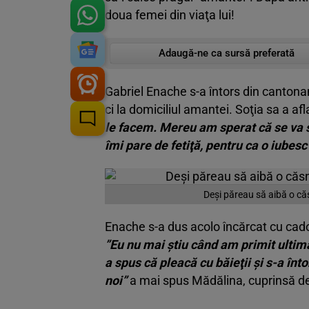
doua femei din viaţa lui!
Adaugă-ne ca sursă preferată
Gabriel Enache s-a întors din cantona
ci la domiciliul amantei. Soţia sa a afl
le facem. Mereu am sperat c
ă
se va 
î
mi pare de feti
ţă
, pentru ca o iubes
Deşi păreau să aibă o căsni
Enache s-a dus acolo încărcat cu cadou
”
Eu nu mai
ş
tiu c
â
nd am primit ultim
a spus c
ă
pleac
ă
cu b
ă
ie
ţ
ii
ş
i s-a
î
nto
noi
”
a mai spus Mădălina, cuprinsă de 