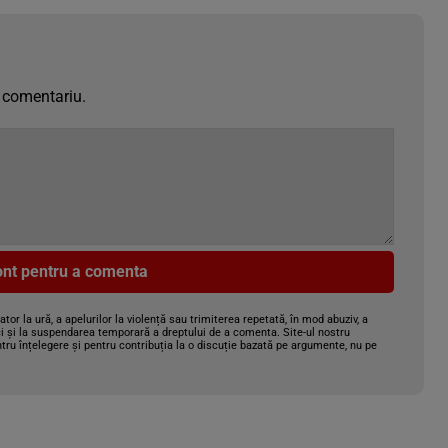
 comentariu.
cont pentru a comenta
gator la ură, a apelurilor la violență sau trimiterea repetată, în mod abuziv, a
i și la suspendarea temporară a dreptului de a comenta. Site-ul nostru
tru înțelegere și pentru contribuția la o discuție bazată pe argumente, nu pe