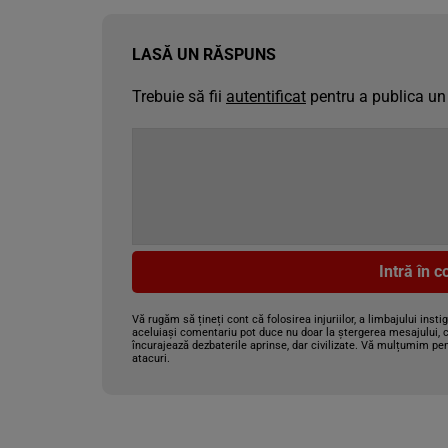
LASĂ UN RĂSPUNS
Trebuie să fii
autentificat
pentru a publica un
Intră în 
Vă rugăm să țineți cont că folosirea injuriilor, a limbajului insti
aceluiași comentariu pot duce nu doar la ștergerea mesajului, c
încurajează dezbaterile aprinse, dar civilizate. Vă mulțumim pen
atacuri.