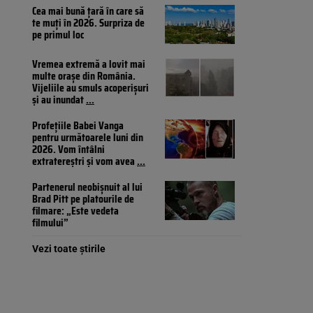
Cea mai bună țară în care să
te muți în 2026. Surpriza de
pe primul loc
Vremea extremă a lovit mai
multe orașe din România.
Vijeliile au smuls acoperișuri
și au inundat
...
Profețiile Babei Vanga
pentru următoarele luni din
2026. Vom întâlni
extratereștri și vom avea
...
Partenerul neobișnuit al lui
Brad Pitt pe platourile de
filmare: „Este vedeta
filmului”
Vezi toate știrile