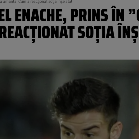
” la amantă! Cum a reacţionat soţia înşelată!
EL ENACHE, PRINS ÎN ”
REACŢIONAT SOŢIA ÎNŞ