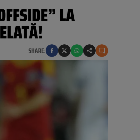
OFFSIDE” LA
ELATĂ!
SHARE: