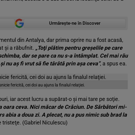
Urmărește-ne în Discover
mentul din Antalya, dar prima oprire nu a fost acasă,
at şi a răbufnit.
„To
ţ
i pl
ă
tim pentru gre
ş
elile pe care
schimba, dar se pare ca nu s-a
î
nt
â
mplat. Cel mai r
ă
u
c
ş
i nu a
ş
fi vrut s
ă
fie t
â
r
â
t
ă
prin a
ş
a ceva”
, a spus ea.
cie fericită, cei doi au ajuns la finalul relaţiei.
ri, iar acest lucru a supărat-o şi mai tare pe soţie.
a oara ceva. Nici m
ă
car de Cr
ă
ciun. De S
ă
rb
ă
tori mi-
rs abia a doua zi. A plecat, nu a pus nimic sub brad la
tristeţe. (Gabriel Niculescu)