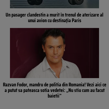
Un pasager clandestin a murit în trenul de aterizare al
unui avion cu destinaţia Paris
Razvan Fodor, mandru de politia din Romania! Vezi aici ce
a putut sa pateasca sotia vedetei: „Nu stiu cum au facut
baietii”