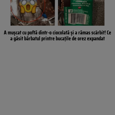
A muşcat cu poftă dintr-o ciocolată şi a rămas scârbit! Ce
a găsit bărbatul printre bucaţile de orez expandat