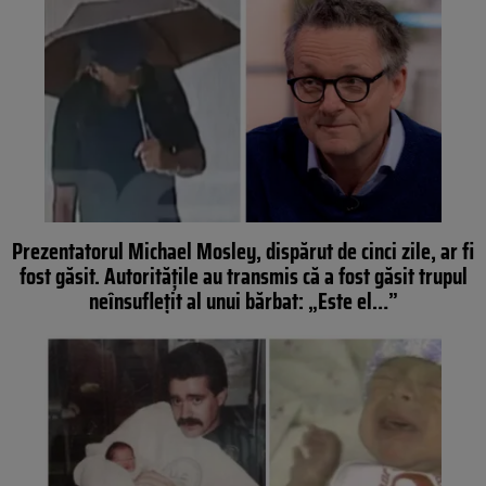
Prezentatorul Michael Mosley, dispărut de cinci zile, ar fi
fost găsit. Autoritățile au transmis că a fost găsit trupul
neînsuflețit al unui bărbat: „Este el…”