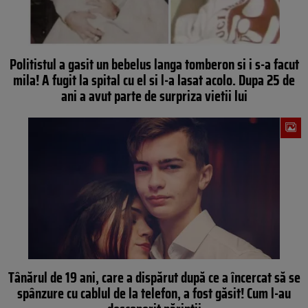
Politistul a gasit un bebelus langa tomberon si i s-a facut
mila! A fugit la spital cu el si l-a lasat acolo. Dupa 25 de
ani a avut parte de surpriza vietii lui
Tânărul de 19 ani, care a dispărut după ce a încercat să se
spânzure cu cablul de la telefon, a fost găsit! Cum l-au