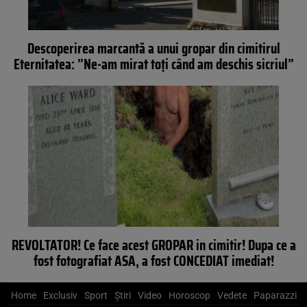
Descoperirea marcantă a unui gropar din cimitirul
Eternitatea: ”Ne-am mirat toți când am deschis sicriul”
REVOLTATOR! Ce face acest GROPAR in cimitir! Dupa ce a
fost fotografiat ASA, a fost CONCEDIAT imediat!
Home
Exclusiv
Sport
Știri
Video
Horoscop
Vedete
Paparazzi