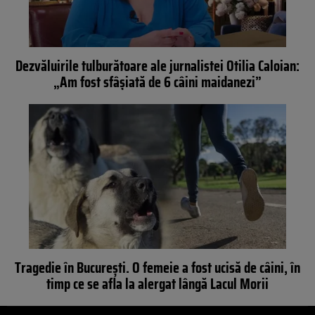
Dezvăluirile tulburătoare ale jurnalistei Otilia Caloian:
„Am fost sfâșiată de 6 câini maidanezi”
Tragedie în București. O femeie a fost ucisă de câini, în
timp ce se afla la alergat lângă Lacul Morii