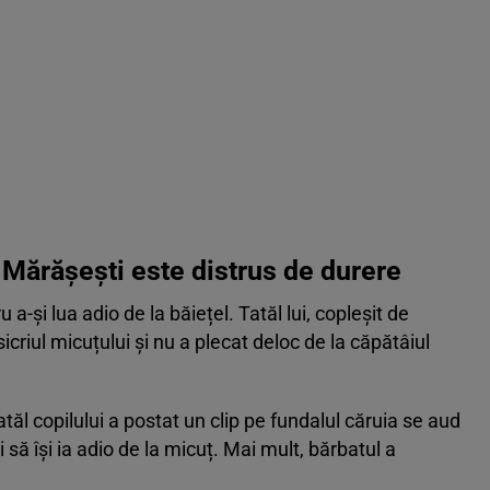
n Mărășești este distrus de durere
 a-și lua adio de la băiețel. Tatăl lui, copleșit de
sicriul micuțului și nu a plecat deloc de la căpătâiul
atăl copilului a postat un clip pe fundalul căruia se aud
 să își ia adio de la micuț. Mai mult, bărbatul a