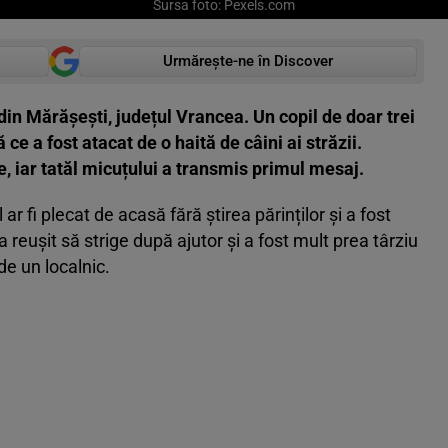
Sursa foto: Pexels.com
Urmărește-ne în Discover
din Mărășești, județul Vrancea. Un copil de doar trei
 ce a fost atacat de o haită de câini ai străzii.
, iar tatăl micuțului a transmis primul mesaj.
ar fi plecat de acasă fără știrea părinților și a fost
a reușit să strige după ajutor și a fost mult prea târziu
de un localnic.