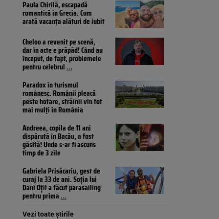
Paula Chirilă, escapadă
romantică în Grecia. Cum
arată vacanța alături de iubit
Cheloo a revenit pe scenă,
dar în acte e prăpăd! Când au
început, de fapt, problemele
pentru celebrul
...
Paradox în turismul
românesc. Românii pleacă
peste hotare, străinii vin tot
mai mulți în România
Andreea, copila de 11 ani
dispărută în Bacău, a fost
găsită! Unde s-ar fi ascuns
timp de 3 zile
Gabriela Prisăcariu, gest de
curaj la 33 de ani. Soția lui
Dani Oțil a făcut parasailing
pentru prima
...
Vezi toate știrile