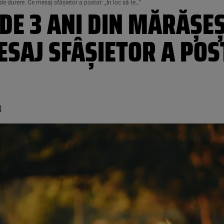
de durere. Ce mesaj sfâșietor a postat: „În loc să te…”
 DE 3 ANI DIN MĂRĂȘEȘ
ESAJ SFÂȘIETOR A POST
8