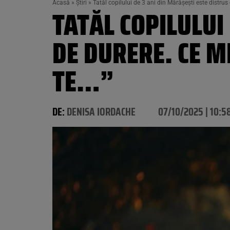
Acasă
»
Știri
»
Tatăl copilului de 3 ani din Mărășești este distrus 
TATĂL COPILULUI
DE DURERE. CE M
TE…”
DE:
DENISA IORDACHE
07/10/2025 | 10:5