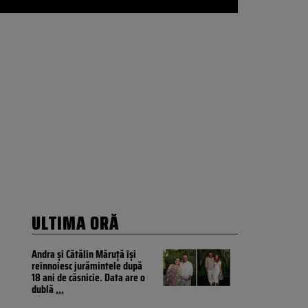
ULTIMA ORĂ
Andra și Cătălin Măruță își
reînnoiesc jurămintele după
18 ani de căsnicie. Data are o
dublă
...