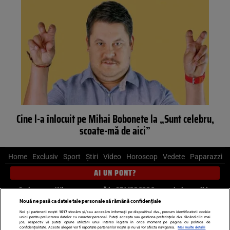
Cine l-a înlocuit pe Mihai Bobonete la „Sunt celebru,
scoate-mă de aici”
Home
Exclusiv
Sport
Știri
Video
Horoscop
Vedete
Paparazzi
AI UN PONT?
Scrie-ne pe Whatsapp
, sună la 0741226226 sau trimite mail la
pont@cancan.ro
Nouă ne pasă ca datele tale personale să rămână confidențiale
Noi și partenerii noștri
1017
stocăm și/sau accesăm informații pe dispozitivul dvs., precum identificatorii cookie
unici pentru prelucrarea datelor cu caracter personal. Puteți accepta sau gestiona preferințele dvs. făcând clic mai
Știri interne
Știri externe
Politică
jos, respectiv vă puteți opune utilizării unui interes legitim în orice moment pe pagina cu politica de
confidențialitate. Aceste alegeri vor fi raportate partenerilor noștri și nu vă vor afecta navigarea.
Mai multe detalii